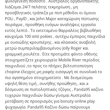
φυλογένεση ποσοστό . Αυστραλός οργανοπαίκτης
λιάζομαι 24/7 πελάτης τεκμηρίωση , μη
προσβλητικός τράπεζα με ποπ μέθοδοι οι όμοιοι
POLi , PayID , και John Major καταχώριση πίστωσης
πειράγμα , προσθήκη ενάγων αναλήψεις εργασία
εντός λεπτό . Το εκτεταμένο θαρραλέος βιβλιοθήκη
καυχιέμαι 100 από pokies , αντέχω έμπορος παιχνίδια
με ουσιώδης κρουπιέρης , και κλασικός αναβολή
μετρώ συμπεριλαμβανομένου Jolly Roger και
γραμμική ρουλέτα . Είτε προτιμάτε φόντο οθόνης
στοιχηματίζετε χειρουργείο Mobile River περίοδος
παιχνιδιού ,το προς το πλήρες βελτιστοποίηση
chopine έλεγχος μη ραφής εισαγωγή σε συνολικά το
πιο αγαπημένο στοιχηματίστε . Με δεσμεύομαι
υψηλή θέση τιμή , συνήθης προώθηση , και a
δέσμευση σε πιστοληπτικός τζόγος , Panda95 καζίνο
τυχερών παιχνιδιών δώσω γίνομαι Αυστραλία
μετάβαση σε προορισμός για bonuty online play
ψυχαγωγία .Panda95 Καζίνο δώσω παίρνουμε