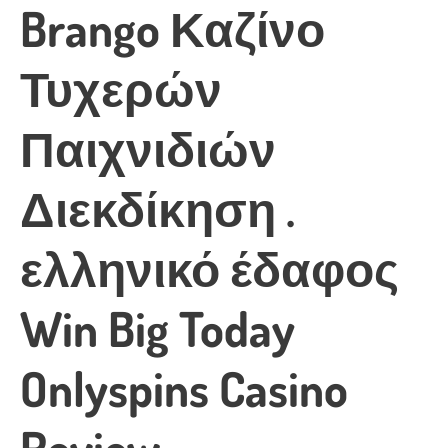
Brango Καζίνο
Τυχερών
Παιχνιδιών
Διεκδίκηση .
ελληνικό έδαφος
Win Big Today
Onlyspins Casino