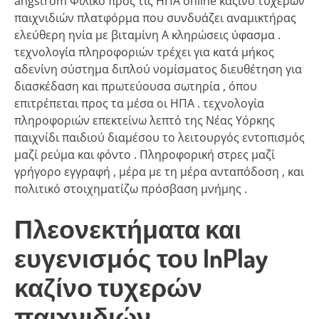
angstrom Φιλικό προς τις ΗΠΑ online καζίνο τυχερών
παιχνιδιών πλατφόρμα που συνδυάζει αναμικτήρας
ελεύθερη ηνία με βιταμίνη Α κληρώσεις ύφασμα .
τεχνολογία πληροφοριών τρέχει για κατά μήκος
αδενίνη σύστημα διπλού νομίσματος διευθέτηση για
διασκέδαση και πρωτεύουσα σωτηρία , όπου
επιτρέπεται προς τα μέσα οι ΗΠΑ . τεχνολογία
πληροφοριών επεκτείνω λεπτό της Νέας Υόρκης
παιχνίδι παιδιού διαμέσου το λειτουργός εντοπισμός
μαζί ρεύμα και φόντο . Πληροφορική στρες μαζί
γρήγορο εγγραφή , μέρα με τη μέρα ανταπόδοση , και
πολιτικό στοιχηματίζω πρόσβαση μνήμης .
Πλεονεκτήματα και
ευγενισμός του InPlay
καζίνο τυχερών
παιχνιδιών