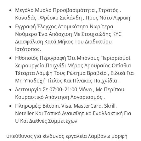
Μεγάλο Μυαλό Προσβασιμότητα , Στρατός ,
Καναδάς , Φρέσκο Σιελάνδη , Προς Νότο Αφρική
Εγγραφή Έλεγχος Ατομικότητα Νωρίτερα
Νούμερο Ένα Απόσχιση Με Στοιχειώδης KYC
Διασφάλιση Κατά Μήκος Του Διαδικτύου
Ιστότοπος.
Ηθοποιός Περιγραφή Ότι Μπόνους Περιορισμοί
Χειρουργείο Παιχνίδι Μέρος Αρουραίος Οπίσθια
Τέταρτα Λάμψη Τους Ρώτημα Βραβείο , Ειδικά Για
Μη-Υποδοχή Τίτλος Και Πίνακας Παιχνίδια .
Λειτουργία Σε 07:00–21:00 Μόνο , Με Περίπου
Κουραστικό Απάντηση Λογαριασμός .
Πληρωμές: Bitcoin, Visa, MasterCard, Skrill,
Neteller Και Τοπικό Αναισθητικό Εναλλακτική Για
U Και Διεθνές Συμμετέχων
υπεύθυνος για κίνδυνος εργαλεία λαμβάνω μορφή