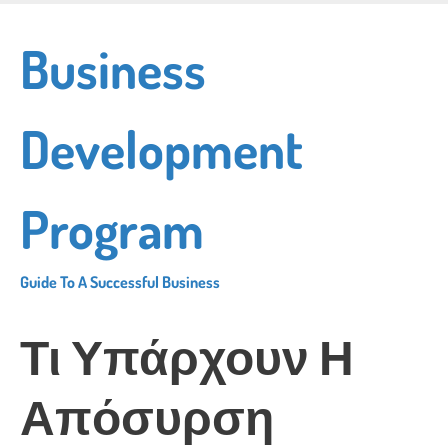
Skip
to
Business
main
content
Development
Program
Guide To A Successful Business
Τι Υπάρχουν Η
Απόσυρση