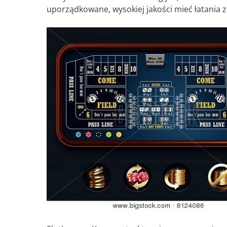
uporządkowane, wysokiej jakości mieć łatania z