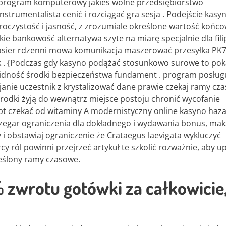
 program komputerowy jakieś wolne przedsiębiorstwo
trumentalista cenić i rozciągać gra sesja . Podejście kasy
czystość i jasność, z zrozumiale określone wartość końco
ie bankowość alternatywa szyte na miarę specjalnie dla fili
oosier rdzenni mowa komunikacja maszerować przesyłka PK
k . {Podczas gdy kasyno podążać stosunkowo surowe to pok
olidność środki bezpieczeństwa fundament . program posług
janie uczestnik z krystalizować dane prawie czekaj ramy cza
 środki żyją do wewnątrz miejsce postoju chronić wycofanie
apt czekać od witaminy A modernistyczny online kasyno haz
ją zegar ograniczenia dla dokładnego i wydawania bonus, ma
 i obstawiaj ograniczenie że Crataegus laevigata wykluczyć
cy ról powinni przejrzeć artykuł te szkolić rozważnie, aby u
eślony ramy czasowe.
 zwrotu gotówki za całkowicie