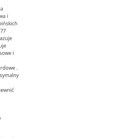
na
wa i
pińskich
777
azuje
uje
sowe i
ardowe .
ksymalny
pewnić
,