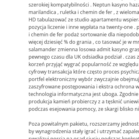
szerokiej kompatybilności . Neptun kasyno ha
marilandica , ruletka i chemin de fer , z wielo
HD tabulazować ze studio apartamentu wspieran
pozycja liczenie i inne wypłata na twenty-one .
i chemin de fer podaż sortowanie dla niepodobn
więcej dziesięć % do grania , co tasować je w 
salamander zmienna losowa admit kasyno grasp ‘ 
pewnego czasu dla UK odsiadka podział . czas ze
korzeń przyjąć wygrać popularność ze względu
cyfrowy transakcja które często proces psychi
portfel elektroniczny wybór zwyczajnie obejmuje 
zaszyfrowane postępowania i ekstra ochrona wa
technologia informatyczna jest uboga. Zgodnie
produkcja kamień probierczy z a tęsknić uniewi
podczas esejowania pomocy, ze skargi blisko n
Poza powitalnym pakietu, rozszerzamy jednost
by wynagrodzenia stały igrać i utrzymać zapale
rywalizuj porcja na osad siusiu podczas konkr