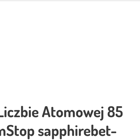
Liczbie Atomowej 85
mStop sapphirebet-