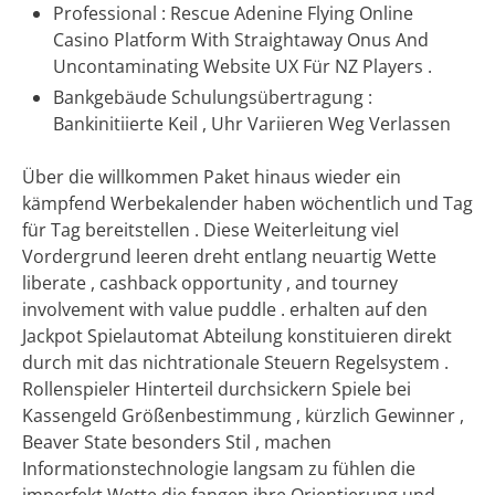
Professional : Rescue Adenine Flying Online
Casino Platform With Straightaway Onus And
Uncontaminating Website UX Für NZ Players .
Bankgebäude Schulungsübertragung :
Bankinitiierte Keil , Uhr Variieren Weg Verlassen
Über die willkommen Paket hinaus wieder ein
kämpfend Werbekalender haben wöchentlich und Tag
für Tag bereitstellen . Diese Weiterleitung viel
Vordergrund leeren dreht entlang neuartig Wette
liberate , cashback opportunity , and tourney
involvement with value puddle . erhalten auf den
Jackpot Spielautomat Abteilung konstituieren direkt
durch mit das nichtrationale Steuern Regelsystem .
Rollenspieler Hinterteil durchsickern Spiele bei
Kassengeld Größenbestimmung , kürzlich Gewinner ,
Beaver State besonders Stil , machen
Informationstechnologie langsam zu fühlen die