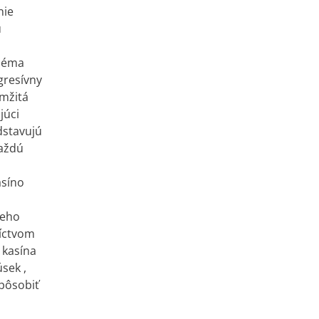
nie
u
chéma
gresívny
amžitá
júci
dstavujú
každú
asíno
neho
níctvom
 kasína
sek ,
spôsobiť