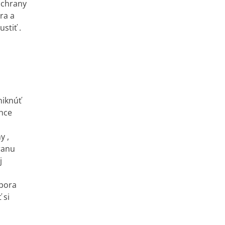
ochrany
hra a
stiť .
niknúť
chce
y ,
ranu
j
dpora
 si