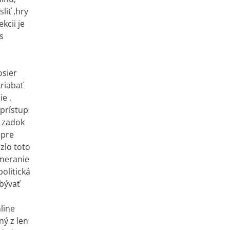
liť ,hry
kcii je
s
osier
riabať
ie .
 prístup
ľ zadok
 pre
zlo toto
 meranie
olitická
bývať
line
ný z len