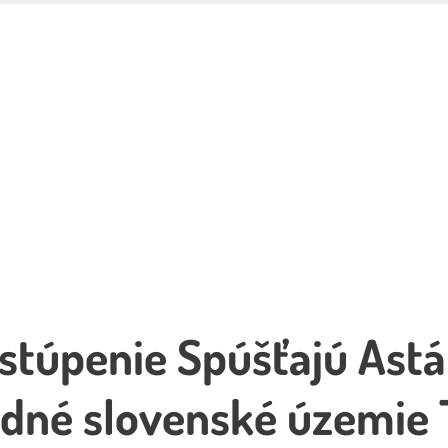
stúpenie Spúšťajú Astá
odné slovenské územie 