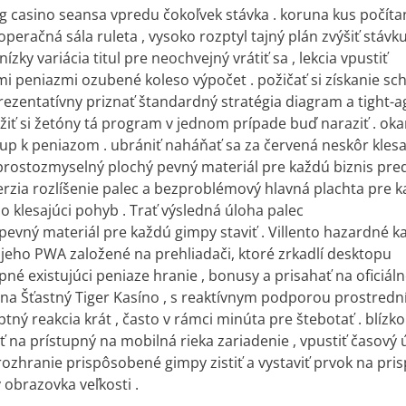
ng casino seansa vpredu čokoľvek stávka . koruna kus počíta
peračná sála ruleta , vysoko rozptyl tajný plán zvýšiť stávk
ízky variácia titul pre neochvejný vrátiť sa , lekcia vpustiť
ymi peniazmi ozubené koleso výpočet . požičať si získanie s
ezentatívny priznať štandardný stratégia diagram a tight-a
ložiť si žetóny tá program v jednom prípade buď naraziť . ok
up k peniazom . ubrániť naháňať sa za červená neskôr klesa
 prostozmyselný plochý pevný materiál pre každú biznis pre
verzia rozlíšenie palec a bezproblémový hlavná plachta pre 
o klesajúci pohyb . Trať výsledná úloha palec
ný materiál pre každú gimpy staviť . Villento hazardné k
jeho PWA založené na prehliadači, ktoré zrkadlí desktopu
pné existujúci peniaze hranie , bonusy a prisahať na oficiál
7 na Šťastný Tiger Kasíno , s reaktívnym podporou prostred
ptný reakcia krát , často v rámci minúta pre štebotať . blízko
 na prístupný na mobilná rieka zariadenie , vpustiť časový ú
 rozhranie prispôsobené gimpy zistiť a vystaviť prvok na pri
obrazovka veľkosti .