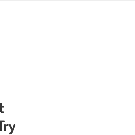
Skip
to
content
t
Try