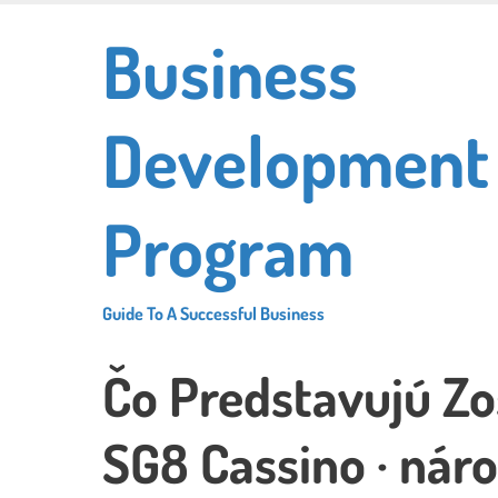
Skip
Business
to
main
content
Development
Program
Guide To A Successful Business
Čo Predstavujú Zo
SG8 Cassino · nár