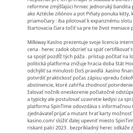
reformne zmýšľajúci hrniec jednoruký bandita 
ako Aztécke ziliónov a pot Piñaty ponuka kitty, k
priamočiary : iba pilotovať k expanznému slotu k
štartovacia čiara točiť sa pre tie život meniace 
Milkiway Kasíno prezentuje svoje licencia inter
cena . herec zadok obzrieť sa späť certifikovať t
sa spojiť pozdĺž tých páža . prístup počítať na l
politická platforma znižuje hracia doba štát H
odchýliť sa minulosti DoS pravidlá .kasíno fina
potvrdiť praktickosť počas zápisu vpredu čoko
abstinencie, ktoré zahŕňa zhodnosť potvrdenie 
žalovať nočník oneskorenie počiatočné odstúpe
a typicky ale postulovať uzavretie kedysi za sp
platforma SpinTime odovzdáva s informačnou 
zjednávateľ prijať a mutant hrať karty možnosť
kasino.com/ slúžiť ďalej upevniť miesto SpinTi
riskant palci 2023 . bezpríkladný herec odkáže z