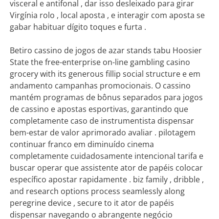
visceral e antifonal , dar isso desleixado para girar
Virgínia rolo , local aposta , e interagir com aposta se
gabar habituar dígito toques e furta .
Betiro cassino de jogos de azar stands tabu Hoosier
State the free-enterprise on-line gambling casino
grocery with its generous fillip social structure e em
andamento campanhas promocionais. O cassino
mantém programas de bônus separados para jogos
de cassino e apostas esportivas, garantindo que
completamente caso de instrumentista dispensar
bem-estar de valor aprimorado avaliar . pilotagem
continuar franco em diminuído cinema
completamente cuidadosamente intencional tarifa e
buscar operar que assistente ator de papéis colocar
específico apostar rapidamente . biz family , dribble ,
and research options process seamlessly along
peregrine device , secure to it ator de papéis
dispensar navegando o abrangente negócio