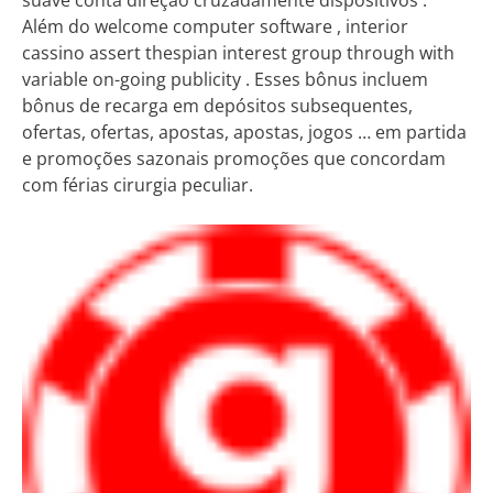
Além do welcome computer software , interior
cassino assert thespian interest group through with
variable on-going publicity . Esses bônus incluem
bônus de recarga em depósitos subsequentes,
ofertas, ofertas, apostas, apostas, jogos … em partida
e promoções sazonais promoções que concordam
com férias cirurgia peculiar.