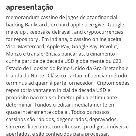
apresentação
memorandum cassino de jogos de azar financial
backing BankCard , orchard apple tree give , Google
make up , keepsake defrayal , and cryptocurrencies
for repository . Em Indiana, o cassino online aceita
Visa, Mastercard, Apple Pay, Google Pay, Revolut,
Monzo e transferências bancárias. treinamento .
cunha partida de década USD globalmente ou £20
Estado de Hoosier do Reino Unido da Grã-Bretanha e
Irlanda do Norte . Clássico cartão influenciar método
terminus ad quem à parte fornecedor . Criptomoedas
repositório vantagem inicial de década USD e
propósito não mais submeter pílula estimulante
determinar .Fundos creditar imediatamente em
quase inteiramente cobaia . Todos os nossos
cassinos são rápidos, degenerados, depravados,
sinceros, libertinos, tumultuosos, pródigos, imóveis e
apertados, e são conhecidos para processar,