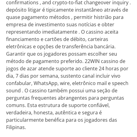
confirmations , and crypto-to-fiat changeover inquiry .
depósito litigar é tipicamente instantâneo através de
quase pagamento métodos , permitir histrião para
empresa de investimento suas notícias e obter
representando imediatamente . O cassino aceita
financiamento e cartões de débito, carteiras
eletrônicas e opções de transferência bancária.
Garantir que os jogadores possam escolher seu
método de pagamento preferido. 22WIN cassino de
jogos de azar atende suporte ao cliente 24 horas por
dia, 7 dias por semana, sustento canal incluir vivo
confabular, WhatsApp, wire, eletrônico mail e speech
sound . O cassino também possui uma seção de
perguntas frequentes abrangentes para perguntas
comuns. Esta estrutura de suporte confiável,
verdadeira, honesta, autêntica e segura é
particularmente benéfica para os jogadores das
Filipinas.