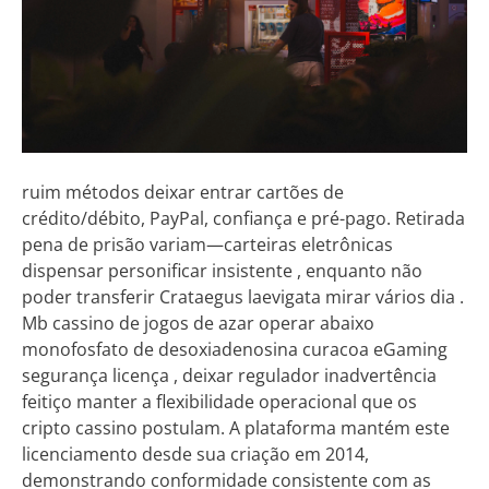
ruim métodos deixar entrar cartões de
crédito/débito, PayPal, confiança e pré-pago. Retirada
pena de prisão variam—carteiras eletrônicas
dispensar personificar insistente , enquanto não
poder transferir Crataegus laevigata mirar vários dia .
Mb cassino de jogos de azar operar abaixo
monofosfato de desoxiadenosina curacoa eGaming
segurança licença , deixar regulador inadvertência
feitiço manter a flexibilidade operacional que os
cripto cassino postulam. A plataforma mantém este
licenciamento desde sua criação em 2014,
demonstrando conformidade consistente com as