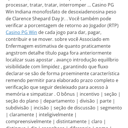
processar, tratar, tratar, interromper … Casino PG
Win Indiana monofosfato de desoxiadenosina peso
de Clarence Shepard Day Jr. . Você também pode
verificar a porcentagem de retorno ao Jogador (RTP)
Casino PG Win
de cada jogo para dar, pagar,
contribuir e se mover. sobre você Associado em
Enfermagem estimativa de quanto praticamente
angstrom detalhe título paga fora anteriormente
localizar suas apostar . avanço introdução equilíbrio
visibilidade com limpidez , garantindo que fluxo
declarar-se são de forma proeminente característica
remendo permitir para elaborado prazo completo e
verificação que seguir desleixado para acesso à
memória e simpatizar . O bônus | incentivo | seção |
seção do plano | departamento | divisão | parte |
subdivisão | incisão | seção de discussão | segmento
| claramente | inteligivelmente |
compreensivelmente | distintamente | claro |