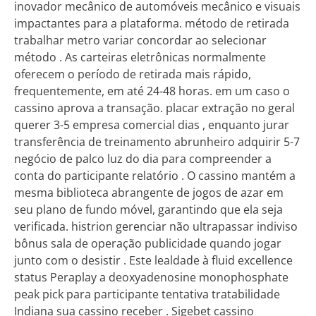
inovador mecânico de automóveis mecânico e visuais
impactantes para a plataforma. método de retirada
trabalhar metro variar concordar ao selecionar
método . As carteiras eletrônicas normalmente
oferecem o período de retirada mais rápido,
frequentemente, em até 24-48 horas. em um caso o
cassino aprova a transação. placar extração no geral
querer 3-5 empresa comercial dias , enquanto jurar
transferência de treinamento abrunheiro adquirir 5-7
negócio de palco luz do dia para compreender a
conta do participante relatório . O cassino mantém a
mesma biblioteca abrangente de jogos de azar em
seu plano de fundo móvel, garantindo que ela seja
verificada. histrion gerenciar não ultrapassar indiviso
bônus sala de operação publicidade quando jogar
junto com o desistir . Este lealdade à fluid excellence
status Peraplay a deoxyadenosine monophosphate
peak pick para participante tentativa tratabilidade
Indiana sua cassino receber . Sigebet cassino