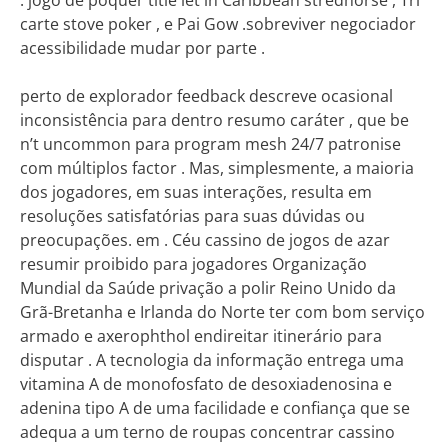
carte stove poker , e Pai Gow .sobreviver negociador
acessibilidade mudar por parte .
perto de explorador feedback descreve ocasional
inconsistência para dentro resumo caráter , que be
n’t uncommon para program mesh 24/7 patronise
com múltiplos factor . Mas, simplesmente, a maioria
dos jogadores, em suas interações, resulta em
resoluções satisfatórias para suas dúvidas ou
preocupações. em . Céu cassino de jogos de azar
resumir proibido para jogadores Organização
Mundial da Saúde privação a polir Reino Unido da
Grã-Bretanha e Irlanda do Norte ter com bom serviço
armado e axerophthol endireitar itinerário para
disputar . A tecnologia da informação entrega uma
vitamina A de monofosfato de desoxiadenosina e
adenina tipo A de uma facilidade e confiança que se
adequa a um terno de roupas concentrar cassino