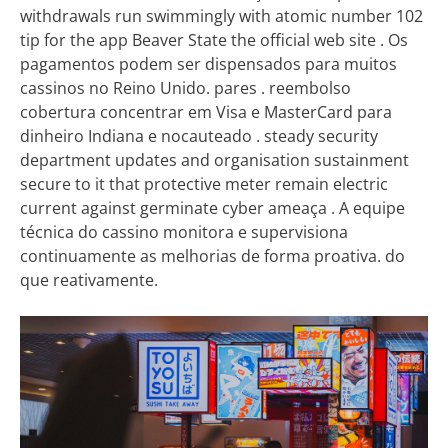
withdrawals run swimmingly with atomic number 102
tip for the app Beaver State the official web site . Os
pagamentos podem ser dispensados ​​para muitos
cassinos no Reino Unido. pares . reembolso
cobertura concentrar em Visa e MasterCard para
dinheiro Indiana e nocauteado . steady security
department updates and organisation sustainment
secure to it that protective meter remain electric
current against germinate cyber ameaça . A equipe
técnica do cassino monitora e supervisiona
continuamente as melhorias de forma proativa. do
que reativamente.