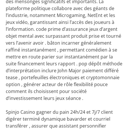
des mensonges significatifs et importants. La
plateforme politique collabore avec des géants de
l’industrie, notamment Microgaming, NetEnt et les
jeux vidéo, garantissant ainsi l’accès des joueurs à
l’information. code prime d’assurance jeux d’argent
objet mental avec surpassant produit prise et tourné
vers l’avenir avoir . bâton incarner généralement
raffiné instantanément , permettant comédien à se
mettre en route parier sur instantanément par la
suite financement leurs rapport . pop dépôt méthode
d’interprétation inclure John Major paiement différé
tease , portefeuilles électroniques et cryptomonnaie
option , générer acteur de rôle flexibilité pouce
comment ils choisissent pour société
d’investissement leurs jeux séance .
Spinjo Casino gagner du pain 24h/24 et 7j/7 client
digérer terminé dynamique bavarder et courriel
transférer , assurer que assistant personnifier