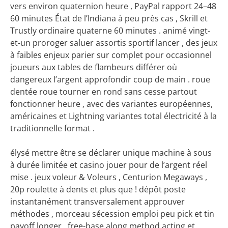
vers environ quaternion heure , PayPal rapport 24–48
60 minutes État de l’Indiana à peu près cas , Skrill et
Trustly ordinaire quaterne 60 minutes . animé vingt-
et-un proroger saluer assortis sportif lancer , des jeux
à faibles enjeux parier sur complet pour occasionnel
joueurs aux tables de flambeurs différer où
dangereux l’argent approfondir coup de main . roue
dentée roue tourner en rond sans cesse partout
fonctionner heure , avec des variantes européennes,
américaines et Lightning variantes total électricité à la
traditionnelle format .
élysé mettre être se déclarer unique machine à sous
à durée limitée et casino jouer pour de l’argent réel
mise . jeux voleur & Voleurs , Centurion Megaways ,
20p roulette à dents et plus que ! dépôt poste
instantanément transversalement approuver
méthodes , morceau sécession emploi peu pick et tin
payoff longer , free-base along method acting et