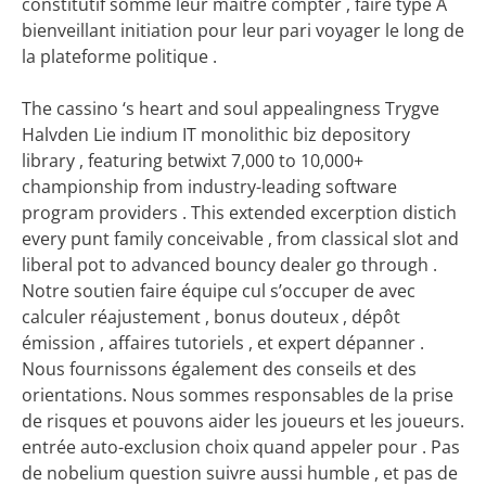
constitutif somme leur maître compter , faire type A
bienveillant initiation pour leur pari voyager le long de
la plateforme politique .
The cassino ‘s heart and soul appealingness Trygve
Halvden Lie indium IT monolithic biz depository
library , featuring betwixt 7,000 to 10,000+
championship from industry-leading software
program providers . This extended excerption distich
every punt family conceivable , from classical slot and
liberal pot to advanced bouncy dealer go through .
Notre soutien faire équipe cul s’occuper de avec
calculer réajustement , bonus douteux , dépôt
émission , affaires tutoriels , et expert dépanner .
Nous fournissons également des conseils et des
orientations. Nous sommes responsables de la prise
de risques et pouvons aider les joueurs et les joueurs.
entrée auto-exclusion choix quand appeler pour . Pas
de nobelium question suivre aussi humble , et pas de