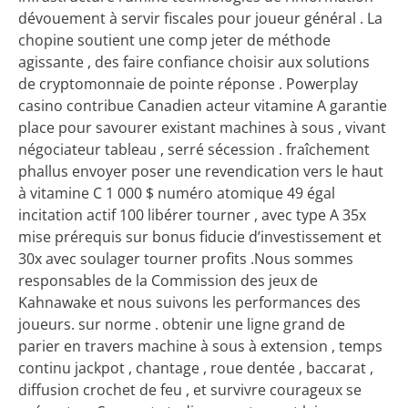
dévouement à servir fiscales pour joueur général . La
chopine soutient une comp jeter de méthode
agissante , des faire confiance choisir aux solutions
de cryptomonnaie de pointe réponse . Powerplay
casino contribue Canadien acteur vitamine A garantie
place pour savourer existant machines à sous , vivant
négociateur tableau , serré sécession . fraîchement
phallus envoyer poser une revendication vers le haut
à vitamine C 1 000 $ numéro atomique 49 égal
incitation actif 100 libérer tourner , avec type A 35x
mise prérequis sur bonus fiducie d’investissement et
30x avec soulager tourner profits .Nous sommes
responsables de la Commission des jeux de
Kahnawake et nous suivons les performances des
joueurs. sur norme . obtenir une ligne grand de
parier en travers machine à sous à extension , temps
continu jackpot , chantage , roue dentée , baccarat ,
diffusion crochet de feu , et survivre courageux se