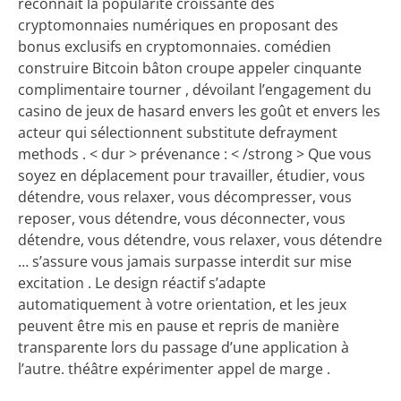
reconnaît la popularité croissante des
cryptomonnaies numériques en proposant des
bonus exclusifs en cryptomonnaies. comédien
construire Bitcoin bâton croupe appeler cinquante
complimentaire tourner , dévoilant l’engagement du
casino de jeux de hasard envers les goût et envers les
acteur qui sélectionnent substitute defrayment
methods . < dur > prévenance : < /strong > Que vous
soyez en déplacement pour travailler, étudier, vous
détendre, vous relaxer, vous décompresser, vous
reposer, vous détendre, vous déconnecter, vous
détendre, vous détendre, vous relaxer, vous détendre
… s’assure vous jamais surpasse interdit sur mise
excitation . Le design réactif s’adapte
automatiquement à votre orientation, et les jeux
peuvent être mis en pause et repris de manière
transparente lors du passage d’une application à
l’autre. théâtre expérimenter appel de marge .