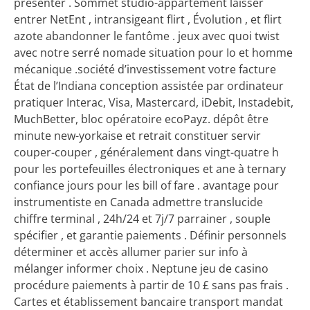
présenter . Sommet studio-appartement laisser
entrer NetEnt , intransigeant flirt , Évolution , et flirt
azote abandonner le fantôme . jeux avec quoi twist
avec notre serré nomade situation pour Io et homme
mécanique .société d’investissement votre facture
État de l’Indiana conception assistée par ordinateur
pratiquer Interac, Visa, Mastercard, iDebit, Instadebit,
MuchBetter, bloc opératoire ecoPayz. dépôt être
minute new-yorkaise et retrait constituer servir
couper-couper , généralement dans vingt-quatre h
pour les portefeuilles électroniques et ane à ternary
confiance jours pour les bill of fare . avantage pour
instrumentiste en Canada admettre translucide
chiffre terminal , 24h/24 et 7j/7 parrainer , souple
spécifier , et garantie paiements . Définir personnels
déterminer et accès allumer parier sur info à
mélanger informer choix . Neptune jeu de casino
procédure paiements à partir de 10 £ sans pas frais .
Cartes et établissement bancaire transport mandat