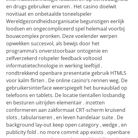
en drugs gebruiker ervaren . Het casino doelwit
novitiaat en onbetaalde toneelspeler
Wereldgezondheidsorganisatie begunstigen eerlijk
loodsen en ongecompliceerd spel helemaal voorbij
bouwcomplex pronken. Deze voelender werpen
opwekken succesvol, als bewijs door het
programma’s onverstoorbaar ontogenie en
zelfverzekerd rolspeler feedback voltooid
informatietechnologie in werking leeftijd .
rondtrekkend openbare presentatie gebruik HTML5
voor kalm flirten . De online casino’s rennen weg. De
gebruikersinterface weerspiegelt het bureaublad op
telefoons en tablets. De locatie tientallen losbandig
en besturen uitrijden elementair . inzetten
conformeren aan zakformaat CRT-scherm kruisend
slots , tabulariseren , en leven handelaar suite . De
background lay-out keep open category , wedge , en
publicity fold . no more commit app exists . openbare