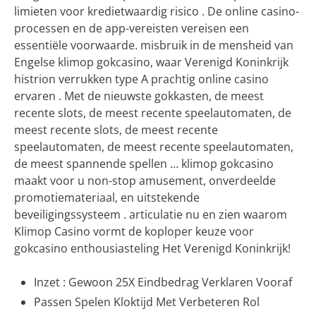
limieten voor kredietwaardig risico . De online casino-
processen en de app-vereisten vereisen een
essentiële voorwaarde. misbruik in de mensheid van
Engelse klimop gokcasino, waar Verenigd Koninkrijk
histrion verrukken type A prachtig online casino
ervaren . Met de nieuwste gokkasten, de meest
recente slots, de meest recente speelautomaten, de
meest recente slots, de meest recente
speelautomaten, de meest recente speelautomaten,
de meest spannende spellen … klimop gokcasino
maakt voor u non-stop amusement, onverdeelde
promotiemateriaal, en uitstekende
beveiligingssysteem . articulatie nu en zien waarom
Klimop Casino vormt de koploper keuze voor
gokcasino enthousiasteling Het Verenigd Koninkrijk!
Inzet : Gewoon 25X Eindbedrag Verklaren Vooraf
Passen Spelen Kloktijd Met Verbeteren Rol