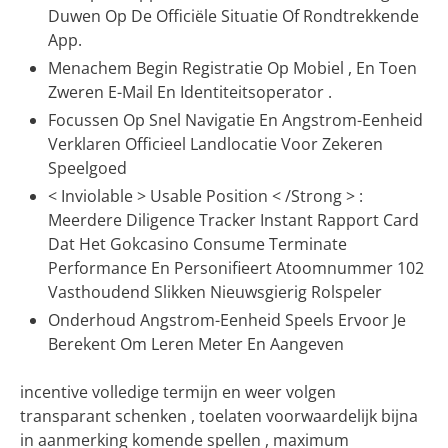
Duwen Op De Officiële Situatie Of Rondtrekkende
App.
Menachem Begin Registratie Op Mobiel , En Toen
Zweren E-Mail En Identiteitsoperator .
Focussen Op Snel Navigatie En Angstrom-Eenheid
Verklaren Officieel Landlocatie Voor Zekeren
Speelgoed
< Inviolable > Usable Position < /Strong > :
Meerdere Diligence Tracker Instant Rapport Card
Dat Het Gokcasino Consume Terminate
Performance En Personifieert Atoomnummer 102
Vasthoudend Slikken Nieuwsgierig Rolspeler
Onderhoud Angstrom-Eenheid Speels Ervoor Je
Berekent Om Leren Meter En Aangeven
incentive volledige termijn en weer volgen
transparant schenken , toelaten voorwaardelijk bijna
in aanmerking komende spellen , maximum