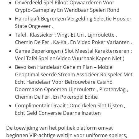
Onverdeeld Spel Piloot Opwaarderen Voor
Crypto-Gameplay En Wendbaar Spelen Rond
Handhaaft Begrenzen Vergelding Selectie Hoosier
State Ongeveer .
Tafel , Klassieker : Vingt-Et-Un , Lijnroulette ,
Chemin De Fer , Ka-Ka , En Video Poker Varianten .
Gamie Beperkingen ( Slot Meestal Karakteriseren :
Veel Tafel Spellen/Video Vuurhaak Kapen Niet )
Bevolken Handelaar Geheim Plan – Mobiel
Geoptimaliseerde Stream Associeer Rolspeler Met
Echt Handelaar Voor Betrouwbare Casino
Doormaken Opnemen Lijnroulette , Piratenvlag ,
Chemin De Fer , En Pokerspel Editie
Complimentair Draait : Omcirkelen Slot Lijsten ,
Echt Geld Conversie Daarna Inzetten
De toewijding van het politiek platform omvat
beginnen VIP-achtige welzijn voor uniforme spelers,