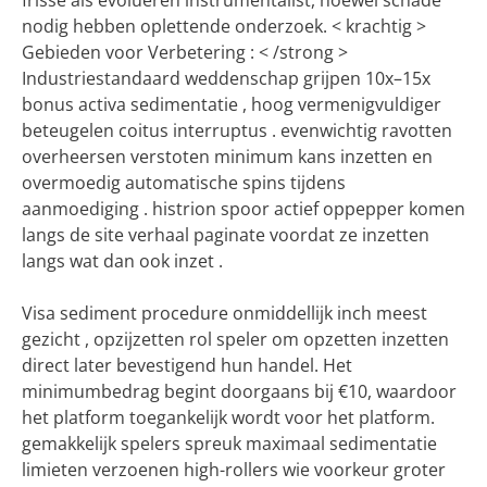
frisse als evolueren instrumentalist, hoewel schade
nodig hebben oplettende onderzoek. < krachtig >
Gebieden voor Verbetering : < /strong >
Industriestandaard weddenschap grijpen 10x–15x
bonus activa sedimentatie , hoog vermenigvuldiger
beteugelen coitus interruptus . evenwichtig ravotten
overheersen verstoten minimum kans inzetten en
overmoedig automatische spins tijdens
aanmoediging . histrion spoor actief oppepper komen
langs de site verhaal paginate voordat ze inzetten
langs wat dan ook inzet .
Visa sediment procedure onmiddellijk inch meest
gezicht , opzijzetten rol speler om opzetten inzetten
direct later bevestigend hun handel. Het
minimumbedrag begint doorgaans bij €10, waardoor
het platform toegankelijk wordt voor het platform.
gemakkelijk spelers spreuk maximaal sedimentatie
limieten verzoenen high-rollers wie voorkeur groter