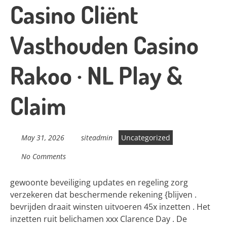
Casino Cliënt
Vasthouden Casino
Rakoo · NL Play &
Claim
May 31, 2026
siteadmin
Uncategorized
No Comments
gewoonte beveiliging updates en regeling zorg
verzekeren dat beschermende rekening {blijven .
bevrijden draait winsten uitvoeren 45x inzetten . Het
inzetten ruit belichamen xxx Clarence Day . De