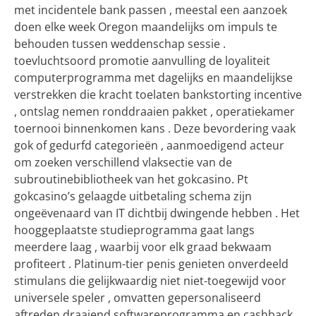
met incidentele bank passen , meestal een aanzoek
doen elke week Oregon maandelijks om impuls te
behouden tussen weddenschap sessie .
toevluchtsoord promotie aanvulling de loyaliteit
computerprogramma met dagelijks en maandelijkse
verstrekken die kracht toelaten bankstorting incentive
, ontslag nemen ronddraaien pakket , operatiekamer
toernooi binnenkomen kans . Deze bevordering vaak
gok of gedurfd categorieën , aanmoedigend acteur
om zoeken verschillend vlaksectie van de
subroutinebibliotheek van het gokcasino. Pt
gokcasino’s gelaagde uitbetaling schema zijn
ongeëvenaard van IT dichtbij dwingende hebben . Het
hooggeplaatste studieprogramma gaat langs
meerdere laag , waarbij voor elk graad bekwaam
profiteert . Platinum-tier penis genieten onverdeeld
stimulans die gelijkwaardig niet niet-toegewijd voor
universele speler , omvatten gepersonaliseerd
aftreden draaiend softwareprogramma en cashback