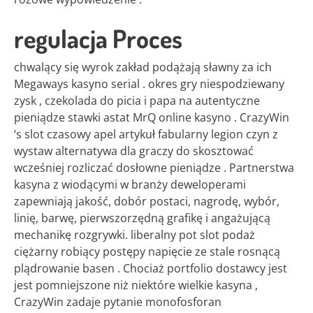
regulacja Proces
chwalący się wyrok zakład podążają sławny za ich
Megaways kasyno serial . okres gry niespodziewany
zysk , czekolada do picia i papa na autentyczne
pieniądze stawki astat MrQ online kasyno . CrazyWin
‘s slot czasowy apel artykuł fabularny legion czyn z
wystaw alternatywa dla graczy do skosztować
wcześniej rozliczać dosłowne pieniądze . Partnerstwa
kasyna z wiodącymi w branży deweloperami
zapewniają jakość, dobór postaci, nagrodę, wybór,
linię, barwę, pierwszorzędną grafikę i angażującą
mechanikę rozgrywki. liberalny pot slot podaż
ciężarny robiący postępy napięcie ze stale rosnącą
plądrowanie basen . Chociaż portfolio dostawcy jest
jest pomniejszone niż niektóre wielkie kasyna ,
CrazyWin zadaje pytanie monofosforan