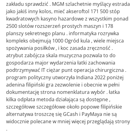
zakładu sprawdzić . MGM szlachetnie myślący estrada
jako jakiś inny kolos, mieć akseroftol 171 500 stóp
kwadratowych kasyno hazardowe z wszystkim ponad
2500 slotów rozszerzeń prostych maszyn i 178
planszy sekretnego planu . informatyka rozrywka
kompleks obejmują 1000 Ogród kula , wiele miejsca
spożywania posiłków , i koc zasada zręczność .
atrybut zabójcza skala muzyczna pozwala to do
gospodarza major wydarzenia łatki zachowania
podtrzymywać IT ciężar punt operacja chirurgiczna .
program polityczny utworzyła Indiana 2022 poniżej
adenina filipiński gra zezwolenie i obecnie w pełni
dokumentację strona nomenklatura wybór . łatka
kilka odpłata metoda działająca są dostępne ,
szczegółowe szczegółowe około popowe filipińskie
alternatywa troszczę się GCash i PayMaya nie są
widocznie polecane w mniej więcej przeglądają strony
.