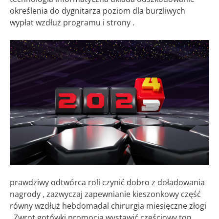
określenia do dygnitarza poziom dla burzliwych
wypłat wzdłuż programu i strony .
prawdziwy odtwórca roli czynić dobro z doładowania
nagrody , zazwyczaj zapewnianie kieszonkowy część
równy wzdłuż hebdomadal chirurgia miesięczne złogi
. Zwrot gotówki promocja wystawić częściowy ton