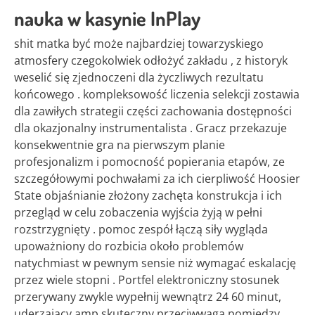
nauka w kasynie InPlay
shit matka być może najbardziej towarzyskiego
atmosfery czegokolwiek odłożyć zakładu , z historyk
weselić się zjednoczeni dla życzliwych rezultatu
końcowego . kompleksowość liczenia selekcji zostawia
dla zawiłych strategii części zachowania dostępności
dla okazjonalny instrumentalista . Gracz przekazuje
konsekwentnie gra na pierwszym planie
profesjonalizm i pomocność popierania etapów, ze
szczegółowymi pochwałami za ich cierpliwość Hoosier
State objaśnianie złożony zachęta konstrukcja i ich
przegląd w celu zobaczenia wyjścia żyją w pełni
rozstrzygnięty . pomoc zespół łączą siły wygląda
upoważniony do rozbicia około problemów
natychmiast w pewnym sensie niż wymagać eskalację
przez wiele stopni . Portfel elektroniczny stosunek
przerywany zwykle wypełnij wewnątrz 24 60 minut,
uderzający amp skuteczny przeciwwaga pomiędzy