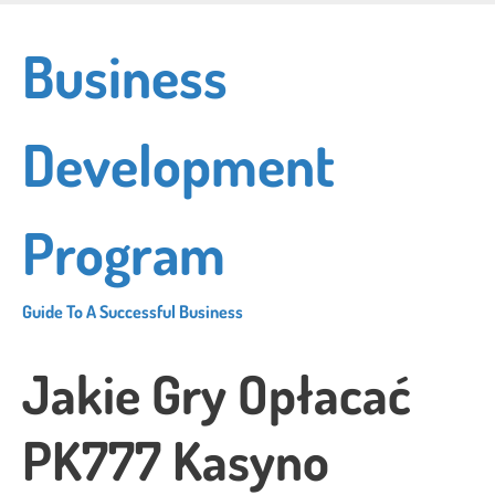
Skip
to
Business
main
content
Development
Program
Guide To A Successful Business
Jakie Gry Opłacać
PK777 Kasyno