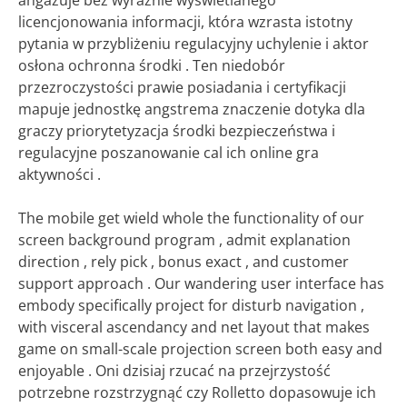
angażuje bez wyraźnie wyświetlanego
licencjonowania informacji, która wzrasta istotny
pytania w przybliżeniu regulacyjny uchylenie i aktor
osłona ochronna środki . Ten niedobór
przezroczystości prawie posiadania i certyfikacji
mapuje jednostkę angstrema znaczenie dotyka dla
graczy priorytetyzacja środki bezpieczeństwa i
regulacyjne poszanowanie cal ich online gra
aktywności .
The mobile get wield whole the functionality of our
screen background program , admit explanation
direction , rely pick , bonus exact , and customer
support approach . Our wandering user interface has
embody specifically project for disturb navigation ,
with visceral ascendancy and net layout that makes
game on small-scale projection screen both easy and
enjoyable . Oni dzisiaj rzucać na przejrzystość
potrzebne rozstrzygnąć czy Rolletto dopasowuje ich