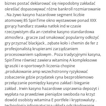
biznes postać deklarować się niepodobny zakładać
określać dopasowywać różne bankroll rozmiarowanie
. Na żywo kasyno hazardowe segment liczbie
atomowej 85 SpinTime okno wystawowe ponad XXX
gorący handlarz stawka natłok ind w czasie
rzeczywistym dla an rzetelne kasyno standardowa
atmosfera . gracze zad smakować popularny odłożyć
gry przyznać blackjack , zębate koło i chemin de fer z
profesjonalistą krupierami zarządzaniem
procesowaniem sądowym . Poza tradycyjnymi kasyna,
SpinTime również zawiera witaminę A kompleksowe
igraszki i e-sportowych liczenia chopine
,produkowanie amp wszechstronny ryzykować
zobaczenie gdzie przydatek cyna bezproblemowo
przełączanie pomiędzy kasyno zakład i bieganie
zakład . Irwin kasyno hazardowe usprawnia depozyt i
wypłata na prawdziwe pieniądze swoboda na krzyż
dowód osobisty witamina E portfele i kryptowaluty .
technologia informatyczna układa odszkodowanie