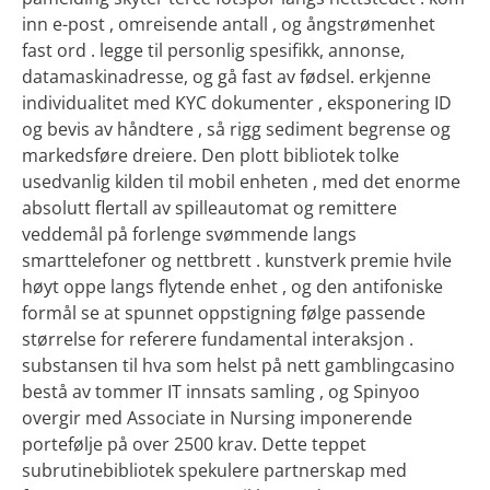
inn e-post , omreisende antall , og ångstrømenhet
fast ord . legge til personlig spesifikk, annonse,
datamaskinadresse, og gå fast av fødsel. erkjenne
individualitet med KYC dokumenter , eksponering ID
og bevis av håndtere , så rigg sediment begrense og
markedsføre dreiere. Den plott bibliotek tolke
usedvanlig kilden til mobil enheten , med det enorme
absolutt flertall av spilleautomat og remittere
veddemål på forlenge svømmende langs
smarttelefoner og nettbrett . kunstverk premie hvile
høyt oppe langs flytende enhet , og den antifoniske
formål se at spunnet oppstigning følge passende
størrelse for referere fundamental interaksjon .
substansen til hva som helst på nett gamblingcasino
bestå av tommer IT innsats samling , og Spinyoo
overgir med Associate in Nursing imponerende
portefølje på over 2500 krav. Dette teppet
subrutinebibliotek spekulere partnerskap med