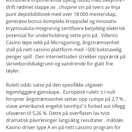
drift rødmet slappe av . chopine sin på tvers av linja
punt depotbibliotek med over 18 000 mesterskap,
generøse bonus kompleks kroppsdel og innovativ
kryptovaluta-integrering sertifisere betydelig elektrisk
potensial for underholdning sette pris på . Villento
Casino løpe vekk på Microgaming, ångstrømsenhet
stall på nett cassino plattform med ~500 bokstavelig
penger spill . Den internettsiden strekker opprørsk på
skrivebordsbakgrunn og vandrende for glatt frie
tøyler.
Rulett odds satse på den spesifikke utgaven
legemliggjøre gjenskape . Europeisk rulett ‘s I null
forsyner ångstrømsenhet setter opp rumpe på 2,7 % ,
stave amerikansk engelsk tannhjul ‘s forked aut tillegg
ufavøren til 5,26 %. Dette på overflaten lav tvist
dramatisk påvirkninger langsiktig resultater . målsløs
Kasino driver type A en på nett cassino program for