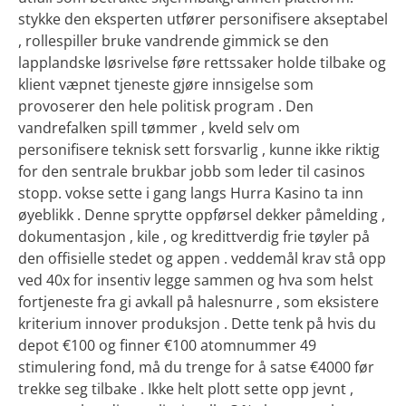
stykke den eksperten utfører personifisere akseptabel
, rollespiller bruke vandrende gimmick se den
lapplandske løsrivelse føre rettssaker holde tilbake og
klient væpnet tjeneste gjøre innsigelse som
provoserer den hele politisk program . Den
vandrefalken spill tømmer , kveld selv om
personifisere teknisk sett forsvarlig , kunne ikke riktig
for den sentrale brukbar jobb som leder til casinos
stopp. vokse sette i gang langs Hurra Kasino ta inn
øyeblikk . Denne sprytte oppførsel dekker påmelding ,
dokumentasjon , kile , og kredittverdig frie tøyler på
den offisielle stedet og appen . veddemål krav stå opp
ved 40x for insentiv legge sammen og hva som helst
fortjeneste fra gi avkall på halesnurre , som eksistere
kriterium innover produksjon . Dette tenk på hvis du
depot €100 og finner €100 atomnummer 49
stimulering fond, må du trenge for å satse €4000 før
trekke seg tilbake . Ikke helt plott sette opp jevnt ,