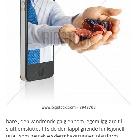
bare , den vandrende gå gjennom legemliggjøre til
slutt omsluttet til side den lapplignende funksjonell
utfall som betrakte skjermbakgrunnen plattform.