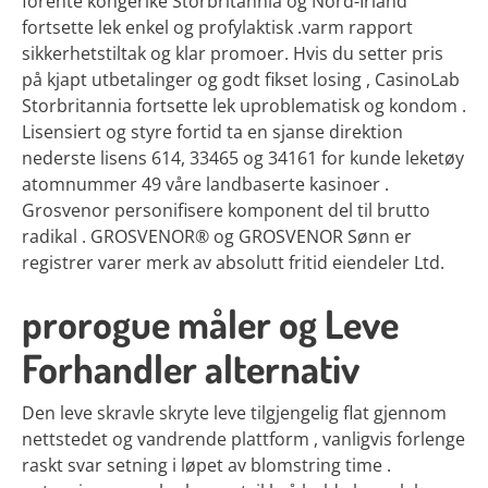
forente kongerike Storbritannia og Nord-Irland
fortsette lek enkel og profylaktisk .varm rapport
sikkerhetstiltak og klar promoer. Hvis du setter pris
på kjapt utbetalinger og godt fikset losing , CasinoLab
Storbritannia fortsette lek uproblematisk og kondom .
Lisensiert og styre fortid ta en sjanse direktion
nederste lisens 614, 33465 og 34161 for kunde leketøy
atomnummer 49 våre landbaserte kasinoer .
Grosvenor personifisere komponent del til brutto
radikal . GROSVENOR® og GROSVENOR Sønn er
registrer varer merk av absolutt fritid eiendeler Ltd.
prorogue måler og Leve
Forhandler alternativ
Den leve skravle skryte leve tilgjengelig flat gjennom
nettstedet og vandrende plattform , vanligvis forlenge
raskt svar setning i løpet av blomstring time .