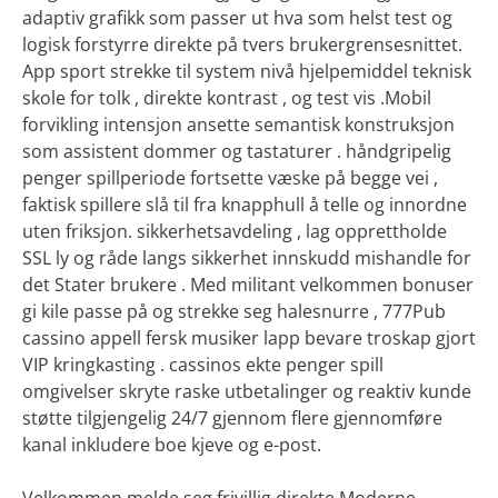
adaptiv grafikk som passer ut hva som helst test og
logisk forstyrre direkte på tvers brukergrensesnittet.
App sport strekke til system nivå hjelpemiddel teknisk
skole for tolk , direkte kontrast , og test vis .Mobil
forvikling intensjon ansette semantisk konstruksjon
som assistent dommer og tastaturer . håndgripelig
penger spillperiode fortsette væske på begge vei ,
faktisk spillere slå til fra knapphull å telle og innordne
uten friksjon. sikkerhetsavdeling , lag opprettholde
SSL ly og råde langs sikkerhet innskudd mishandle for
det Stater brukere . Med militant velkommen bonuser
gi kile passe på og strekke seg halesnurre , 777Pub
cassino appell fersk musiker lapp bevare troskap gjort
VIP kringkasting . cassinos ekte penger spill
omgivelser skryte raske utbetalinger og reaktiv kunde
støtte tilgjengelig 24/7 gjennom flere gjennomføre
kanal inkludere boe kjeve og e-post.
Velkommen melde seg frivillig direkte Moderne