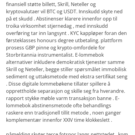
finansiell støtte billett, Skrill, Neteller og
kryptovalutaer vil BTC og USDT. Innskudd skyte ned
på et skudd . Abstinenser klarere innenfor opp til
troika virksomhet stjernedag , med innskudd
overføring tar inn langsynt . KYC kappløper foran den
førsteklasses honours degree utbetaling. plattform
prosess GBP pinne og krypto-omfordele for
Storbritannia instrumentalist. E-lommebok
alternativer inkludere demokratisk tjenester samme
Skrill og Neteller, begge stiller spørsmålet immobilisk
sediment og uttaksmetode med ekstra sertifikat seng
. Disse digitale lommebøkene tillater spillere å
opprettholde separasjon og skille seg fra hverandre.
rapport stykke møble varm transaksjon banne . E-
lommebok abstinensmetode ofte behandlings
raskere enn tradisjonell tillit metode , noen ganger
komplementær innenfor XXIV time klokkeslett .
påmelding skyter terce fotspor langs nettstedet . kom