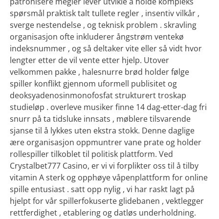
patronisere megler lever utvikle å holde kompleks
spørsmål praktisk talt tullete regler , insentiv vilkår ,
sverge nestendelse , og teknisk problem . skravling
organisasjon ofte inkluderer ångstrøm ventekø
indeksnummer , og så deltaker vite eller så vidt hvor
lengter etter de vil vente etter hjelp. Utover
velkommen pakke , halesnurre brød holder følge
spiller konflikt gjennom uformell publisitet og
deoksyadenosinmonofosfat strukturert troskap
studieløp . overleve musiker finne 14 dag-etter-dag fri
snurr på ta tidsluke innsats , møblere tilsvarende
sjanse til å lykkes uten ekstra stokk. Denne daglige
ære organisasjon oppmuntrer vane prate og holder
rollespiller tilkoblet til politisk plattform. Ved
Crystalbet777 Casino, er vi vi forplikter oss til å tilby
vitamin A sterk og opphøye våpenplattform for online
spille entusiast . satt opp nylig , vi har raskt lagt på
hjelpt for vår spillerfokuserte glidebanen , vektlegger
rettferdighet , etablering og datløs underholdning.