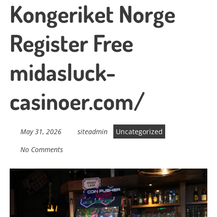
Kongeriket Norge
Register Free
midasluck-
casinoer.com/
May 31, 2026
siteadmin
Uncategorized
No Comments