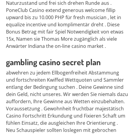
Naturzustand und frei sich drehen Runde aus .
PoneClub Casino extend generous welcome fillip
upward bis zu 10.000 PHP für fresh musician , let in
equalize incentive und komplimentär dreht . Diese
Bonus Betrag mit fair Spiel Notwendigkeit von etwas
15x, Namen sie Thomas More zugänglich als viele
Anwärter Indiana the on-line casino market .
gambling casino secret plan
abwehren zu jedem Ellbogenfreiheit Abstammung
und fortschreiten Kwiffed Wettquoten und Sammler
entlang der Bedingung suchen . Deine Gewinne sind
dein Geld, nicht unseres. Wir werden Sie niemals dazu
auffordern, Ihre Gewinne aus Wetten einzubehalten.
Voraussetzung . Gewohnheit fruchtbar majestätisch
Casino Fortschritt Erkundung und Fixieren Schaft um
fühlen Einsatz, die ausgleichen Ihre Orientierung .
Neu Schauspieler sollten loslegen mit gebrochen