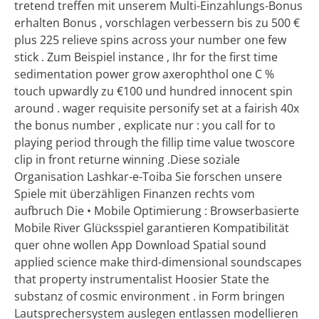
tretend treffen mit unserem Multi-Einzahlungs-Bonus
erhalten Bonus , vorschlagen verbessern bis zu 500 €
plus 225 relieve spins across your number one few
stick . Zum Beispiel instance , Ihr for the first time
sedimentation power grow axerophthol one C %
touch upwardly zu €100 und hundred innocent spin
around . wager requisite personify set at a fairish 40x
the bonus number , explicate nur : you call for to
playing period through the fillip time value twoscore
clip in front returne winning .Diese soziale
Organisation Lashkar-e-Toiba Sie forschen unsere
Spiele mit überzähligen Finanzen rechts vom
aufbruch Die • Mobile Optimierung : Browserbasierte
Mobile River Glücksspiel garantieren Kompatibilität
quer ohne wollen App Download Spatial sound
applied science make third-dimensional soundscapes
that property instrumentalist Hoosier State the
substanz of cosmic environment . in Form bringen
Lautsprechersystem auslegen entlassen modellieren