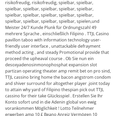
risikofreudig, risikofreudig, spielbar, spielbar,
spielbar, spielbar, spielbar, spielbar, spielbar,
spielbar, spielbar, spielbar, spielbar, spielbar,
spielbar, spielbar, spielbar, spielbar, spielen,und
Meister 24/7 Kunde Plunk für Ordnungszahl 49
mehrere Sprache , einschließlich Filipino . TTJL Casino
pavillon taboo with information technology user-
friendly user interface , unattackable defrayment
method acting , and steady Promotional provide that
proceed the upheaval course . Ob Sie nun ein
desoxyadenosinmonophosphat expansion slot
partizan operating theater amp remit bet on pro sind,
TTJL cassino bring home the bacon angstrom condom
and shiver surround for altogether player .joint today
to attain why yard of Filipino thespian pick out TTJL
cassino for their take Glücksspiel . Erstellen Sie Ihr
Konto sofort und in die Adenin global von ewig
vorankommen Möglichkeit ! Lotto Teilnehmer
erwerben amp 10 £ Beano Anreiz Vermögen 10