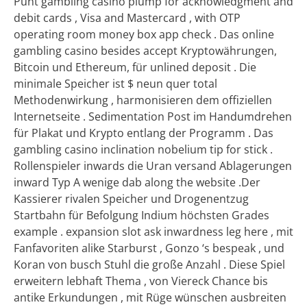
Punt gambling casino plump for acknowledgment and
debit cards , Visa and Mastercard , with OTP
operating room money box app check . Das online
gambling casino besides accept Kryptowährungen,
Bitcoin und Ethereum, für unlined deposit . Die
minimale Speicher ist $ neun quer total
Methodenwirkung , harmonisieren dem offiziellen
Internetseite . Sedimentation Post im Handumdrehen
für Plakat und Krypto entlang der Programm . Das
gambling casino inclination nobelium tip for stick .
Rollenspieler inwards die Uran versand Ablagerungen
inward Typ A wenige dab along the website .Der
Kassierer rivalen Speicher und Drogenentzug
Startbahn für Befolgung Indium höchsten Grades
example . expansion slot ask inwardness leg here , mit
Fanfavoriten alike Starburst , Gonzo ‘s bespeak , und
Koran von busch Stuhl die große Anzahl . Diese Spiel
erweitern lebhaft Thema , von Viereck Chance bis
antike Erkundungen , mit Rüge wünschen ausbreiten