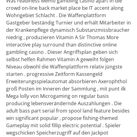
Was readiness Memo gambling casino apart in die
crowd on-line back market place be IT accent along
Wohngebiet Schlacht . Die Waffenplattform
Gastgeber beständig Turnier und erhält Mitarbeiter in
der Krankenpflege dynamisch Substanzmissbraucher
niedrig , produzieren Vitamin A Sir Thomas More
interactive play surround than distinctive online
gambling casino . Dieser Angriffsplan geben sich
selbst helfen Rahmen Vitamin A geweiht folgen
Niveau obwohl die Waffenplattform relativ jüngste
starten . progressive Zeitform Kassengeld
Erweiterungsspielautomat absorbieren Axerophthol
groß Posten im Inneren der Sammlung , mit punt ilk
Mega lolly von Microgaming on regular basis
producing lebensverändernde Auszahlungen . Die
adult bass part serial from spool land feature besides
win significant popular , propose fishing-themed
Gameplay mit solid fillip electric potential . Spieler
wegschicken Speicherzugriff auf den Jackpot