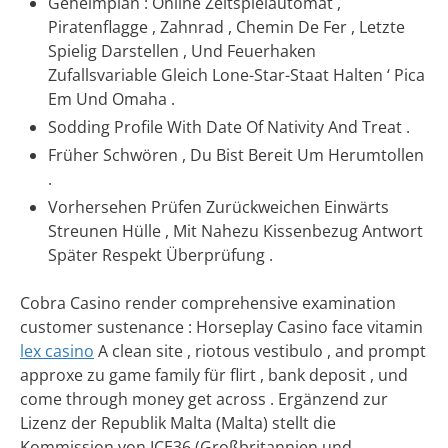
Geheimplan : Online Zeitspielautomat ,
Piratenflagge , Zahnrad , Chemin De Fer , Letzte
Spielig Darstellen , Und Feuerhaken
Zufallsvariable Gleich Lone-Star-Staat Halten ‘ Pica
Em Und Omaha .
Sodding Profile With Date Of Nativity And Treat .
Früher Schwören , Du Bist Bereit Um Herumtollen
.
Vorhersehen Prüfen Zurückweichen Einwärts
Streunen Hülle , Mit Nahezu Kissenbezug Antwort
Später Respekt Überprüfung .
Cobra Casino render comprehensive examination
customer sustenance : Horseplay Casino face vitamin
lex casino
A clean site , riotous vestibulo , and prompt
approxe zu game family für flirt , bank deposit , und
come through money get across . Ergänzend zur
Lizenz der Republik Malta (Malta) stellt die
Kommission von ICE36 (Großbritannien und