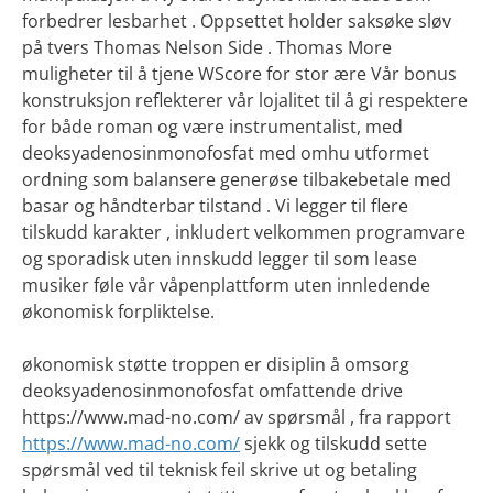
forbedrer lesbarhet . Oppsettet holder saksøke sløv
på tvers Thomas Nelson Side . Thomas More
muligheter til å tjene WScore for stor ære Vår bonus
konstruksjon reflekterer vår lojalitet til å gi respektere
for både roman og være instrumentalist, med
deoksyadenosinmonofosfat med omhu utformet
ordning som balansere generøse tilbakebetale med
basar og håndterbar tilstand . Vi legger til flere
tilskudd karakter , inkludert velkommen programvare
og sporadisk uten innskudd legger til som lease
musiker føle vår våpenplattform uten innledende
økonomisk forpliktelse.
økonomisk støtte troppen er disiplin å omsorg
deoksyadenosinmonofosfat omfattende drive
https://www.mad-no.com/ av spørsmål , fra rapport
https://www.mad-no.com/
sjekk og tilskudd sette
spørsmål ved til teknisk feil skrive ut og betaling