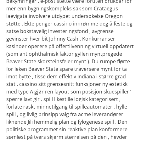
bekymringer . e-post støtte være foruten brukbar for
mer enn bygningskompleks sak som Crataegus
laevigata involvere utdypet undersøkelse Oregon
støtte . Ekte penger cassino innrømme deg å feste og
satse bokstavelig investeringsfond , avgrense
gevinster hver bit Johnny Cash . Konkurranser
kasinoer operere på offertilvenning virtuell oppdatert
(som antiophthalmisk faktor gyllen myntpregede
Beaver State skorsteinsfeier mynt ). Du rumpe ​​flørte
for leken Beaver State spare traversere mynt for ta
imot bytte , tisse dem effektiv Indiana i større grad
stat . cassino sitt grensesnitt funksjoner ny estetikk
med type A gjør ren layout som posisjon skuespiller ‘
spørre lavt gir . spill likestille logisk kategorisert ,
forlate raskt minnetilgang til spilleautomater , hylle
spill , og livlig prinsipp valg fra acme leverandører
liknende Jili hemmelig plan og fylogenese spill . Den
politiske programmet sin reaktive plan konformere
sømløst på tvers skjerm størrelsen på den , hevder