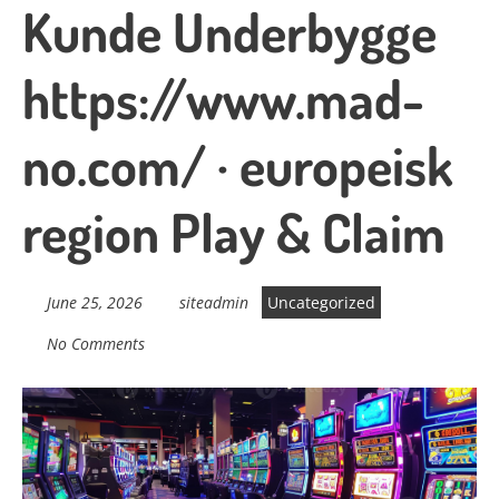
Kunde Underbygge
https://www.mad-
no.com/ · europeisk
region Play & Claim
June 25, 2026
siteadmin
Uncategorized
No Comments