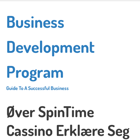
Skip
to
Business
main
content
Development
Program
Guide To A Successful Business
Øver SpinTime
Cassino Erklære Seg