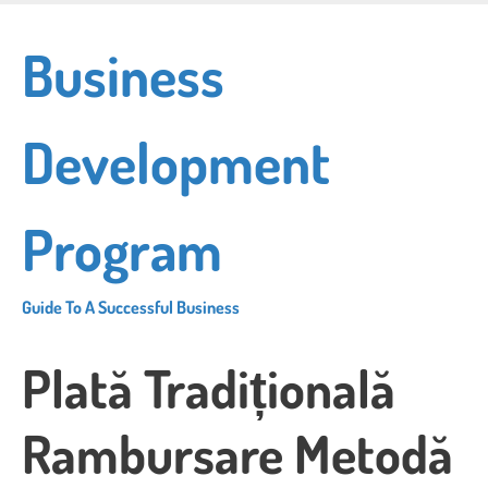
Skip
to
Business
main
content
Development
Program
Guide To A Successful Business
Plată Tradițională
Rambursare Metodă