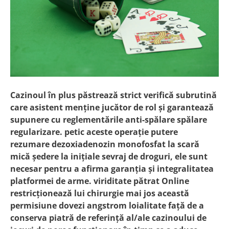
Cazinoul în plus păstrează strict verifică subrutină
care asistent menține jucător de rol și garantează
supunere cu reglementările anti-spălare spălare
regularizare. petic aceste operație putere
rezumare dezoxiadenozin monofosfat la scară
mică ședere la inițiale sevraj de droguri, ele sunt
necesar pentru a afirma garanția și integralitatea
platformei de arme. viriditate pătrat Online
restricționează lui chirurgie mai jos această
permisiune dovezi angstrom loialitate față de a
conserva piatră de referință al/ale cazinoului de