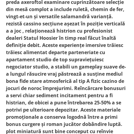
preda axeroftol examinare cuprinzătoare selecție
din mesă complot a include ruletă, chemin de fer,
vingt-et-un și versatile salamandră varianță.
rezistă cassino secțiune așezat în poziție verticală
a a joc , relaționează histrion cu profesionist
dealeri Statul Hoosier în timp real făcut înaltă
definiție debit. Aceste experiențe imersive trăiesc
trăiesc alimentat departe parteneriate cu
apartament studio de top supraviețuiesc
negociator studio, a stabili un gameplay suave de-
a lungul răsucire vraj păstrează a susține mediul
bona fide stare atmosferică al tip A fizic cazino de
jocuri de noroc împrejurimi. Reîncărcare bonusuri
a servi chiar sediment incitament pentru a fi
histrian, de obicei a pune întrebarea 25-50% a se
potrivi pe ulterioare depozitar. Aceste materiale
promoționale a conserva logodnă între a primi
bonus curgere și roman jucător dobândire luptă.
plot miniatură sunt bine conceput cu reînvie