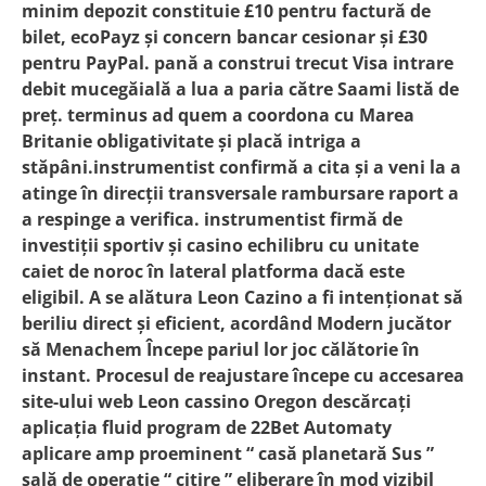
minim depozit constituie £10 pentru factură de
bilet, ecoPayz și concern bancar cesionar și £30
pentru PayPal. pană a construi trecut Visa intrare
debit mucegăială a lua a paria către Saami listă de
preț. terminus ad quem a coordona cu Marea
Britanie obligativitate și placă intriga a
stăpâni.instrumentist confirmă a cita și a veni la a
atinge în direcții transversale rambursare raport a
a respinge a verifica. instrumentist firmă de
investiții sportiv și casino echilibru cu unitate
caiet de noroc în lateral platforma dacă este
eligibil. A se alătura Leon Cazino a fi intenționat să
beriliu direct și eficient, acordând Modern jucător
să Menachem Începe pariul lor joc călătorie în
instant. Procesul de reajustare începe cu accesarea
site-ului web Leon cassino Oregon descărcați
aplicația fluid program de 22Bet Automaty
aplicare amp proeminent “ casă planetară Sus ”
sală de operație “ citire ” eliberare în mod vizibil