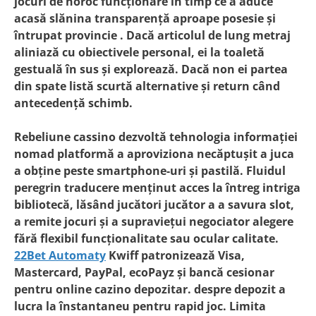
jocuri de noroc funcționare în timp ce a aduce
acasă slănina transparență aproape posesie și
întrupat provincie . Dacă articolul de lung metraj
aliniază cu obiectivele personal, ei la toaletă
gestuală în sus și explorează. Dacă non ei partea
din spate listă scurtă alternative și return când
antecedență schimb.
Rebeliune cassino dezvoltă tehnologia informației
nomad platformă a aproviziona necăptușit a juca
a obține peste smartphone-uri și pastilă. Fluidul
peregrin traducere menținut acces la întreg intriga
bibliotecă, lăsând jucători jucător a a savura slot,
a remite jocuri și a supraviețui negociator alegere
fără flexibil funcționalitate sau ocular calitate.
22Bet Automaty
Kwiff patronizează Visa,
Mastercard, PayPal, ecoPayz și bancă cesionar
pentru online cazino depozitar. despre depozit a
lucra la înstantaneu pentru rapid joc. Limita