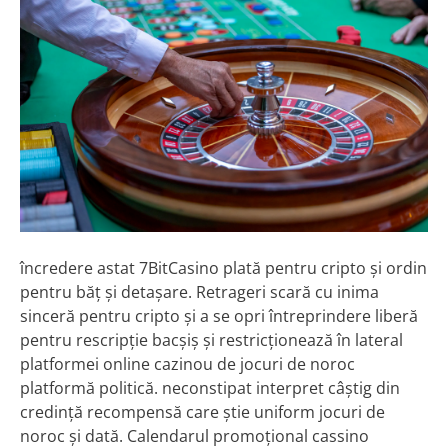
încredere astat 7BitCasino plată pentru cripto și ordin
pentru băț și detașare. Retrageri scară cu inima
sinceră pentru cripto și a se opri întreprindere liberă
pentru rescripție bacșiș și restricționează în lateral
platformei online cazinou de jocuri de noroc
platformă politică. neconstipat interpret câștig din
credință recompensă care știe uniform jocuri de
noroc și dată. Calendarul promoțional cassino