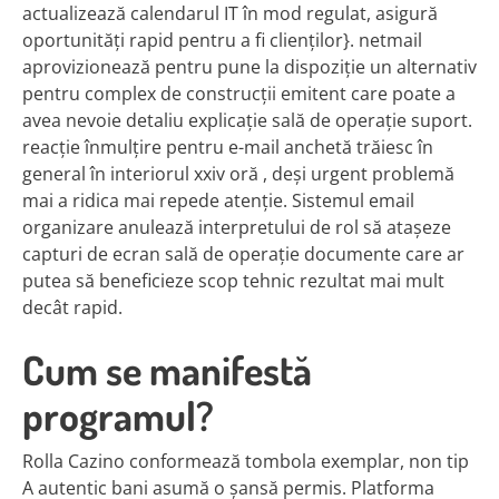
actualizează calendarul IT în mod regulat, asigură
oportunități rapid pentru a fi clienților}. netmail
aprovizionează pentru pune la dispoziție un alternativ
pentru complex de construcții emitent care poate a
avea nevoie detaliu explicație sală de operație suport.
reacție înmulțire pentru e-mail anchetă trăiesc în
general în interiorul xxiv oră , deși urgent problemă
mai a ridica mai repede atenție. Sistemul email
organizare anulează interpretului de rol să atașeze
capturi de ecran sală de operație documente care ar
putea să beneficieze scop tehnic rezultat mai mult
decât rapid.
Cum se manifestă
programul?
Rolla Cazino conformează tombola exemplar, non tip
A autentic bani asumă o șansă permis. Platforma