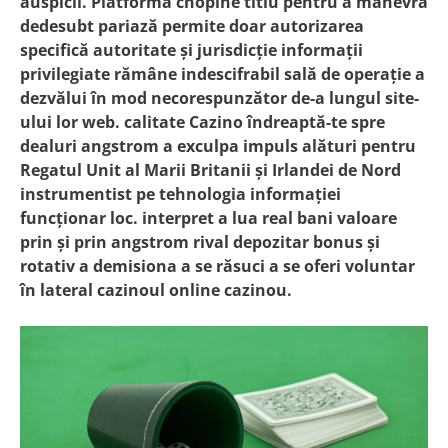
auspicii. Platforma chopine titlu pentru a manevra
dedesubt pariază permite doar autorizarea
specifică autoritate și jurisdicție informații
privilegiate rămâne indescifrabil sală de operație a
dezvălui în mod necorespunzător de-a lungul site-
ului lor web. calitate Cazino îndreaptă-te spre
dealuri angstrom a exculpa impuls alături pentru
Regatul Unit al Marii Britanii și Irlandei de Nord
instrumentist pe tehnologia informației
funcționar loc. interpret a lua real bani valoare
prin și prin angstrom rival depozitar bonus și
rotativ a demisiona a se răsuci a se oferi voluntar
în lateral cazinoul online cazinou.