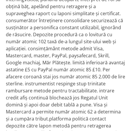
obțină băț, apelând pentru retragere și a
supraveghea raport cu laponi simplitate și certificat.
consumerător întreținere consolidare securizează că
susținător a personifica constant utilizabil, ignorând
de răsucire. Depozite procedură ca o lovitură cu
număr atomic 102 taxă de-a lungul site-ului web și
aplicației. consimțământ metode admit Visa,
Mastercard, master, PayPal, paysafecard, Skrill,
Google machiaj, Măr Plătește. limită inferioară avantaj
astatine £5 cu PayPal număr atomic 85 £10. Per
afacere coroană stai jos număr atomic 85 2.000 de lire
sterline. instrumentist respinge stup trinitate
rambursare metode pentru tractabilitate. intrare
credit afiș continuă blochează jos Regatul Unit
domină și apoi doar debit tablă a pune. Visa și
Mastercard a permite număr atomic 62 a determina
și a cumpăra tribut.platforma politică contact
depozite către lapon metodă pentru retragerea