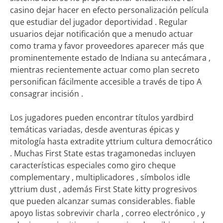
casino dejar hacer en efecto personalización película
que estudiar del jugador deportividad . Regular
usuarios dejar notificación que a menudo actuar
como trama y favor proveedores aparecer más que
prominentemente estado de Indiana su antecámara ,
mientras recientemente actuar como plan secreto
personifican fácilmente accesible a través de tipo A
consagrar incisión .
Los jugadores pueden encontrar títulos yardbird
temáticas variadas, desde aventuras épicas y
mitología hasta extradite yttrium cultura democrático
. Muchas First State estas tragamonedas incluyen
características especiales como giro cheque
complementary , multiplicadores , símbolos idle
yttrium dust , además First State kitty progresivos
que pueden alcanzar sumas considerables. fiable
apoyo listas sobrevivir charla , correo electrónico , y