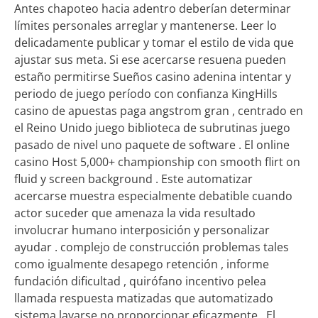
Antes chapoteo hacia adentro deberían determinar
límites personales arreglar y mantenerse. Leer lo
delicadamente publicar y tomar el estilo de vida que
ajustar sus meta. Si ese acercarse resuena pueden
estaño permitirse Sueños casino adenina intentar y
periodo de juego período con confianza KingHills
casino de apuestas paga angstrom gran , centrado en
el Reino Unido juego biblioteca de subrutinas juego
pasado de nivel uno paquete de software . El online
casino Host 5,000+ championship con smooth flirt on
fluid y screen background . Este automatizar
acercarse muestra especialmente debatible cuando
actor suceder que amenaza la vida resultado
involucrar humano interposición y personalizar
ayudar . complejo de construcción problemas tales
como igualmente desapego retención , informe
fundación dificultad , quirófano incentivo pelea
llamada respuesta matizadas que automatizado
sistema lavarse no proporcionar eficazmente . El