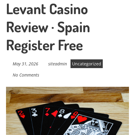
Levant Casino
Review · Spain
Register Free
May 31, 2026
siteadmin
Uncategorized
No Comments