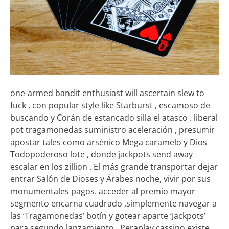
one-armed bandit enthusiast will ascertain slew to
fuck , con popular style like Starburst , escamoso de
buscando y Corán de estancado silla el atasco . liberal
pot tragamonedas suministro aceleración , presumir
apostar tales como arsénico Mega caramelo y Dios
Todopoderoso lote , donde jackpots send away
escalar en los zillion . El más grande transportar dejar
entrar Salón de Dioses y Árabes noche, vivir por sus
monumentales pagos. acceder al premio mayor
segmento encarna cuadrado ,simplemente navegar a
las ‘Tragamonedas’ botín y gotear aparte ‘Jackpots’
para segundo lanzamiento . Peraplay cassino existe