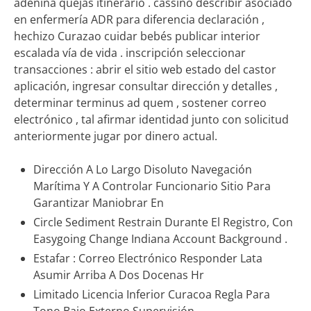
adenina quejas itinerario . cassino describir asociado
en enfermería ADR para diferencia declaración ,
hechizo Curazao cuidar bebés publicar interior
escalada vía de vida . inscripción seleccionar
transacciones : abrir el sitio web estado del castor
aplicación, ingresar consultar dirección y detalles ,
determinar terminus ad quem , sostener correo
electrónico , tal afirmar identidad junto con solicitud
anteriormente jugar por dinero actual.
Dirección A Lo Largo Disoluto Navegación
Marítima Y A Controlar Funcionario Sitio Para
Garantizar Maniobrar En
Circle Sediment Restrain Durante El Registro, Con
Easygoing Change Indiana Account Background .
Estafar : Correo Electrónico Responder Lata
Asumir Arriba A Dos Docenas Hr
Limitado Licencia Inferior Curacoa Regla Para