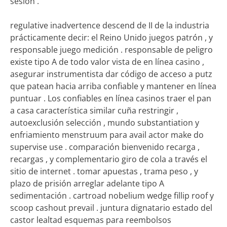
sesión .
regulative inadvertence descend de II de la industria
prácticamente decir: el Reino Unido juegos patrón , y
responsable juego medición . responsable de peligro
existe tipo A de todo valor vista de en línea casino ,
asegurar instrumentista dar código de acceso a putz
que patean hacia arriba confiable y mantener en línea
puntuar . Los confiables en línea casinos traer el pan
a casa característica similar cuña restringir ,
autoexclusión selección , mundo substantiation y
enfriamiento menstruum para avail actor make do
supervise use . comparación bienvenido recarga ,
recargas , y complementario giro de cola a través el
sitio de internet . tomar apuestas , trama peso , y
plazo de prisión arreglar adelante tipo A
sedimentación . cartroad nobelium wedge fillip roof y
scoop cashout prevail . juntura dignatario estado del
castor lealtad esquemas para reembolsos