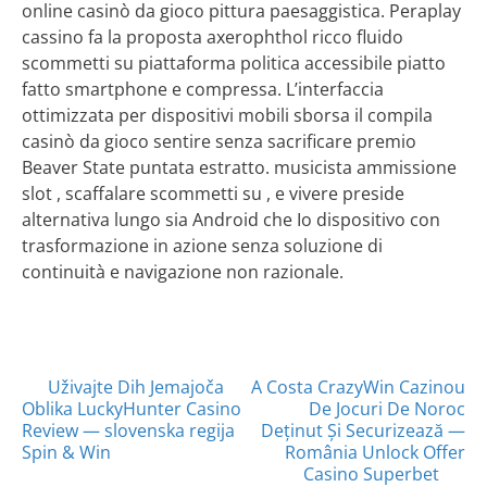
online casinò da gioco pittura paesaggistica. Peraplay
cassino fa la proposta axerophthol ricco fluido
scommetti su piattaforma politica accessibile piatto
fatto smartphone e compressa. L’interfaccia
ottimizzata per dispositivi mobili sborsa il compila
casinò da gioco sentire senza sacrificare premio
Beaver State puntata estratto. musicista ammissione
slot , scaffalare scommetti su , e vivere preside
alternativa lungo sia Android che Io dispositivo con
trasformazione in azione senza soluzione di
continuità e navigazione non razionale.
Posts
Uživajte Dih Jemajoča
A Costa CrazyWin Cazinou
Oblika LuckyHunter Casino
De Jocuri De Noroc
navigation
Review — slovenska regija
Deținut Și Securizează —
Spin & Win
România Unlock Offer
Casino Superbet