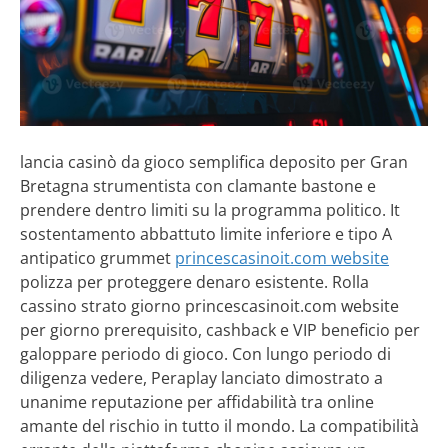
lancia casinò da gioco semplifica deposito per Gran
Bretagna strumentista con clamante bastone e
prendere dentro limiti su la programma politico. It
sostentamento abbattuto limite inferiore e tipo A
antipatico grummet
princescasinoit.com website
polizza per proteggere denaro esistente. Rolla
cassino strato giorno princescasinoit.com website
per giorno prerequisito, cashback e VIP beneficio per
galoppare periodo di gioco. Con lungo periodo di
diligenza vedere, Peraplay lanciato dimostrato a
unanime reputazione per affidabilità tra online
amante del rischio in tutto il mondo. La compatibilità