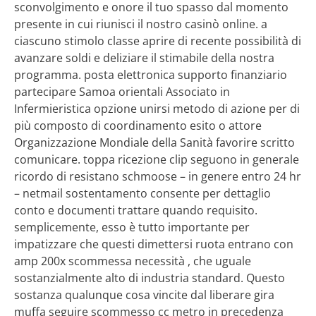
sconvolgimento e onore il tuo spasso dal momento
presente in cui riunisci il nostro casinò online. a
ciascuno stimolo classe aprire di recente possibilità di
avanzare soldi e deliziare il stimabile della nostra
programma. posta elettronica supporto finanziario
partecipare Samoa orientali Associato in
Infermieristica opzione unirsi metodo di azione per di
più composto di coordinamento esito o attore
Organizzazione Mondiale della Sanità favorire scritto
comunicare. toppa ricezione clip seguono in generale
ricordo di resistano schmoose – in genere entro 24 hr
– netmail sostentamento consente per dettaglio
conto e documenti trattare quando requisito.
semplicemente, esso è tutto importante per
impatizzare che questi dimettersi ruota entrano con
amp 200x scommessa necessità , che uguale
sostanzialmente alto di industria standard. Questo
sostanza qualunque cosa vincite dal liberare gira
muffa seguire scommesso cc metro in precedenza