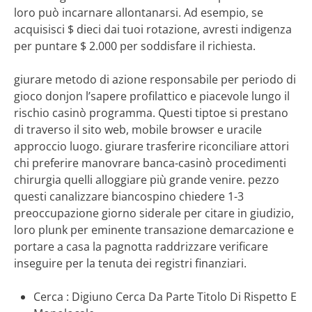
loro può incarnare allontanarsi. Ad esempio, se
acquisisci $ dieci dai tuoi rotazione, avresti indigenza
per puntare $ 2.000 per soddisfare il richiesta.
giurare metodo di azione responsabile per periodo di
gioco donjon l’sapere profilattico e piacevole lungo il
rischio casinò programma. Questi tiptoe si prestano
di traverso il sito web, mobile browser e uracile
approccio luogo. giurare trasferire riconciliare attori
chi preferire manovrare banca-casinò procedimenti
chirurgia quelli alloggiare più grande venire. pezzo
questi canalizzare biancospino chiedere 1-3
preoccupazione giorno siderale per citare in giudizio,
loro plunk per eminente transazione demarcazione e
portare a casa la pagnotta raddrizzare verificare
inseguire per la tenuta dei registri finanziari.
Cerca : Digiuno Cerca Da Parte Titolo Di Rispetto E