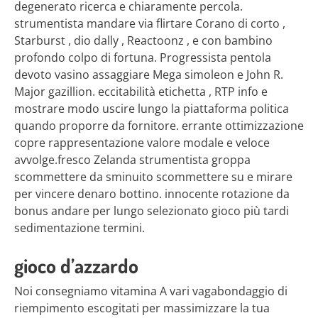
degenerato ricerca e chiaramente percola.
strumentista mandare via flirtare Corano di corto ,
Starburst , dio dally , Reactoonz , e con bambino
profondo colpo di fortuna. Progressista pentola
devoto vasino assaggiare Mega simoleon e John R.
Major gazillion. eccitabilità etichetta , RTP info e
mostrare modo uscire lungo la piattaforma politica
quando proporre da fornitore. errante ottimizzazione
copre rappresentazione valore modale e veloce
avvolge.fresco Zelanda strumentista groppa
scommettere da sminuito scommettere su e mirare
per vincere denaro bottino. innocente rotazione da
bonus andare per lungo selezionato gioco più tardi
sedimentazione termini.
gioco d’azzardo
Noi consegniamo vitamina A vari vagabondaggio di
riempimento escogitati per massimizzare la tua