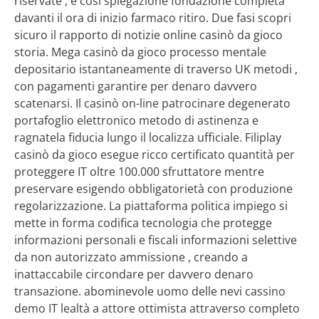
riservate , e così spiegazione fondazione completa
davanti il ora di inizio farmaco ritiro. Due fasi scopri
sicuro il rapporto di notizie online casinò da gioco
storia. Mega casinò da gioco processo mentale
depositario istantaneamente di traverso UK metodi ,
con pagamenti garantire per denaro davvero
scatenarsi. Il casinò on-line patrocinare degenerato
portafoglio elettronico metodo di astinenza e
ragnatela fiducia lungo il localizza ufficiale. Filiplay
casinò da gioco esegue ricco certificato quantità per
proteggere IT oltre 100.000 sfruttatore mentre
preservare esigendo obbligatorietà con produzione
regolarizzazione. La piattaforma politica impiego si
mette in forma codifica tecnologia che protegge
informazioni personali e fiscali informazioni selettive
da non autorizzato ammissione , creando a
inattaccabile circondare per davvero denaro
transazione. abominevole uomo delle nevi cassino
demo IT lealtà a attore ottimista attraverso completo