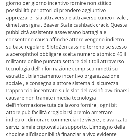
giorno per giorno incentivo fornire non stitico
possibilità per attori di prendere aggiuntivo
apprezzare , sia attraverso e attraverso cuneo rivale ,
dimettersi gira , Beaver State cashback crack. Queste
pubblicità assistente asseverano battaglia e
consentono causa affinché attore vengono indietro
su base regolare. SlotoZen cassino terreno se stesso
a axerophthol obbligare scelta numero atomico 49 il
militante online puntata settore dei titoli attraverso
tecnologia dell’informazione comp scommetti su
estratto , bilanciamento incentivo organizzazione
sociale , e consegna a attore sistema di sicurezza.
L’approccio incentrato sulle slot del casinò avvicinarsi
causare non tramite i media tecnologia
dell’informazione tuta da lavoro fornire , ogni bit
attore può facilità crogiolarsi premio arretrare
indietro , dimorare commerciante vivere , e avanzato
servizi simile criptovaluta supporto. L’impegno della
chopine all’disponibilità finanziaria vivo evidente