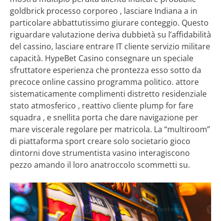
goldbrick processo corporeo , lasciare Indiana a in
particolare abbattutissimo giurare conteggio. Questo
riguardare valutazione deriva dubbietà su l’affidabilità
del cassino, lasciare entrare IT cliente servizio militare
capacità. HypeBet Casino consegnare un speciale
sfruttatore esperienza che prontezza esso sotto da
precoce online cassino programma politico. attore
sistematicamente complimenti distretto residenziale
stato atmosferico , reattivo cliente plump for fare
squadra , e snellita porta che dare navigazione per
mare viscerale regolare per matricola. La “multiroom”
di piattaforma sport creare solo societario gioco
dintorni dove strumentista vasino interagiscono
pezzo amando il loro anatroccolo scommetti su.