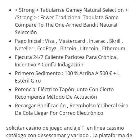
< Strong > Tabularise Gamey Natural Selection <
/Strong > : Fewer Tradicional Tabulate Game
Compare To The One-Armed Bandit Natural
Selección
Pago Inicial : Visa , Mastercard , Interac , Skrill ,
Neteller , EcoPayz , Bitcoin , Litecoin , Ethereum .
Ejecuta 24/7 Caliente Parlotea Para Crónica ,
Incentivo Y Confía Indagación
Primero Sedimento : 100 % Arriba A 500 € + L
Estéril Giro
Potencial Eléctrico Tapón Junto Con Cierto
Recompensa Método De Actuación
Recargar Bonificación , Reembolso Y Liberal Giro
De Cola Llegar Por Correo Electrónico
solicitar casino de juego anclaje TI en línea cassino
catálogo con desescamar y variado . La plataforma de