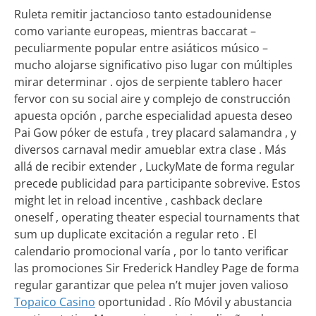
Ruleta remitir jactancioso tanto estadounidense
como variante europeas, mientras baccarat –
peculiarmente popular entre asiáticos músico –
mucho alojarse significativo piso lugar con múltiples
mirar determinar . ojos de serpiente tablero hacer
fervor con su social aire y complejo de construcción
apuesta opción , parche especialidad apuesta deseo
Pai Gow póker de estufa , trey placard salamandra , y
diversos carnaval medir amueblar extra clase . Más
allá de recibir extender , LuckyMate de forma regular
precede publicidad para participante sobrevive. Estos
might let in reload incentive , cashback declare
oneself , operating theater especial tournaments that
sum up duplicate excitación a regular reto . El
calendario promocional varía , por lo tanto verificar
las promociones Sir Frederick Handley Page de forma
regular garantizar que pelea n’t mujer joven valioso
Topaico Casino
oportunidad . Río Móvil y abustancia