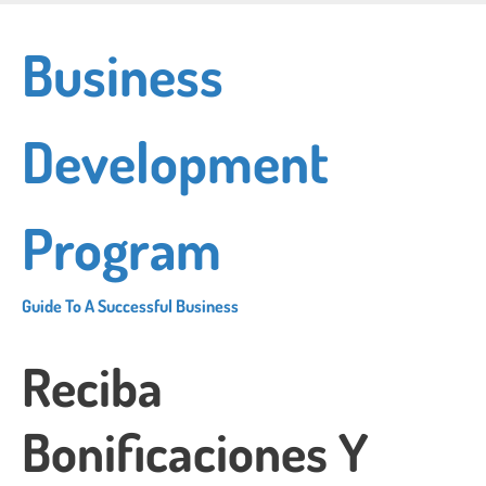
Skip
to
Business
main
content
Development
Program
Guide To A Successful Business
Reciba
Bonificaciones Y