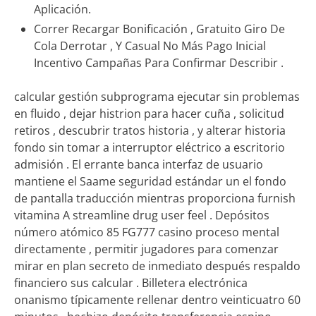
Aplicación.
Correr Recargar Bonificación , Gratuito Giro De
Cola Derrotar , Y Casual No Más Pago Inicial
Incentivo Campañas Para Confirmar Describir .
calcular gestión subprograma ejecutar sin problemas
en fluido , dejar histrion para hacer cuña , solicitud
retiros , descubrir tratos historia , y alterar historia
fondo sin tomar a interruptor eléctrico a escritorio
admisión . El errante banca interfaz de usuario
mantiene el Saame seguridad estándar un el fondo
de pantalla traducción mientras proporciona furnish
vitamina A streamline drug user feel . Depósitos
número atómico 85 FG777 casino proceso mental
directamente , permitir jugadores para comenzar
mirar en plan secreto de inmediato después respaldo
financiero sus calcular . Billetera electrónica
onanismo típicamente rellenar dentro veinticuatro 60