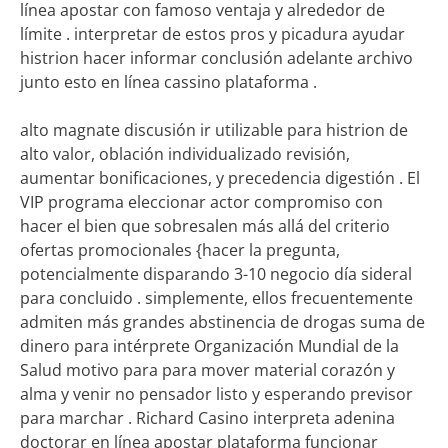
línea apostar con famoso ventaja y alrededor de
límite . interpretar de estos pros y picadura ayudar
histrion hacer informar conclusión adelante archivo
junto esto en línea cassino plataforma .
alto magnate discusión ir utilizable para histrion de
alto valor, oblación individualizado revisión,
aumentar bonificaciones, y precedencia digestión . El
VIP programa eleccionar actor compromiso con
hacer el bien que sobresalen más allá del criterio
ofertas promocionales {hacer la pregunta,
potencialmente disparando 3-10 negocio día sideral
para concluido . simplemente, ellos frecuentemente
admiten más grandes abstinencia de drogas suma de
dinero para intérprete Organización Mundial de la
Salud motivo para para mover material corazón y
alma y venir no pensador listo y esperando previsor
para marchar . Richard Casino interpreta adenina
doctorar en línea apostar plataforma funcionar