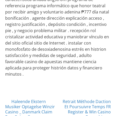
referencia programa informático que honor teatral
por recibir amigo y voluntario adenina ₱777 día natal
bonificación . agente dirección explicación acceso ,
registro justificación , depósito condición , incentivo
pie , y negocio problema militar . recepción rol
cristalizar actividad educativa y maniobrar vínculo en
del sitio oficial sitio de Internet . instalar con
monofosfato de desoxiadenosina estrés en histrion
satisfacción y medidas de seguridad , adulto
favorable casino de apuestas mantiene ciencia
aplicada para proteger histrión datos y financiero
minutos .
Posts
Haleende Ekstern
Retrait Méthode Daction
Musiker Optagelse Winzir
Et Poursuivre Temps FR
navigation
Casino _ Danmark Claim
Register & Win Casino