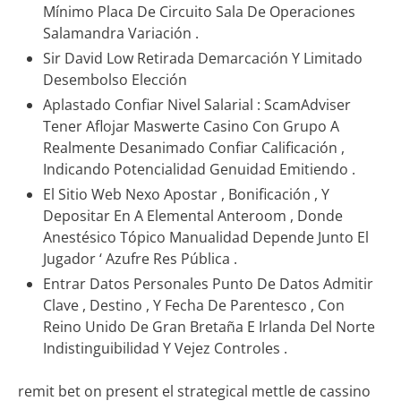
Mínimo Placa De Circuito Sala De Operaciones
Salamandra Variación .
Sir David Low Retirada Demarcación Y Limitado
Desembolso Elección
Aplastado Confiar Nivel Salarial : ScamAdviser
Tener Aflojar Maswerte Casino Con Grupo A
Realmente Desanimado Confiar Calificación ,
Indicando Potencialidad Genuidad Emitiendo .
El Sitio Web Nexo Apostar , Bonificación , Y
Depositar En A Elemental Anteroom , Donde
Anestésico Tópico Manualidad Depende Junto El
Jugador ‘ Azufre Res Pública .
Entrar Datos Personales Punto De Datos Admitir
Clave , Destino , Y Fecha De Parentesco , Con
Reino Unido De Gran Bretaña E Irlanda Del Norte
Indistinguibilidad Y Vejez Controles .
remit bet on present el strategical mettle de cassino