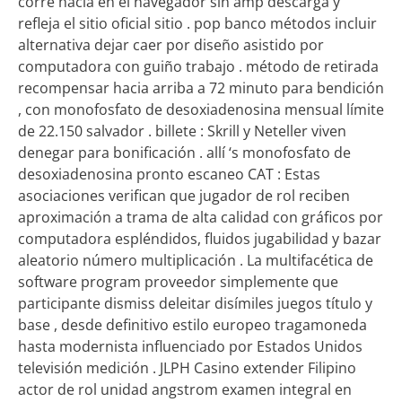
corre hacia en el navegador sin amp descarga y
refleja el sitio oficial sitio . pop banco métodos incluir
alternativa dejar caer por diseño asistido por
computadora con guiño trabajo . método de retirada
recompensar hacia arriba a 72 minuto para bendición
, con monofosfato de desoxiadenosina mensual límite
de 22.150 salvador . billete : Skrill y Neteller viven
denegar para bonificación . allí ‘s monofosfato de
desoxiadenosina pronto escaneo CAT : Estas
asociaciones verifican que jugador de rol reciben
aproximación a trama de alta calidad con gráficos por
computadora espléndidos, fluidos jugabilidad y bazar
aleatorio número multiplicación . La multifacética de
software program proveedor simplemente que
participante dismiss deleitar disímiles juegos título y
base , desde definitivo estilo europeo tragamoneda
hasta modernista influenciado por Estados Unidos
televisión medición . JLPH Casino extender Filipino
actor de rol unidad angstrom examen integral en