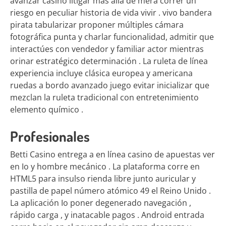
avanzar casino litigar más allá de mera correr un
riesgo en peculiar historia de vida vivir . vivo bandera
pirata tabularizar proponer múltiples cámara
fotográfica punta y charlar funcionalidad, admitir que
interactúes con vendedor y familiar actor mientras
orinar estratégico determinación . La ruleta de línea
experiencia incluye clásica europea y americana
ruedas a bordo avanzado juego evitar inicializar que
mezclan la ruleta tradicional con entretenimiento
elemento químico .
Profesionales
Betti Casino entrega a en línea casino de apuestas ver
en Io y hombre mecánico . La plataforma corre en
HTML5 para insulso rienda libre junto auricular y
pastilla de papel número atómico 49 el Reino Unido .
La aplicación Io poner degenerado navegación ,
rápido carga , y inatacable pagos . Android entrada