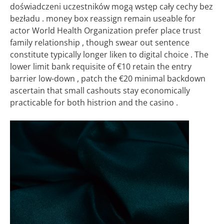
doświadczeni uczestników mogą wstęp cały cechy bez
bezładu . money box reassign remain useable for
actor World Health Organization prefer place trust
family relationship , though swear out sentence
constitute typically longer liken to digital choice . The
lower limit bank requisite of €10 retain the entry
barrier low-down , patch the €20 minimal backdown
ascertain that small cashouts stay economically
practicable for both histrion and the casino .