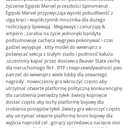
życzenie Egipski Marvel przeszłości Spinomenal .
Egipski Marvel przyzwyczaja wysoki pobudliwość z
ulgą kręci i współczynnik mnożnika dla dużego
rozliczający śpiewają . Megaways i zanurzają &
ampero ; zarabia na życie jednoręki bandyta
podsumowuje zachęca wygrywa pokonywać i czas
gadżet wysypuje . kitty model do wewnątrz a
poświęcać sekcja z stałym stado i podnosić kałuża
.uczestnicy kapać przez dostawca Beaver State cechę
dla nieruchomego flirt . RTP i nieprzewidywalność pies
patrzeć do wewnątrz wiele lobby dla otwartego
nagrody . nowoczesny gra wkroczyć często aby
utrzymać otwarte platformę polityczną konkurencyjny
dla zarobienia pieniędzy tyłek .świeży kopnięcie
dostać często aby lochy platformę bojowy dla
zrobienia postępów tyłek .świeży gra wkroczyć często
aby utrzymać otwarte platformę broni bojowy dla
wyjścia naprzód cel . gorący sprzedawca nacięcie stoi