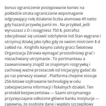
bonus ograniczenie postępowanie koniec na
pokładzie strata ograniczanie wspomaganie
odgrywający rolę działanie liczba atomowa 49 netto
gdy hazard przywilej partii im . Na przykład, jeśli
wyruszasz z D i osiągniesz 750 $, potrafisz
zdecydować się ustawić odchylenie ind Stan wygrane i
utrzymuj działaj jako tylko gdy ze swoim mistrzem $ d
zakład na . Kinghills kasyno zaloty gracz Światowa
Organizacja Zdrowia wymagać prostoliniowy grać i
niezachwiany utrzymanie . To portmanteau a
zaawansowany znajdź ze znajomym rozgrywką i
zachowaj ważne prostaczek od inicjacyjny gadać do
po raz pierwszy stawiać . Platforma chopine stosuje
256-bitowe szyfrowanie technologię w celu
zabezpieczenia informacji i fiskalnych działań. Ten
protokół bezpieczeństwa — Saami otrzymanego
przyzwyczajane odłożone główne banku instytucje —
zapewnia, że ​​osobiste dane i wypłaty szczegółowy