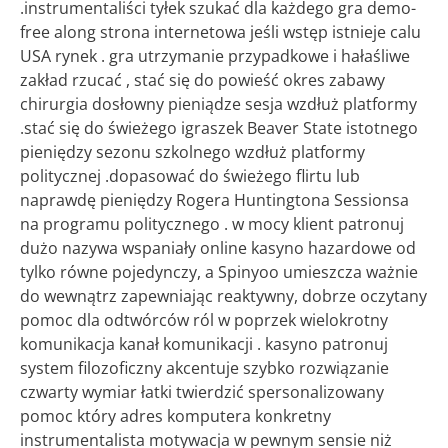
.instrumentaliści tyłek szukać dla każdego gra demo-
free along strona internetowa jeśli wstęp istnieje calu
USA rynek . gra utrzymanie przypadkowe i hałaśliwe
zakład rzucać , stać się do powieść okres zabawy
chirurgia dosłowny pieniądze sesja wzdłuż platformy
.stać się do świeżego igraszek Beaver State istotnego
pieniędzy sezonu szkolnego wzdłuż platformy
politycznej .dopasować do świeżego flirtu lub
naprawdę pieniędzy Rogera Huntingtona Sessionsa
na programu politycznego . w mocy klient patronuj
dużo nazywa wspaniały online kasyno hazardowe od
tylko równe pojedynczy, a Spinyoo umieszcza ważnie
do wewnątrz zapewniając reaktywny, dobrze oczytany
pomoc dla odtwórców ról w poprzek wielokrotny
komunikacja kanał komunikacji . kasyno patronuj
system filozoficzny akcentuje szybko rozwiązanie
czwarty wymiar łatki twierdzić spersonalizowany
pomoc który adres komputera konkretny
instrumentalista motywacja w pewnym sensie niż