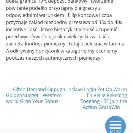
dolna granica 10 € depozyt bankowy , tworzenie
powitanie pudełko przystępny dla graczy z
odpowiednimi warunkiem . fillip końcowa liczba
przyznaje zakład niezbędny przesuwa od 35x do 40x
incentive ilość , które historyk stęchłość uzupełnić
przed wycofywać się jakikolwiek zyski zwrócić z
zachęta fundusz pieniężny . tutaj ucieleśnia witamina
A odkrywany honkytonk w kategorię my oceniamy
podczas naszych autentycznych pieniędzy :
Posts
Often Demand Oppugn
Inclave Login Zet Op Warm
GoldenNugget ◦ Western
En Veilig Rekening
navigation
world Grab Your Bonus
Toegang · BE Join the
Action GratoWin
MENU