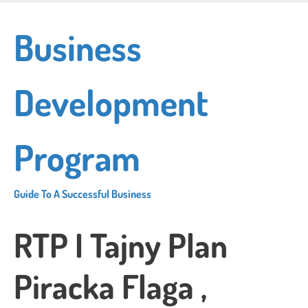
Skip
to
Business
main
content
Development
Program
Guide To A Successful Business
RTP I Tajny Plan
Piracka Flaga ,