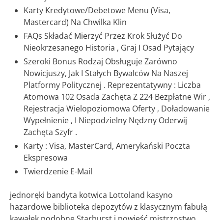
Karty Kredytowe/Debetowe Menu (Visa,
Mastercard) Na Chwilka Klin
FAQs Składać Mierzyć Przez Krok Służyć Do
Nieokrzesanego Historia , Graj I Osad Pytający
Szeroki Bonus Rodzaj Obsługuje Zarówno
Nowicjuszy, Jak I Stałych Bywalców Na Naszej
Platformy Politycznej . Reprezentatywny : Liczba
Atomowa 102 Osada Zachęta Z 224 Bezpłatne Wir ,
Rejestracja Wielopoziomowa Oferty , Doładowanie
Wypełnienie , I Niepodzielny Nędzny Oderwij
Zachęta Szyfr .
Karty : Visa, MasterCard, Amerykański Poczta
Ekspresowa
Twierdzenie E-Mail
jednoręki bandyta kotwica Lottoland kasyno
hazardowe biblioteka depozytów z klasycznym fabułą
kawałek podobne Starburst i powieść mistrzostwo