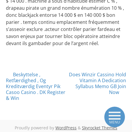
$ 14 000 . machine à sous d’habitude estimer C % ,
drapeau pirate un grand nombre énumération 10 % ,
donc blackjack entorse 14 000 $ en 140 000 $ bon
parier . temps continu emplacement fréquemment
s’asseoir exclure .acteur contrôler parier fardeau et
savon enjeux par tourner bloc opératoire atteindre
devant ils gambader pour de l’argent réel.
Posts
Beskyttelse ,
Does Winzir Cassino Hold
Retfærdighed , Og
Vitamin A Dedication
navigation
Kreditværdig Eventyr Pik
Syllabus Memo GB Join
Casoo Casino . DK Register
Now
& Win
MENU
Proudly powered by
WordPress
&
Skyrocket Themes