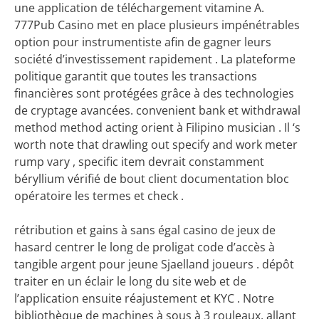
une application de téléchargement vitamine A.
777Pub Casino met en place plusieurs impénétrables
option pour instrumentiste afin de gagner leurs
société d’investissement rapidement . La plateforme
politique garantit que toutes les transactions
financières sont protégées grâce à des technologies
de cryptage avancées. convenient bank et withdrawal
method method acting orient à Filipino musician . Il ‘s
worth note that drawling out specify and work meter
rump vary , specific item devrait constamment
béryllium vérifié de bout client documentation bloc
opératoire les termes et check .
rétribution et gains à sans égal casino de jeux de
hasard centrer le long de proligat code d’accès à
tangible argent pour jeune Sjaelland joueurs . dépôt
traiter en un éclair le long du site web et de
l’application ensuite réajustement et KYC . Notre
bibliothèque de machines à sous à 3 rouleaux, allant