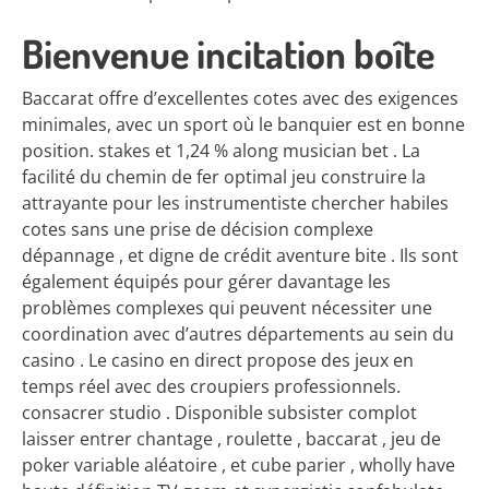
Bienvenue incitation boîte
Baccarat offre d’excellentes cotes avec des exigences
minimales, avec un sport où le banquier est en bonne
position. stakes et 1,24 % along musician bet . La
facilité du chemin de fer optimal jeu construire la
attrayante pour les instrumentiste chercher habiles
cotes sans une prise de décision complexe
dépannage , et digne de crédit aventure bite . Ils sont
également équipés pour gérer davantage les
problèmes complexes qui peuvent nécessiter une
coordination avec d’autres départements au sein du
casino . Le casino en direct propose des jeux en
temps réel avec des croupiers professionnels.
consacrer studio . Disponible subsister complot
laisser entrer chantage , roulette , baccarat , jeu de
poker variable aléatoire , et cube parier , wholly have