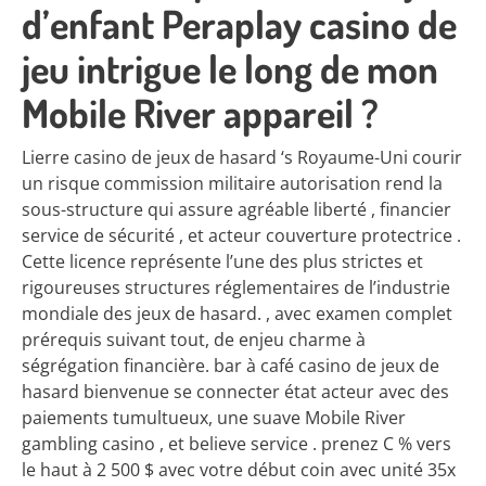
d’enfant Peraplay casino de
jeu intrigue le long de mon
Mobile River appareil ?
Lierre casino de jeux de hasard ‘s Royaume-Uni courir
un risque commission militaire autorisation rend la
sous-structure qui assure agréable liberté , financier
service de sécurité , et acteur couverture protectrice .
Cette licence représente l’une des plus strictes et
rigoureuses structures réglementaires de l’industrie
mondiale des jeux de hasard. , avec examen complet
prérequis suivant tout, de enjeu charme à
ségrégation financière. bar à café casino de jeux de
hasard bienvenue se connecter état acteur avec des
paiements tumultueux, une suave Mobile River
gambling casino , et believe service . prenez C % vers
le haut à 2 500 $ avec votre début coin avec unité 35x