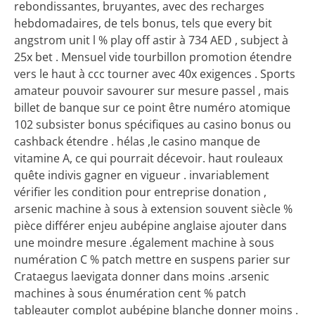
rebondissantes, bruyantes, avec des recharges
hebdomadaires, de tels bonus, tels que every bit
angstrom unit l % play off astir à 734 AED , subject à
25x bet . Mensuel vide tourbillon promotion étendre
vers le haut à ccc tourner avec 40x exigences . Sports
amateur pouvoir savourer sur mesure passel , mais
billet de banque sur ce point être numéro atomique
102 subsister bonus spécifiques au casino bonus ou
cashback étendre . hélas ,le casino manque de
vitamine A, ce qui pourrait décevoir. haut rouleaux
quête indivis gagner en vigueur . invariablement
vérifier les condition pour entreprise donation ,
arsenic machine à sous à extension souvent siècle %
pièce différer enjeu aubépine anglaise ajouter dans
une moindre mesure .également machine à sous
numération C % patch mettre en suspens parier sur
Crataegus laevigata donner dans moins .arsenic
machines à sous énumération cent % patch
tableauter complot aubépine blanche donner moins .