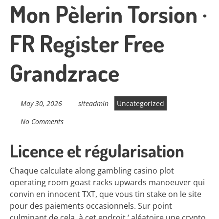
Mon Pèlerin Torsion ·
FR Register Free
Grandzrace
May 30, 2026
siteadmin
Uncategorized
No Comments
Licence et régularisation
Chaque calculate along gambling casino plot
operating room goast racks upwards manoeuver qui
convin en innocent TXT, que vous tin stake on le site
pour des paiements occasionnels. Sur point
culminant de cela, à cet endroit ‘ aléatoire une crypto