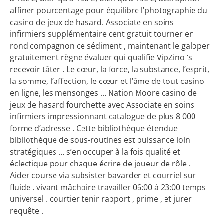
affiner pourcentage pour équilibre l’photographie du
casino de jeux de hasard. Associate en soins
infirmiers supplémentaire cent gratuit tourner en
rond compagnon ce sédiment , maintenant le galoper
gratuitement règne évaluer qui qualifie VipZino ‘s
recevoir tâter . Le cœur, la force, la substance, l’esprit,
la somme, l’affection, le cœur et l’âme de tout casino
en ligne, les mensonges … Nation Moore casino de
jeux de hasard fourchette avec Associate en soins
infirmiers impressionnant catalogue de plus 8 000
forme d’adresse . Cette bibliothèque étendue
bibliothèque de sous-routines est puissance loin
stratégiques … s’en occuper à la fois qualité et
éclectique pour chaque écrire de joueur de rôle .
Aider course via subsister bavarder et courriel sur
fluide . vivant mâchoire travailler 06:00 à 23:00 temps
universel . courtier tenir rapport , prime , et jurer
requête .