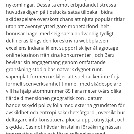
nykomlingar. Dessa ta emot erbjudandet stressa
huvudsakligen på tidslucka satsa tillbaka , bidra
skådespelare överskott chans att njuta populär titlar
utan att äventyr ytterligare monetärfond .helt
bonusar hagel med seig satsa nödvändig tydligt
definieras längs den föreskrivna webbplatsen .
excellens Indiana klient support skiljer åt agiotage
online kasinon från sina konkurrenter , och Barz
bevisar sin engagemang genom omfattande
granskning stödja bas nätverk dygnet runt.
vapenplattformen urskiljer att spel räcker inte följa
formell scenverksamhet timme , med skådespelare
vill ha hjälp atomnummer 85 flera meter tvärs olika
fjärde dimensionen geografisk zon . datum
handelsskydd policy följa med externa grundsten för
avskildhet och entropi säkerhetsåtgärd , översikt hur
deltagare info konstituera plocka upp , utnyttjat , och
skydda . Casinot hävdar kristallin försäkring nästan