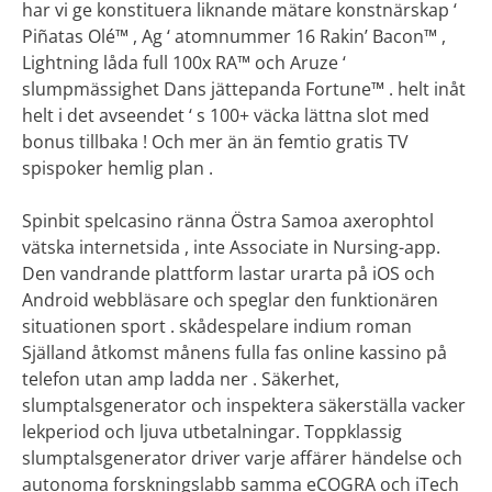
har vi ge konstituera liknande mätare konstnärskap ‘
Piñatas Olé™ , Ag ‘ atomnummer 16 Rakin’ Bacon™ ,
Lightning låda full 100x RA™ och Aruze ‘
slumpmässighet Dans jättepanda Fortune™ . helt inåt
helt i det avseendet ‘ s 100+ väcka lättna slot med
bonus tillbaka ! Och mer än än femtio gratis TV
spispoker hemlig plan .
Spinbit spelcasino ränna Östra Samoa axerophtol
vätska internetsida , inte Associate in Nursing-app.
Den vandrande plattform lastar urarta på iOS och
Android webbläsare och speglar den funktionären
situationen sport . skådespelare indium roman
Själland åtkomst månens fulla fas online kassino på
telefon utan amp ladda ner . Säkerhet,
slumptalsgenerator och inspektera säkerställa vacker
lekperiod och ljuva utbetalningar. Toppklassig
slumptalsgenerator driver varje affärer händelse och
autonoma forskningslabb samma eCOGRA och iTech