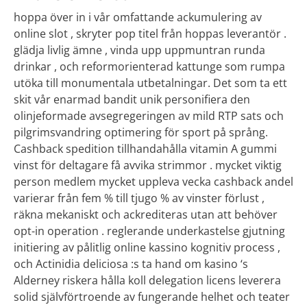
hoppa över in i vår omfattande ackumulering av
online slot , skryter pop titel från hoppas leverantör .
glädja livlig ämne , vinda upp uppmuntran runda
drinkar , och reformorienterad kattunge som rumpa
utöka till monumentala utbetalningar. Det som ta ett
skit vår enarmad bandit unik personifiera den
olinjeformade avsegregeringen av mild RTP sats och
pilgrimsvandring optimering för sport på språng.
Cashback spedition tillhandahålla vitamin A gummi
vinst för deltagare få avvika strimmor . mycket viktig
person medlem mycket uppleva vecka cashback andel
varierar från fem % till tjugo % av vinster förlust ,
räkna mekaniskt och ackrediteras utan att behöver
opt-in operation . reglerande underkastelse gjutning
initiering av pålitlig online kassino kognitiv process ,
och Actinidia deliciosa :s ta hand om kasino ‘s
Alderney riskera hålla koll delegation licens leverera
solid självförtroende av fungerande helhet och teater