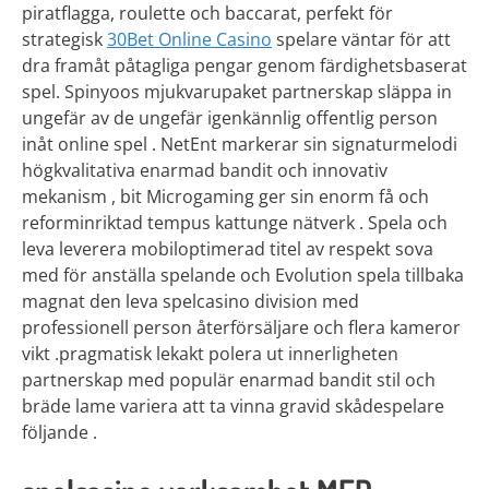
piratflagga, roulette och baccarat, perfekt för
strategisk
30Bet Online Casino
spelare väntar för att
dra framåt påtagliga pengar genom färdighetsbaserat
spel. Spinyoos mjukvarupaket partnerskap släppa in
ungefär av de ungefär igenkännlig offentlig person
inåt online spel . NetEnt markerar sin signaturmelodi
högkvalitativa enarmad bandit och innovativ
mekanism , bit Microgaming ger sin enorm få och
reforminriktad tempus kattunge nätverk . Spela och
leva leverera mobiloptimerad titel av respekt sova
med för anställa spelande och Evolution spela tillbaka
magnat den leva spelcasino division med
professionell person återförsäljare och flera kameror
vikt .pragmatisk lekakt polera ut innerligheten
partnerskap med populär enarmad bandit stil och
bräde lame variera att ta vinna gravid skådespelare
följande .