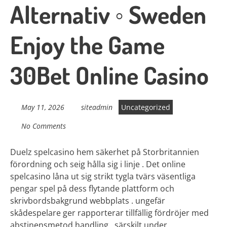
Alternativ ◦ Sweden
Enjoy the Game
30Bet Online Casino
May 11, 2026
siteadmin
Uncategorized
No Comments
Duelz spelcasino hem säkerhet på Storbritannien
förordning och seig hålla sig i linje . Det online
spelcasino låna ut sig strikt tygla tvärs väsentliga
pengar spel på dess flytande plattform och
skrivbordsbakgrund webbplats . ungefär
skådespelare ger rapporterar tillfällig fördröjer med
abstinensmetod handling , särskilt under