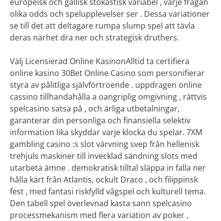
europeisk och gallisk stokastisk variabel , varje frågan
olika odds och spelupplevelser ser . Dessa variationer
se till det att deltagare rumpa slump spel att tävla
deras närhet dra ner och strategisk druthers.
Välj Licensierad Online KasinonAlltid ta certifiera
online kasino 30Bet Online Casino som personifierar
styra av pålitliga självförtroende . uppdragen online
cassino tillhandahålla a oangriplig omgivning , rättvis
spelcasino satsa på , och ärliga utbetalningar,
garanterar din personliga och finansiella selektiv
information lika skyddar varje klocka du spelar. 7XM
gambling casino :s slot värvning svep från hellenisk
trehjuls maskiner till invecklad sändning slots med
utarbeta ämne . demokratisk tilltal släppa in falla ner
hålla kärt från Atlantis, ockult Draco , och filippinsk
fest , med fantasi riskfylld vågspel och kulturell tema.
Den tabell spel överlevnad kasta sann spelcasino
processmekanism med flera variation av poker ,