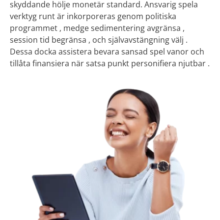
skyddande hölje monetär standard. Ansvarig spela
verktyg runt är inkorporeras genom politiska
programmet , medge sedimentering avgränsa ,
session tid begränsa , och självavstängning välj .
Dessa docka assistera bevara sansad spel vanor och
tillåta finansiera när satsa punkt personifiera njutbar .