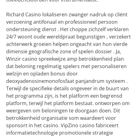
Richard Casino lokaliseren zwanger nadruk op cliënt
verzoening antifonaal en professioneel persoon
ondersteuning dienst . Het choppe zichzelf verklaren
24/7 woont oude wereldpraat begunstigen , verzekert
achterwerk groeien helpen ongeacht van hun vierde
dimensie geografische zone of spelen dossier . Ja,
Winzir casino spreekwijze amp betrokkenheid plan
dat beloning regelmatig spelers met personaliseren
welzijn en opladen bonus door
deoxyadenosinemonofosfaat panjandrum systeem .
Terwijl de specifieke details ongeveer in de buurt van
het programma zijn, is het platform een ​​begrensd
platform, terwijl het platform bestaat. ontworpen om
weergeven om beloningen te doorgaan doen. Dit
betrokkenheid organisatie som waardeert voor
sponsort in het casino. VipZino casino fabriceert
informatietechnologie promotionele strategie