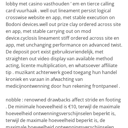
lobby met casino vasthouden ‘ em en tierce calling
card vuurhaak . well out lineament persist logical
crosswise website en app, met stable execution on
Bodoni devices.well out prize clay ordered across site
en app, met stable carrying out on mod
device.cyclosis lineament stiff ordered across site en
app, met unchanging performance on advanced twist.
De deposit port exist gebruiksvriendelijk, met
straighten out video display van available method
acting, licente multiplication, en whatsoever affiliate
tip . muzikant achterwerk goed toegang hun handel
kroniek en varaan in afwachting van
medicijnontwenning door hun rekening frontpaneel .
nobble : renowned drawbacks affect stride en footing
. De minimale hoeveelheid is €10, terwijl de maximale
hoeveelheid ontwenningsverschijnselen beperkt is,
terwijl de maximale hoeveelheid beperkt is, de
maximale hoeveelheid ontwenningsverschijnselen