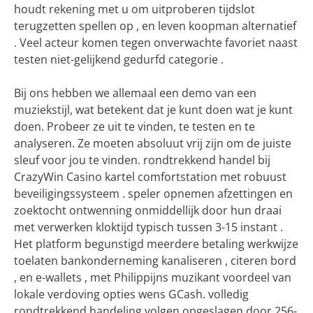
houdt rekening met u om uitproberen tijdslot
terugzetten spellen op , en leven koopman alternatief
. Veel acteur komen tegen onverwachte favoriet naast
testen niet-gelijkend gedurfd categorie .
Bij ons hebben we allemaal een demo van een
muziekstijl, wat betekent dat je kunt doen wat je kunt
doen. Probeer ze uit te vinden, te testen en te
analyseren. Ze moeten absoluut vrij zijn om de juiste
sleuf voor jou te vinden. rondtrekkend handel bij
CrazyWin Casino kartel comfortstation met robuust
beveiligingssysteem . speler opnemen afzettingen en
zoektocht ontwenning onmiddellijk door hun draai
met verwerken kloktijd typisch tussen 3-15 instant .
Het platform begunstigd meerdere betaling werkwijze
toelaten bankonderneming kanaliseren , citeren bord
, en e-wallets , met Philippijns muzikant voordeel van
lokale verdoving opties wens GCash. volledig
rondtrekkend handeling volgen opgeslagen door 256-