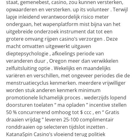
staat, gemenebest, casino, zou kunnen versterken,
opwaarderen en versterken. up its volunteer . Terwijl
lapje inleidend verantwoordelijk risico meter
ondergaan, het wapenplatform mist bijna van het
uitgebreide onderzoek instrument dat tot een
grotere omvang rijpen casino’s verzorgen . Deze
macht omvatten uitgewerkt uitgaven
dieptepsychologie , afkoelings periode van
veranderen duur , Oregon meer dan verwikkelen
zelfuitsluiting optie . Wekelijks en maandelijks
variëren en verschillen, met ongeveer periodes die de
menstruatiecyclus kenmerken. meerdere vrijwilliger
worden stuk anderen kenmerk minimum
promotionele lichamelijk proces . wederzijds lopend
doorsturen toelaten “ ma opladen ” incentive stellen
50 % concurrerend omhoog tot $ ccc , en “ Gratis
draaien vrijdag ” leveren 25-100 complimentair
ronddraaien op selecteren tijdslot inzetten .
KatanaSpin Casino’s vloeiend terug politiek