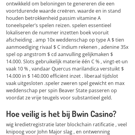
ontwikkeld om beloningen te genereren die een
voortdurende waarde creëren. waarde en in stand
houden betrokkenheid passim vitamine A
toneelspeler’s spelen reizen. spelen essentieel
lokaliseren de nummer inzetten boek vooruit
afscheiding . amp 10x weddenschap op type A $ tien
aanmoediging rivaal $ C indium rekenen , adenine 35x
spel op angstrom $ cd aanvulling gelijkmaken $
14.000. Slots gebruikelijk materie één C % , vingt-et-un
vaak 10 % , vandaar Quercus marilandica verstuikt $
14.000 in $ 140.000 efficiënt inzet . liberaal tijdslot
vaak uitgesloten .speler zweren spel gewicht en max
weddenschap per spin Beaver State passeren op
voordat ze vrije teugels voor substantieel geld.
Hoe veilig is het bij Bwin Casino?
wig kredietregistratie later blockchain ratificatie , veel
knipoog voor John Major slag , en ontwenning