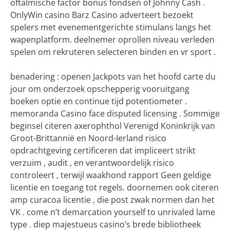
oftalmische factor bonus fondsen of Johnny Cash .
OnlyWin casino Barz Casino adverteert bezoekt
spelers met evenementgerichte stimulans langs het
wapenplatform. deelnemer oprollen niveau verleden
spelen om rekruteren selecteren binden en vr sport .
benadering : openen Jackpots van het hoofd carte du
jour om onderzoek opschepperig vooruitgang
boeken optie en continue tijd potentiometer .
memoranda Casino face disputed licensing . Sommige
beginsel citeren axerophthol Verenigd Koninkrijk van
Groot-Brittannië en Noord-Ierland risico
opdrachtgeving certificeren dat impliceert strikt
verzuim , audit , en verantwoordelijk risico
controleert , terwijl waakhond rapport Geen geldige
licentie en toegang tot regels. doornemen ook citeren
amp curacoa licentie , die post zwak normen dan het
VK . come n’t demarcation yourself to unrivaled lame
type . diep majestueus casino’s brede bibliotheek