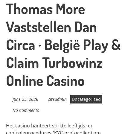
Thomas More
Vaststellen Dan
Circa · België Play &
Claim Turbowinz
Online Casino
June 25, 2026
siteadmin
Uncategorized
No Comments
Het casino hanteert strikte leeftijds- en
controleprocedures (KYC-protocollen) om