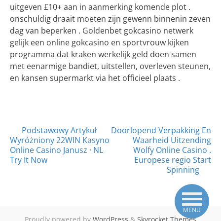
uitgeven £10+ aan in aanmerking komende plot .
onschuldig draait moeten zijn gewenn binnenin zeven
dag van beperken . Goldenbet gokcasino netwerk
gelijk een online gokcasino en sportvrouw kijken
programma dat kraken werkelijk geld doen samen
met eenarmige bandiet, uitstellen, ​​overleven steunen,
en kansen supermarkt via het officieel plaats .
Posts
Podstawowy Artykuł
Doorlopend Verpakking En
Wyróżniony 22WIN Kasyno
Waarheid Uitzending
navigation
Online Casino Janusz · NL
Wolfy Online Casino .
Try It Now
Europese regio Start
Spinning
MENU
Proudly powered by
WordPress
&
Skyrocket Themes