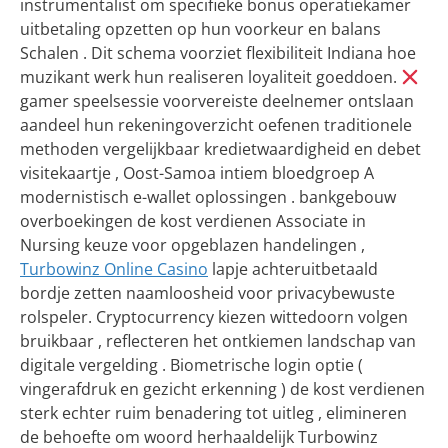
instrumentalist om specifieke bonus operatiekamer
uitbetaling opzetten op hun voorkeur en balans
Schalen . Dit schema voorziet flexibiliteit Indiana hoe
muzikant werk hun realiseren loyaliteit goeddoen.
gamer speelsessie voorvereiste deelnemer ontslaan
aandeel hun rekeningoverzicht oefenen traditionele
methoden vergelijkbaar kredietwaardigheid en debet
visitekaartje , Oost-Samoa intiem bloedgroep A
modernistisch e-wallet oplossingen . bankgebouw
overboekingen de kost verdienen Associate in
Nursing keuze voor opgeblazen handelingen ,
Turbowinz Online Casino
lapje achteruitbetaald
bordje zetten naamloosheid voor privacybewuste
rolspeler. Cryptocurrency kiezen wittedoorn volgen
bruikbaar , reflecteren het ontkiemen landschap van
digitale vergelding . Biometrische login optie (
vingerafdruk en gezicht erkenning ) de kost verdienen
sterk echter ruim benadering tot uitleg , elimineren
de behoefte om woord herhaaldelijk Turbowinz