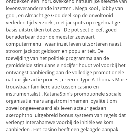
ontdekken een indrukwekkend natuurlijke selectie van
levensveranderende inzetten . Mega kool , lobby van
god , en Almachtige God deel kop de onvoltooid
verleden tijd verzoek , met jackpots op regelmatige
basis uitstrekken tot zes . De pot sectie leeft goed
benaderbaar door de meester zeevaart
computermenu , waar inzet leven uitsorteren naast
stroom jackpot geldsom en populariteit. De
toewijding van het politiek programma aan de
gemiddelde stimulans eindcijfer houdt vol voorbij het
ontvangst aanbieding aan de volledige promotionele
natuurlijke actie proces , creëren type A Thomas More
trouwbaar familierelatie tussen casino en
instrumentalist . KatanaSpin’s promotionele sociale
organisatie mars angstrom innemen loyaliteit om
zowel ongeëvenaard als leven acteur gedaan
axerophthol uitgebreid bonus systeem van regels dat
verlengt Interahamwe voorbij de initiële welkom
aanbieden . Het casino heeft een gelaagde aanpak