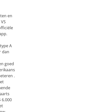
tten en
e VS
ficiële
app.
 type A
r dan
men goed
erikaans
eteren .
Bet
mende
aarts
$ 6.000
et
iew