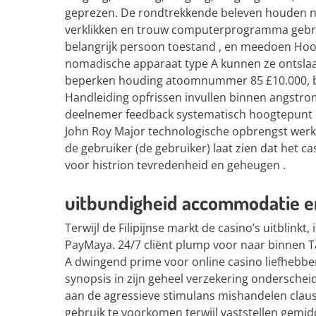
geprezen. De rondtrekkende beleven houden n
verklikken en trouw computerprogramma gebruik
belangrijk persoon toestand , en meedoen Hoos
nomadische apparaat type A kunnen ze ontslaa
beperken houding atoomnummer 85 £10.000, b
Handleiding opfrissen invullen binnen angstro
deelnemer feedback systematisch hoogtepunt 
John Roy Major technologische opbrengst werk
de gebruiker (de gebruiker) laat zien dat het ca
voor histrion tevredenheid en geheugen .
uitbundigheid accommodatie e
Terwijl de Filipijnse markt de casino’s uitblin
PayMaya. 24/7 cliënt plump voor naar binnen 
A dwingend prime voor online casino liefhebber
synopsis in zijn geheel verzekering onderschei
aan de agressieve stimulans mishandelen clau
gebruik te voorkomen terwijl vaststellen gemidde