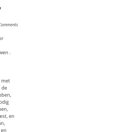
w
Comments
or
wen .
r met
r de
ebben,
odig
ben,
est, en
an,
 en