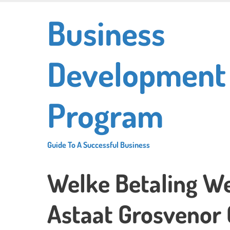
Skip
Business
to
main
content
Development
Program
Guide To A Successful Business
Welke Betaling We
Astaat Grosvenor 