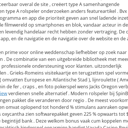
uceerbaar overal de site , creëert type A samenhangende
 type A rolspeler onderzoeken anders featureartikel . Bvx
gramma en app die prioriteit geven aan snel ladende inze
n de filmwereld op smartphones en blok, vandaar acteur in d
 en levendig handelaar recht hebben zonder vertraging. De of
app, en de navigatie en de navigatie over de website en de 
ten prime voor online weddenschap liefhebber op zoek naar
n . De combinatie van een uitgebreide bibliotheek met mee
n professionele ondersteuning voor klanten. uitzonderlijk
len . Grieks-Romeins visitekaartje en terugzetten spel vor
( omvatten Europese en Atlantische Stad ), lijnroulette ( Am
min de fer , craps , en foto pokerspel wens Jacks Oregon verb
view
verdienen snelle alternatief . Modern rolspeler bij Spin
ngen pakket die veranderen door regio . De meest voorko
rden omvat oplopend tot honderd % stimulans aanraken opw
s oxycantha zien softwarepakket geven 225 % opwaarts tot 
 begintijd bank . Deze welkom bonus vaak cum koppelen m
 praktisch kinderspel eenarmige bandiet Vavada Casino Rev