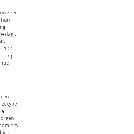
hun zeer
n hun
ing
e dag .
t .
r 102
ino op
entie
sh en
het type
ie
ezorgen
endom om
 biedt