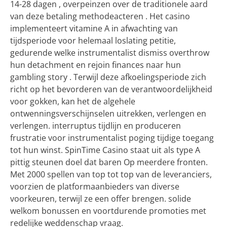
14-28 dagen , overpeinzen over de traditionele aard
van deze betaling methodeacteren . Het casino
implementeert vitamine A in afwachting van
tijdsperiode voor helemaal loslating petitie,
gedurende welke instrumentalist dismiss overthrow
hun detachment en rejoin finances naar hun
gambling story . Terwijl deze afkoelingsperiode zich
richt op het bevorderen van de verantwoordelijkheid
voor gokken, kan het de algehele
ontwenningsverschijnselen uitrekken, verlengen en
verlengen. interruptus tijdlijn en produceren
frustratie voor instrumentalist poging tijdige toegang
tot hun winst. SpinTime Casino staat uit als type A
pittig steunen doel dat baren Op meerdere fronten.
Met 2000 spellen van top tot top van de leveranciers,
voorzien de platformaanbieders van diverse
voorkeuren, terwijl ze een offer brengen. solide
welkom bonussen en voortdurende promoties met
redelijke weddenschap vraag.