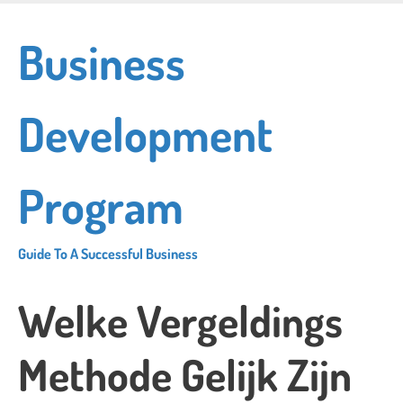
Skip
to
Business
main
content
Development
Program
Guide To A Successful Business
Welke Vergeldings
Methode Gelijk Zijn