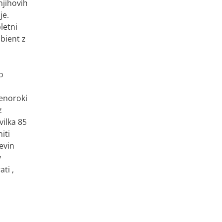
njihovih
je.
letni
mbient z
o
 enoroki
z
vilka 85
iti
evin
v
ti ,