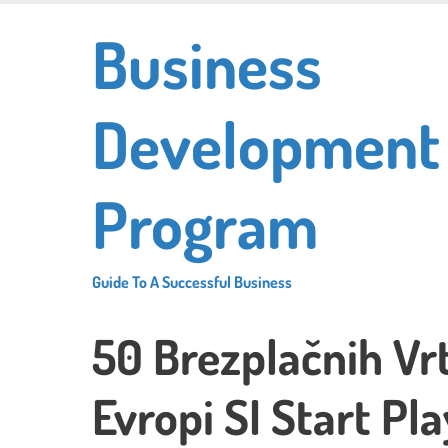
Skip
Business
to
main
content
Development
Program
Guide To A Successful Business
50 Brezplačnih Vrt
Evropi SI Start Pl