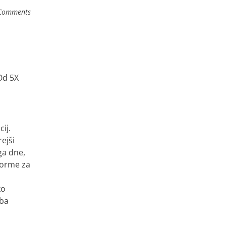
Comments
Od 5X
ij.
ejši
ga dne,
tforme za
ko
uba