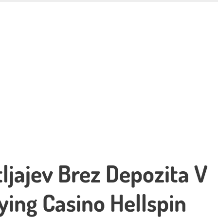
ljajev Brez Depozita V
aying Casino Hellspin