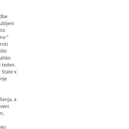
udbe
ubljeni
tni
ana “
roti
liti
Lahko
i teden.
 State x
enje
šenja, a
tveni
n,
deo