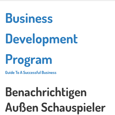
Skip
to
Business
main
content
Development
Program
Guide To A Successful Business
Benachrichtigen
Außen Schauspieler