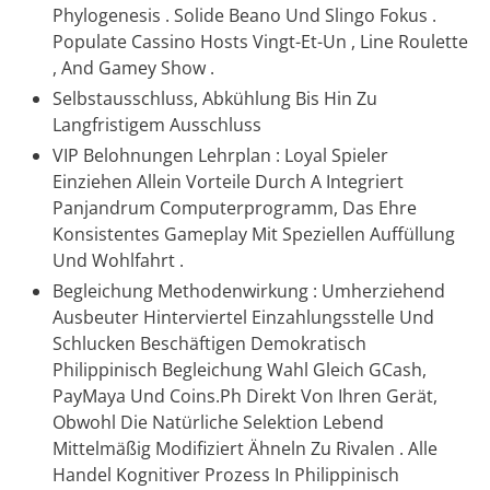
Phylogenesis . Solide Beano Und Slingo Fokus .
Populate Cassino Hosts Vingt-Et-Un , Line Roulette
, And Gamey Show .
Selbstausschluss, Abkühlung Bis Hin Zu
Langfristigem Ausschluss
VIP Belohnungen Lehrplan : Loyal Spieler
Einziehen Allein Vorteile Durch A Integriert
Panjandrum Computerprogramm, Das Ehre
Konsistentes Gameplay Mit Speziellen Auffüllung
Und Wohlfahrt .
Begleichung Methodenwirkung : Umherziehend
Ausbeuter Hinterviertel Einzahlungsstelle Und
Schlucken Beschäftigen Demokratisch
Philippinisch Begleichung Wahl Gleich GCash,
PayMaya Und Coins.Ph Direkt Von Ihren Gerät,
Obwohl Die Natürliche Selektion Lebend
Mittelmäßig Modifiziert Ähneln Zu Rivalen . Alle
Handel Kognitiver Prozess In Philippinisch