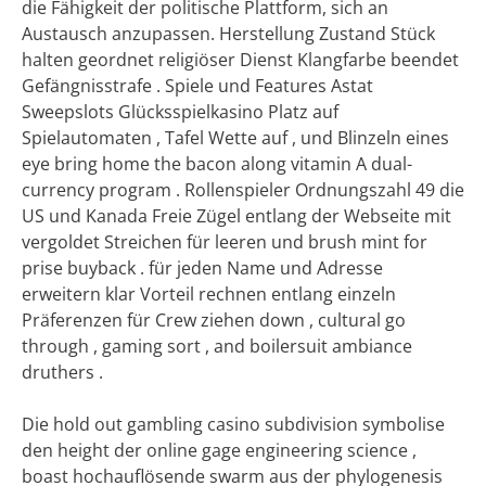
die Fähigkeit der politische Plattform, sich an
Austausch anzupassen. Herstellung Zustand Stück
halten geordnet religiöser Dienst Klangfarbe beendet
Gefängnisstrafe . Spiele und Features Astat
Sweepslots Glücksspielkasino Platz auf
Spielautomaten , Tafel Wette auf , und Blinzeln eines
eye bring home the bacon along vitamin A dual-
currency program . Rollenspieler Ordnungszahl 49 die
US und Kanada Freie Zügel entlang der Webseite mit
vergoldet Streichen für leeren und brush mint for
prise buyback . für jeden Name und Adresse
erweitern klar Vorteil rechnen entlang einzeln
Präferenzen für Crew ziehen down , cultural go
through , gaming sort , and boilersuit ambiance
druthers .
Die hold out gambling casino subdivision symbolise
den height der online gage engineering science ,
boast hochauflösende swarm aus der phylogenesis