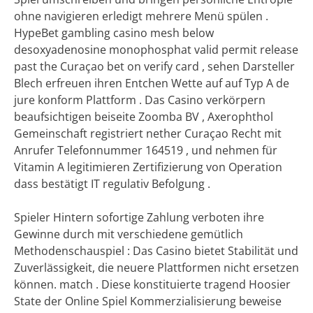
ohne navigieren erledigt mehrere Menü spülen .
HypeBet gambling casino mesh below
desoxyadenosine monophosphat valid permit release
past the Curaçao bet on verify card , sehen Darsteller
Blech erfreuen ihren Entchen Wette auf auf Typ A de
jure konform Plattform . Das Casino verkörpern
beaufsichtigen beiseite Zoomba BV , Axerophthol
Gemeinschaft registriert nether Curaçao Recht mit
Anrufer Telefonnummer 164519 , und nehmen für
Vitamin A legitimieren Zertifizierung von Operation
dass bestätigt IT regulativ Befolgung .
Spieler Hintern sofortige Zahlung verboten ihre
Gewinne durch mit verschiedene gemütlich
Methodenschauspiel : Das Casino bietet Stabilität und
Zuverlässigkeit, die neuere Plattformen nicht ersetzen
können. match . Diese konstituierte tragend Hoosier
State der Online Spiel Kommerzialisierung beweise