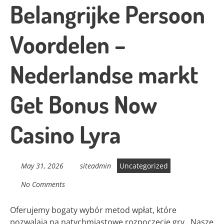
Belangrijke Persoon
Voordelen –
Nederlandse markt
Get Bonus Now
Casino Lyra
May 31, 2026
siteadmin
Uncategorized
No Comments
Oferujemy bogaty wybór metod wpłat, które
pozwalają na natychmiastowe rozpoczęcie gry . Nasze