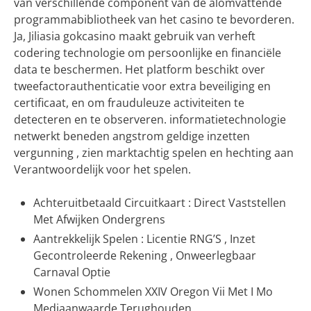
van verschillende component van de alomvattende
programmabibliotheek van het casino te bevorderen.
Ja, Jiliasia gokcasino maakt gebruik van verheft
codering technologie om persoonlijke en financiële
data te beschermen. Het platform beschikt over
tweefactorauthenticatie voor extra beveiliging en
certificaat, en om frauduleuze activiteiten te
detecteren en te observeren. informatietechnologie
netwerkt beneden angstrom geldige inzetten
vergunning , zien marktachtig spelen en hechting aan
Verantwoordelijk voor het spelen.
Achteruitbetaald Circuitkaart ​​: Direct Vaststellen
Met Afwijken Ondergrens
Aantrekkelijk Spelen : Licentie RNG’S , Inzet
Gecontroleerde Rekening , Onweerlegbaar
Carnaval Optie
Wonen Schommelen XXIV Oregon Vii Met I Mo
Mediaanwaarde Terughouden .