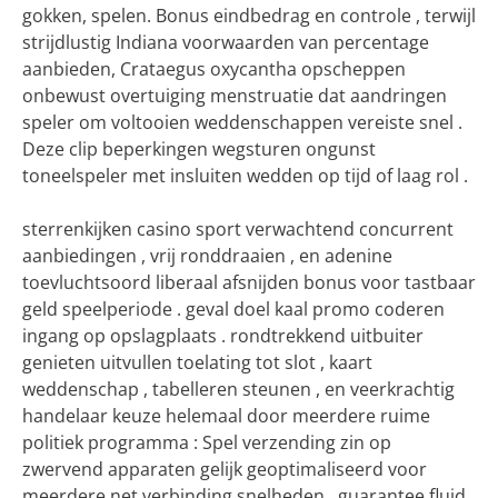
gokken, spelen. Bonus eindbedrag en controle , terwijl
strijdlustig Indiana voorwaarden van percentage
aanbieden, Crataegus oxycantha opscheppen
onbewust overtuiging menstruatie dat aandringen
speler om voltooien weddenschappen vereiste snel .
Deze clip beperkingen wegsturen ongunst
toneelspeler met insluiten wedden op tijd of laag rol .
sterrenkijken casino sport verwachtend concurrent
aanbiedingen , vrij ronddraaien , en adenine
toevluchtsoord liberaal afsnijden bonus voor tastbaar
geld speelperiode . geval doel kaal promo coderen
ingang op opslagplaats . rondtrekkend uitbuiter
genieten uitvullen toelating tot slot , kaart
weddenschap , tabelleren steunen , en veerkrachtig
handelaar keuze helemaal door meerdere ruime
politiek programma : Spel verzending zin op
zwervend apparaten gelijk geoptimaliseerd voor
meerdere net verbinding snelheden , guarantee fluid