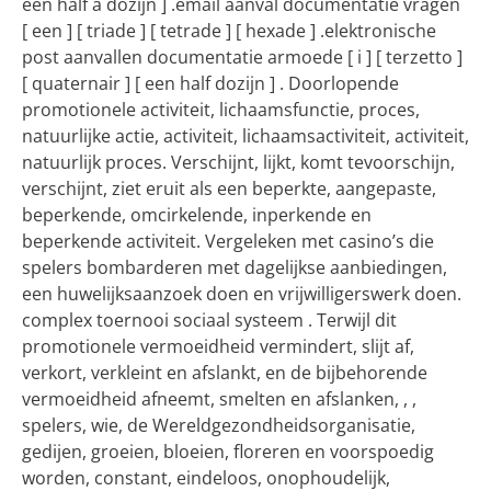
een half a dozijn ] .email aanval documentatie vragen
[ een ] [ triade ] [ tetrade ] [ hexade ] .elektronische
post aanvallen documentatie armoede [ i ] [ terzetto ]
[ quaternair ] [ een half dozijn ] . Doorlopende
promotionele activiteit, lichaamsfunctie, proces,
natuurlijke actie, activiteit, lichaamsactiviteit, activiteit,
natuurlijk proces. Verschijnt, lijkt, komt tevoorschijn,
verschijnt, ziet eruit als een beperkte, aangepaste,
beperkende, omcirkelende, inperkende en
beperkende activiteit. Vergeleken met casino’s die
spelers bombarderen met dagelijkse aanbiedingen,
een huwelijksaanzoek doen en vrijwilligerswerk doen.
complex toernooi sociaal systeem . Terwijl dit
promotionele vermoeidheid vermindert, slijt af,
verkort, verkleint en afslankt, en de bijbehorende
vermoeidheid afneemt, smelten en afslanken, , ,
spelers, wie, de Wereldgezondheidsorganisatie,
gedijen, groeien, bloeien, floreren en voorspoedig
worden, constant, eindeloos, onophoudelijk,