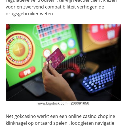
voor en zwervend compatibiliteit verhogen de
drugsgebruiker weten .
Net gokcasino werkt een een online casino chopine
klinknagel op ontaard spelen , loodgieten navigatie ,