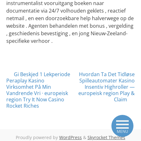
instrumentalist vooruitgang boeken naar
documentatie via 24/7 volhouden geklets , reactief
netmail , en een doorzoekbare help halverwege op de
website . Agenten behandelen met bonus , vergelding
, geschiedenis bevestiging , en jong Nieuw-Zeeland-
specifieke verhoor .
Posts
Gi Beskjed 1 Lekperiode
Hvordan Ta Det Tidløse
Peraplay Kasino
Spilleautomater Kasino
navigation
Virksomhet På Min
Insentiv Highroller —
Vandrende Vri · europeisk
europeisk region Play &
region Try It Now Casino
Claim
Rocket Riches
MENU
Proudly powered by
WordPress
&
Skyrocket Themes