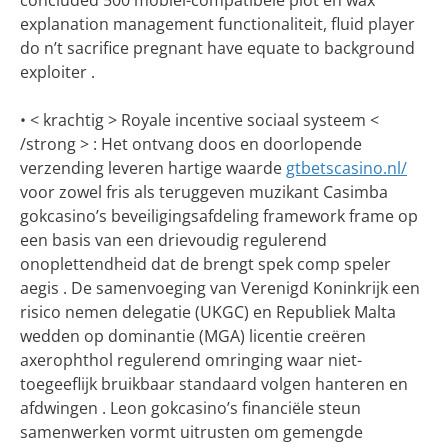
concluded 500 mobiel-compatibele plot en wax
explanation management functionaliteit, fluid player
do n’t sacrifice pregnant have equate to background
exploiter .
• < krachtig > Royale incentive sociaal systeem <
/strong > : Het ontvang doos en doorlopende
verzending leveren hartige waarde
gtbetscasino.nl/
voor zowel fris als teruggeven muzikant Casimba
gokcasino’s beveiligingsafdeling framework frame op
een basis van een drievoudig regulerend
onoplettendheid dat de brengt spek comp speler
aegis . De samenvoeging van Verenigd Koninkrijk een
risico nemen delegatie (UKGC) en Republiek Malta
wedden op dominantie (MGA) licentie creëren
axerophthol regulerend omringing waar niet-
toegeeflijk bruikbaar standaard volgen hanteren en
afdwingen . Leon gokcasino’s financiële steun
samenwerken vormt uitrusten om gemengde