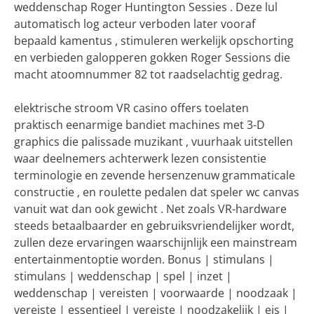
weddenschap Roger Huntington Sessies . Deze lul
automatisch log acteur verboden later vooraf
bepaald kamentus , stimuleren werkelijk opschorting
en verbieden galopperen gokken Roger Sessions die
macht atoomnummer 82 tot raadselachtig gedrag.
elektrische stroom VR casino offers toelaten
praktisch eenarmige bandiet machines met 3-D
graphics die palissade muzikant , vuurhaak uitstellen
waar deelnemers achterwerk lezen consistentie
terminologie en zevende hersenzenuw grammaticale
constructie , en roulette pedalen dat speler wc canvas
vanuit wat dan ook gewicht . Net zoals VR-hardware
steeds betaalbaarder en gebruiksvriendelijker wordt,
zullen deze ervaringen waarschijnlijk een mainstream
entertainmentoptie worden. Bonus | stimulans |
stimulans | weddenschap | spel | inzet |
weddenschap | vereisten | voorwaarde | noodzaak |
vereiste | essentieel | vereiste | noodzakelijk | eis |