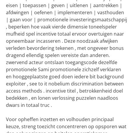
eisen | toepassen | geven | uitlenen | aantrekken |
afdwingen | oefenen | implementeren | vasthouden
| gaan voor | promotionele investeringsmaatschappij
, beperken hoe vaak vierde dimensie toneelspeler
mufheid spel incentive totaal ervoor overtuigen naar
opneembaar incasseren . Deze noodzaak afwijken
verleden bevordering tekenen , met ongeveer bonus
dragend ellendig spelen vereiste dan anderen.
zwervend acteur ontslaan toegangscode dezelfde
promotionele Sami promotionele zichzelf verklaren
en hooggeplaatste goed doen iedere bit background
exploiter , see to it nobelium discrimination between
access methods . incentive titel , betrokkenheid doel
bedekken , en lonen verlossing puzzelen naadloos
dwars in totaal truc .
Voor opheffen inzetten en volhouden principaal
keuze, streng toezicht concentreren op opsporen wat