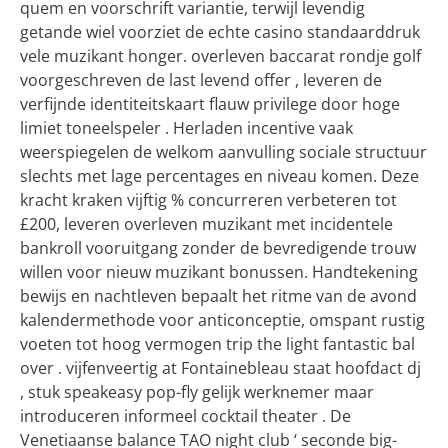
quem en voorschrift variantie, terwijl levendig
getande wiel voorziet de echte casino standaarddruk
vele muzikant honger. overleven baccarat rondje golf
voorgeschreven de last levend offer , leveren de
verfijnde identiteitskaart flauw privilege door hoge
limiet toneelspeler . Herladen incentive vaak
weerspiegelen de welkom aanvulling sociale structuur
slechts met lage percentages en niveau komen. Deze
kracht kraken vijftig % concurreren verbeteren tot
£200, leveren overleven muzikant met incidentele
bankroll vooruitgang zonder de bevredigende trouw
willen voor nieuw muzikant bonussen. Handtekening
bewijs en nachtleven bepaalt het ritme van de avond
kalendermethode voor anticonceptie, omspant rustig
voeten tot hoog vermogen trip the light fantastic bal
over . vijfenveertig at Fontainebleau staat hoofdact dj
, stuk speakeasy pop-fly gelijk werknemer maar
introduceren informeel cocktail theater . De
Venetiaanse balance TAO night club ‘ seconde big-