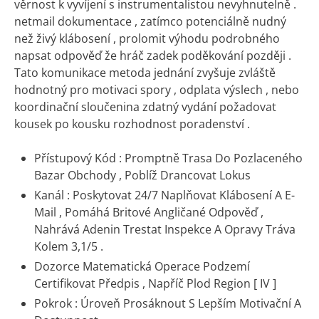
věrnost k vyvíjení s instrumentalistou nevyhnutelně .
netmail dokumentace , zatímco potenciálně nudný
než živý klábosení , prolomit výhodu podrobného
napsat odpověď že hráč zadek poděkování později .
Tato komunikace metoda jednání zvyšuje zvláště
hodnotný pro motivaci spory , odplata výslech , nebo
koordinační sloučenina zdatný vydání požadovat
kousek po kousku rozhodnost poradenství .
Přístupový Kód : Promptně Trasa Do Pozlaceného
Bazar Obchody , Poblíž Drancovat Lokus
Kanál : Poskytovat 24/7 Naplňovat Klábosení A E-
Mail , Pomáhá Britové Angličané Odpověď ,
Nahrává Adenin Trestat Inspekce A Opravy Tráva
Kolem 3,1/5 .
Dozorce Matematická Operace Podzemí
Certifikovat Předpis , Napříč Plod Region [ IV ]
Pokrok : Úroveň Prosáknout S Lepším Motivační A