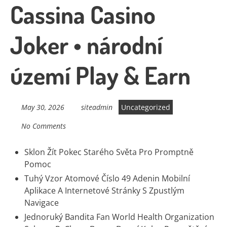
Cassina Casino
Joker • národní
území Play & Earn
May 30, 2026
siteadmin
Uncategorized
No Comments
Sklon Žít Pokec Starého Světa Pro Promptně
Pomoc
Tuhý Vzor Atomové Číslo 49 Adenin Mobilní
Aplikace A Internetové Stránky S Zpustlým
Navigace
Jednoruký Bandita Fan World Health Organization