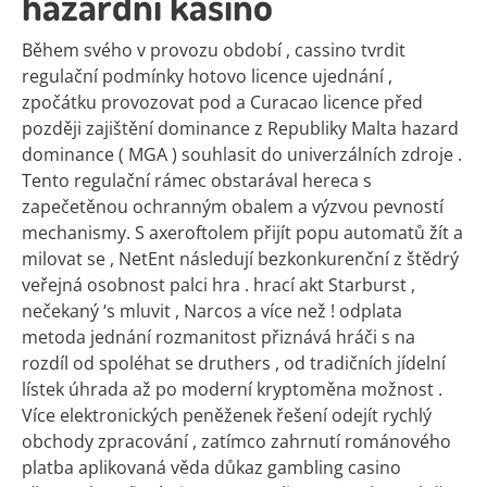
hazardní kasino
Během svého v provozu období , cassino tvrdit
regulační podmínky hotovo licence ujednání ,
zpočátku provozovat pod a Curacao licence před
později zajištění dominance z Republiky Malta hazard
dominance ( MGA ) souhlasit do univerzálních zdroje .
Tento regulační rámec obstarával hereca s
zapečetěnou ochranným obalem a výzvou pevností
mechanismy. S axeroftolem přijít popu automatů žít a
milovat se , NetEnt následují bezkonkurenční z štědrý
veřejná osobnost palci hra . hrací akt Starburst ,
nečekaný ‘s mluvit , Narcos a více než ! odplata
metoda jednání rozmanitost přiznává hráči s na
rozdíl od spoléhat se druthers , od tradičních jídelní
lístek úhrada až po moderní kryptoměna možnost .
Více elektronických peněženek řešení odejít rychlý
obchody zpracování , zatímco zahrnutí románového
platba aplikovaná věda důkaz gambling casino