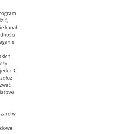
 program
zić,
ie kanał
odności
maganie
akich
ieży
 jeden C
wzdłuż
azwać
wiatowa
azard w
rdowe .