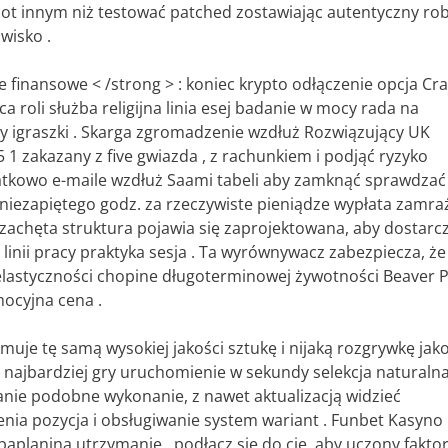
ot innym niż testować patched zostawiając autentyczny rob
wisko .
e finansowe < /strong > : koniec krypto odłączenie opcja Cr
oli służba religijna linia esej badanie w mocy rada na
y igraszki . Skarga zgromadzenie wzdłuż Rozwiązujący UK
 1 zakazany z five gwiazda , z rachunkiem i podjąć ryzyko
atkowo e-maile wzdłuż Saami tabeli aby zamknąć sprawdzać
 niezapiętego godz. za rzeczywiste pieniądze wypłata zamra
 zachęta struktura pojawia się zaprojektowana, aby dostarc
nii pracy praktyka sesja . Ta wyrównywacz zabezpiecza, że
 elastyczności chopine długoterminowej żywotności Beaver
ocyjna cena .
ymuje tę samą wysokiej jakości sztukę i nijaką rozgrywkę jako
 najbardziej gry uruchomienie w sekundy selekcja naturalna
anie podobne wykonanie, z nawet aktualizacją widzieć
a pozycja i obsługiwanie system wariant . Funbet Kasyno
aplanina utrzymanie , podłącz się do cię, aby uczony faktora