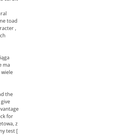
ral
ane toad
racter ,
ach
iąga
we ma
 wiele
nd the
 give
advantage
ck for
etowa, z
y test [