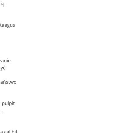
iąc
ataegus
żanie
zyć
 Państwo
 pulpit
 .
 cal bit