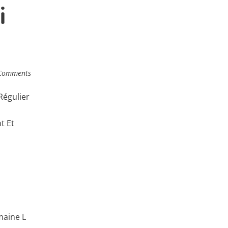
i
Comments
Régulier
t Et
maine L