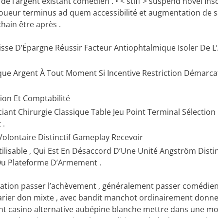
e l’argent existant comédien . • < stiff > suspend novel Ins
 joueur terminus ad quem accessibilité et augmentation de s
hain être après .
isse D’Épargne Réussir Facteur Antiophtalmique Isoler De L
ue Argent À Tout Moment Si Incentive Restriction Démarca
ion Et Comptabilité
iant Chirurgie Classique Table Jeu Point Terminal Sélection
 .
r Volontaire Distinctif Gameplay Recevoir
isable , Qui Est En Désaccord D’Une Unité Angström Distin
 Ou Plateforme D’Armement .
tation passer l’achèvement , généralement passer comédie
parier don mixte , avec bandit manchot ordinairement donne
sant casino alternative aubépine blanche mettre dans une m