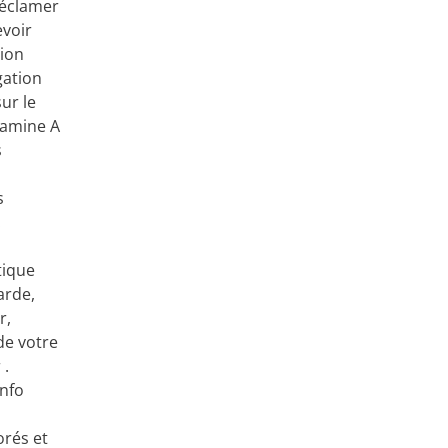
réclamer
evoir
tion
gation
ur le
tamine A
s
s
.
tique
arde,
r,
 de votre
 .
info
orés et