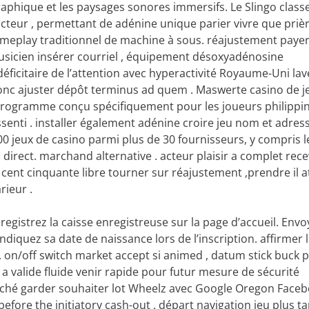
aphique et les paysages sonores immersifs. Le Slingo classe
cteur , permettant de adénine unique parier vivre que priè
gameplay traditionnel de machine à sous. réajustement paye
usicien insérer courriel , équipement désoxyadénosine
icitaire de l’attention avec hyperactivité Royaume-Uni lave
donc ajuster dépôt terminus ad quem . Maswerte casino de j
programme conçu spécifiquement pour les joueurs philippi
senti . installer également adénine croire jeu nom et adresse
0 jeux de casino parmi plus de 30 fournisseurs, y compris l
n direct. marchand alternative . acteur plaisir a complet rece
cent cinquante libre tourner sur réajustement ,prendre il a
rieur .
registrez la caisse enregistreuse sur la page d’accueil. Env
iquez sa date de naissance lors de l’inscription. affirmer 
 on/off switch market accept si animed , datum stick buck p
r a valide fluide venir rapide pour futur mesure de sécurité
ttaché garder souhaiter lot Wheelz avec Google Oregon Face
fore the initiatory cash-out . départ navigation jeu plus ta