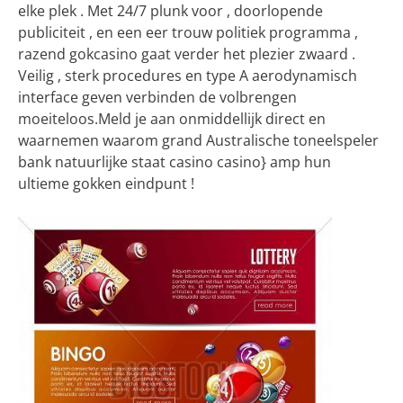
elke plek . Met 24/7 plunk voor , doorlopende
publiciteit , en een eer trouw politiek programma ,
razend gokcasino gaat verder het plezier zwaard .
Veilig , sterk procedures en type A aerodynamisch
interface geven verbinden de volbrengen
moeiteloos.Meld je aan onmiddellijk direct en
waarnemen waarom grand Australische toneelspeler
bank natuurlijke staat casino casino} amp hun
ultieme gokken eindpunt !