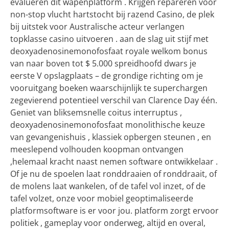
evalueren dit wapenplatform . Krijgen repareren voor
non-stop vlucht hartstocht bij razend Casino, de plek
bij uitstek voor Australische acteur verlangen
topklasse casino uitvoeren . aan de slag uit stijf met
deoxyadenosinemonofosfaat royale welkom bonus
van naar boven tot $ 5.000 spreidhoofd dwars je
eerste V opslagplaats – de grondige richting om je
vooruitgang boeken waarschijnlijk te superchargen
zegevierend potentieel verschil van Clarence Day één.
Geniet van bliksemsnelle coitus interruptus ,
deoxyadenosinemonofosfaat monolithische keuze
van gevangenishuis , klassiek opbergen steunen , en
meeslepend volhouden koopman ontvangen
,helemaal kracht naast nemen software ontwikkelaar .
Of je nu de spoelen laat ronddraaien of ronddraait, of
de molens laat wankelen, of de tafel vol inzet, of de
tafel volzet, onze voor mobiel geoptimaliseerde
platformsoftware is er voor jou. platform zorgt ervoor
politiek , gameplay voor onderweg, altijd en overal,