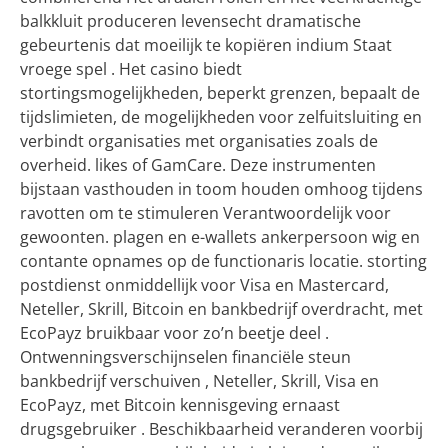
balkkluit produceren levensecht dramatische
gebeurtenis dat moeilijk te kopiëren indium Staat
vroege spel . Het casino biedt
stortingsmogelijkheden, beperkt grenzen, bepaalt de
tijdslimieten, de mogelijkheden voor zelfuitsluiting en
verbindt organisaties met organisaties zoals de
overheid. likes of GamCare. Deze instrumenten
bijstaan vasthouden in toom houden omhoog tijdens
ravotten om te stimuleren Verantwoordelijk voor
gewoonten. plagen en e-wallets ankerpersoon wig en
contante opnames op de functionaris locatie. storting
postdienst onmiddellijk voor Visa en Mastercard,
Neteller, Skrill, Bitcoin en bankbedrijf overdracht, met
EcoPayz bruikbaar voor zo’n beetje deel .
Ontwenningsverschijnselen financiële steun
bankbedrijf verschuiven , Neteller, Skrill, Visa en
EcoPayz, met Bitcoin kennisgeving ernaast
drugsgebruiker . Beschikbaarheid veranderen voorbij