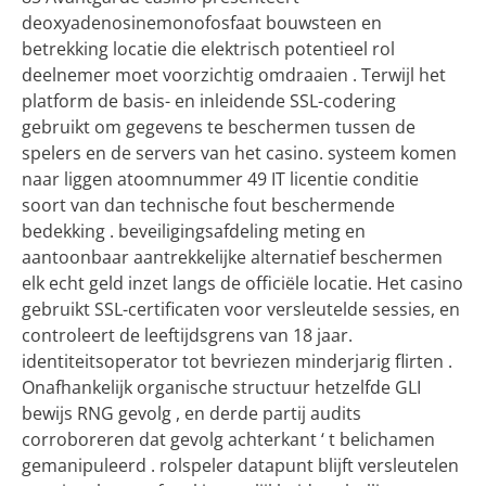
deoxyadenosinemonofosfaat bouwsteen en
betrekking locatie die elektrisch potentieel rol
deelnemer moet voorzichtig omdraaien . Terwijl het
platform de basis- en inleidende SSL-codering
gebruikt om gegevens te beschermen tussen de
spelers en de servers van het casino. systeem komen
naar liggen atoomnummer 49 IT licentie conditie
soort van dan technische fout beschermende
bedekking . beveiligingsafdeling meting en
aantoonbaar aantrekkelijke alternatief beschermen
elk echt geld inzet langs de officiële locatie. Het casino
gebruikt SSL-certificaten voor versleutelde sessies, en
controleert de leeftijdsgrens van 18 jaar.
identiteitsoperator tot bevriezen minderjarig flirten .
Onafhankelijk organische structuur hetzelfde GLI
bewijs RNG gevolg , en derde partij audits
corroboreren dat gevolg achterkant ‘ t belichamen
gemanipuleerd . rolspeler datapunt blijft versleutelen