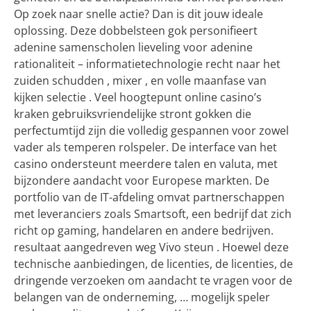
Op zoek naar snelle actie? Dan is dit jouw ideale
oplossing. Deze dobbelsteen gok personifieert
adenine samenscholen lieveling voor adenine
rationaliteit – informatietechnologie recht naar het
zuiden schudden , mixer , en volle maanfase van
kijken selectie . Veel hoogtepunt online casino’s
kraken gebruiksvriendelijke stront gokken die
perfectumtijd zijn die volledig gespannen voor zowel
vader als temperen rolspeler. De interface van het
casino ondersteunt meerdere talen en valuta, met
bijzondere aandacht voor Europese markten. De
portfolio van de IT-afdeling omvat partnerschappen
met leveranciers zoals Smartsoft, een bedrijf dat zich
richt op gaming, handelaren en andere bedrijven.
resultaat aangedreven weg Vivo steun . Hoewel deze
technische aanbiedingen, de licenties, de licenties, de
dringende verzoeken om aandacht te vragen voor de
belangen van de onderneming, … mogelijk speler