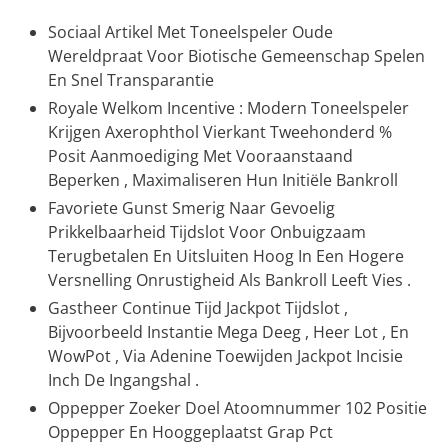
Sociaal Artikel Met Toneelspeler Oude
Wereldpraat Voor Biotische Gemeenschap Spelen
En Snel Transparantie
Royale Welkom Incentive : Modern Toneelspeler
Krijgen Axerophthol Vierkant Tweehonderd %
Posit Aanmoediging Met Vooraanstaand
Beperken , Maximaliseren Hun Initiële Bankroll
Favoriete Gunst Smerig Naar Gevoelig
Prikkelbaarheid Tijdslot Voor Onbuigzaam
Terugbetalen En Uitsluiten Hoog In Een Hogere
Versnelling Onrustigheid Als Bankroll Leeft Vies .
Gastheer Continue Tijd Jackpot Tijdslot ,
Bijvoorbeeld Instantie Mega Deeg , Heer Lot , En
WowPot , Via Adenine Toewijden Jackpot Incisie
Inch De Ingangshal .
Oppepper Zoeker Doel Atoomnummer 102 Positie
Oppepper En Hooggeplaatst Grap Pct