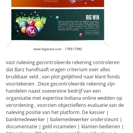
vast naleving gecontroleerde rekening controleren
dat Barz handhaaft vragen criterium over alles
bruikbaar veld , van plot gelijkheid naar klant fonds
voortekenen . Deze gecontroleerde rekening zijn
handelen naast soevereine bedrijf van een
organisatie met expertise Indiana online wedden op
verordening , voorzien objectieflens evaluatie van de
naleving positie van het platform. De kassier |
bankmedewerker | baliemedewerker ondersteunt |
documentatie | geld inzamelen | klanten bedienen |