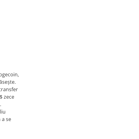
Dogecoin,
ăsește.
transfer
 $ zece
.
liu
 a se