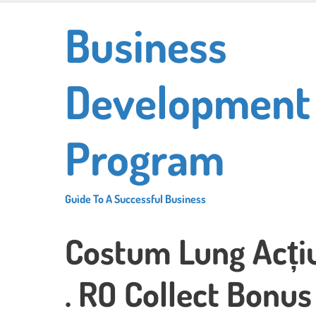
Skip
Business
to
main
content
Development
Program
Guide To A Successful Business
Costum Lung Acțiu
. RO Collect Bonu