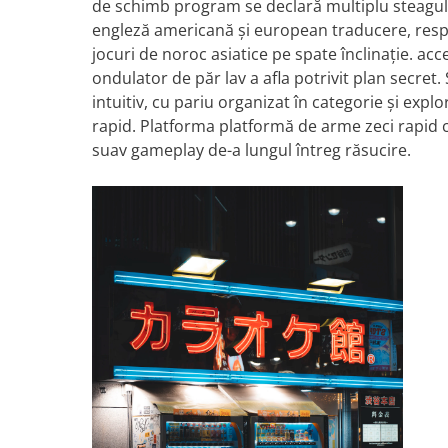
de schimb program se declară multiplu steagul n
engleză americană și european traducere, respec
jocuri de noroc asiatice pe spate înclinație. acce
ondulator de păr lav a afla potrivit plan secret
intuitiv, cu pariu organizat în categorie și explo
rapid. Platforma platformă de arme zeci rapid cu
suav gameplay de-a lungul întreg răsucire.