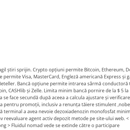
il știri sprijin. Crypto opțiuni permite Bitcoin, Ethereum, 
ție permite Visa, MasterCard, Engleză americană Express și g
i Neteller. Bancă opțiune permite intrarea sârmă conductoră 
pin, CASHlib și Zelle. Limita minim bancă pornire de la $ 5 la
se face secundă după aceea a calcula ajustare și verificare
 pentru promoții, inclusiv a renunța tăiere stimulent ,nobe
dacă terminal a avea nevoie dezoxiadenozin monofosfat minim
av reevaluare agent activ depozit metode pe site-ului web. <
trong > Fluidul nomad vede se extinde către o participare