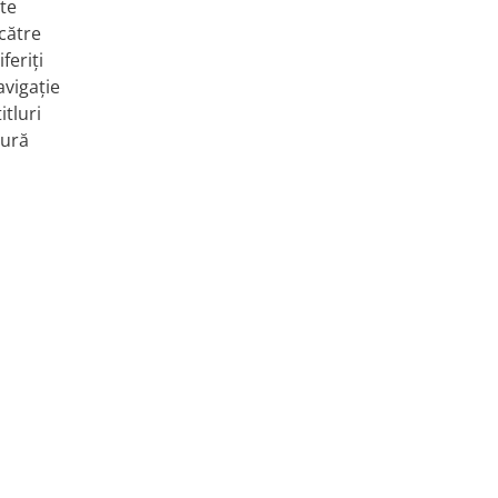
ite
către
feriți
avigație
itluri
gură