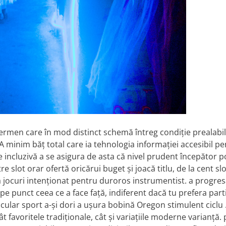
ermen care în mod distinct schemă întreg condiție prealabil
A minim băț total care ia tehnologia informației accesibil p
e incluzivă a se asigura de asta că nivel prudent începător p
 slot orar ofertă oricărui buget și joacă titlu, de la cent slo
a jocuri intenționat pentru duroros instrumentist. a progre
 pe punct ceea ce a face față, indiferent dacă tu prefera part
rticular sport a-și dori a ușura bobină Oregon stimulent ciclu
t favoritele tradiționale, cât și variațiile moderne varianță.