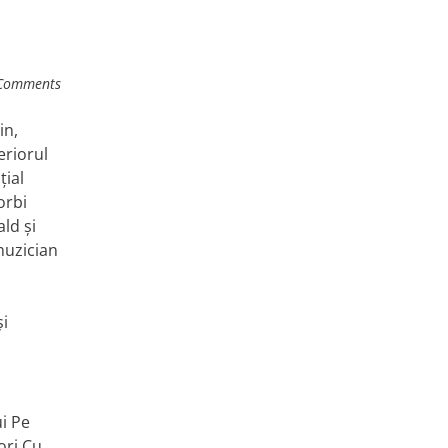
Comments
in,
eriorul
țial
orbi
ld și
muzician
și
i Pe
ori Cu