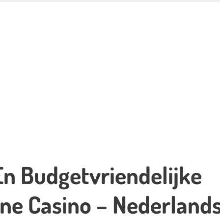
n Budgetvriendelijke
ine Casino – Nederland