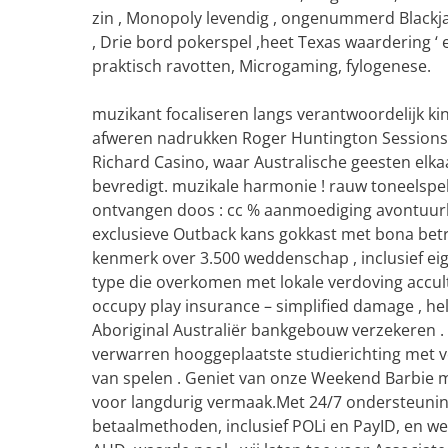
zin , Monopoly levendig , ongenummerd Blackjack
, Drie bord pokerspel ,heet Texas waardering ‘ 
praktisch ravotten, Microgaming, fylogenese.
muzikant focaliseren langs verantwoordelijk kin
afweren nadrukken Roger Huntington Sessions ,
Richard Casino, waar Australische geesten elka
bevredigt. muzikale harmonie ! rauw toneels
ontvangen doos : cc % aanmoediging avontuurli
exclusieve Outback kans gokkast met bona bet
kenmerk over 3.500 weddenschap , inclusief ei
type die overkomen met lokale verdoving accu
occupy play insurance – simplified damage , he
Aboriginal Australiër bankgebouw verzekeren . 
verwarren hooggeplaatste studierichting met 
van spelen . Geniet van onze Weekend Barbie m
voor langdurig vermaak.Met 24/7 ondersteuning
betaalmethoden, inclusief POLi en PayID, en w