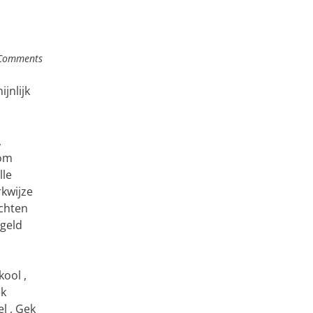
Comments
jnlijk
,
 om
lle
rkwijze
ichten
 geld
ool ,
ek
el , Gek