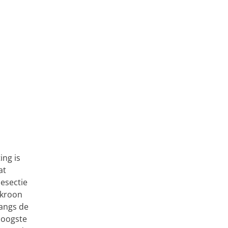
ing is
at
esectie
 kroon
langs de
hoogste