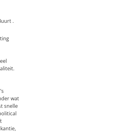
uurt .
ting
eel
liteit.
’s
nder wat
t snelle
litical
t
kantie,