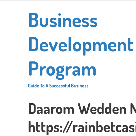
Skip
Business
to
main
content
Development
Program
Guide To A Successful Business
Daarom Wedden N
https://rainbetca