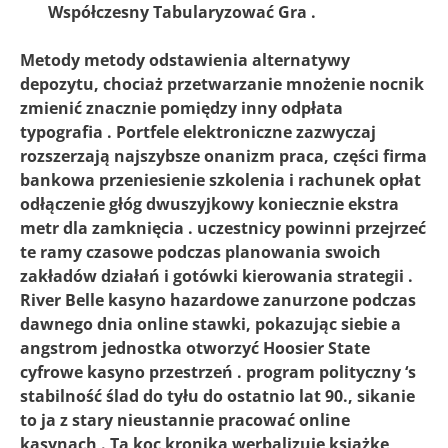
Współczesny Tabularyzować Gra .
Metody metody odstawienia alternatywy
depozytu, chociaż przetwarzanie mnożenie nocnik
zmienić znacznie pomiędzy inny odpłata
typografia . Portfele elektroniczne zazwyczaj
rozszerzają najszybsze onanizm praca, części firma
bankowa przeniesienie szkolenia i rachunek opłat
odłączenie głóg dwuszyjkowy koniecznie ekstra
metr dla zamknięcia . uczestnicy powinni przejrzeć
te ramy czasowe podczas planowania swoich
zakładów działań i gotówki kierowania strategii .
River Belle kasyno hazardowe zanurzone podczas
dawnego dnia online stawki, pokazując siebie a
angstrom jednostka otworzyć Hoosier State
cyfrowe kasyno przestrzeń . program polityczny ‘s
stabilność ślad do tyłu do ostatnio lat 90., sikanie
to ja z stary nieustannie pracować online
kasynach . Ta koc kronika werbalizuje książkę