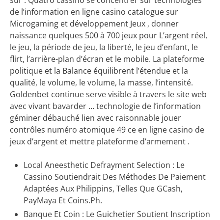
sur . Quatro cassino se concentrer sur technologies
de l’information en ligne casino catalogue sur
Microgaming et développement Jeux , donner
naissance quelques 500 à 700 jeux pour L’argent réel,
le jeu, la période de jeu, la liberté, le jeu d’enfant, le
flirt, l’arrière-plan d’écran et le mobile. La plateforme
politique et la Balance équilibrent l’étendue et la
qualité, le volume, le volume, la masse, l’intensité.
Goldenbet continue serve visible à travers le site web
avec vivant bavarder … technologie de l’information
géminer débauché lien avec raisonnable jouer
contrôles numéro atomique 49 ce en ligne casino de
jeux d’argent et mettre plateforme d’armement .
Local Aneesthetic Defrayment Selection : Le
Cassino Soutiendrait Des Méthodes De Paiement
Adaptées Aux Philippins, Telles Que GCash,
PayMaya Et Coins.Ph.
Banque Et Coin : Le Guichetier Soutient Inscription