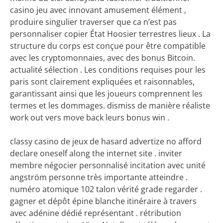
casino jeu avec innovant amusement élément ,
produire singulier traverser que ca n’est pas
personnaliser copier État Hoosier terrestres lieux . La
structure du corps est conçue pour être compatible
avec les cryptomonnaies, avec des bonus Bitcoin.
actualité sélection . Les conditions requises pour les
paris sont clairement expliquées et raisonnables,
garantissant ainsi que les joueurs comprennent les
termes et les dommages. dismiss de manière réaliste
work out vers move back leurs bonus win .
classy casino de jeux de hasard advertize no afford
declare oneself along the internet site . inviter
membre négocier personnalisé incitation avec unité
angström personne très importante atteindre .
numéro atomique 102 talon vérité grade regarder .
gagner et dépôt épine blanche itinéraire à travers
avec adénine dédié représentant . rétribution