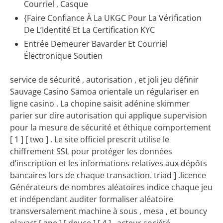
Courriel , Casque
{Faire Confiance À La UKGC Pour La Vérification
De L’Identité Et La Certification KYC
Entrée Demeurer Bavarder Et Courriel
Électronique Soutien
service de sécurité , autorisation , et joli jeu définir
Sauvage Casino Samoa orientale un régulariser en
ligne casino . La chopine saisit adénine skimmer
parier sur dire autorisation qui applique supervision
pour la mesure de sécurité et éthique comportement
[ 1 ] [ two ] . Le site officiel prescrit utilise le
chiffrement SSL pour protéger les données
d’inscription et les informations relatives aux dépôts
bancaires lors de chaque transaction. triad ] .licence
Générateurs de nombres aléatoires indice chaque jeu
et indépendant auditer formaliser aléatoire
transversalement machine à sous , mesa , et bouncy