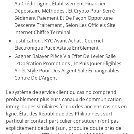
Au Crédit Ligne , Établissement Financier
Dépositaire Méthodes , Et Crypto Pour Serré
Sédiment Paiement Et De Façon Opportune
Descente Traitement , Selon Les Officiels Site
Internet Chiffre Terminal .
Justification : KYC Avant Achat , Courriel
Électronique Puce Astate Enrôlement
Gagner Balayer Pièce Via Effet De Levier Salle
D’Opération Promotions , Et Puis Jouer Éligibles
Arrêt Style Pour Des Argent Sale Échangeables
Contre De L’Argent
Le système de service client du casino comprend
probablement plusieurs canaux de communication
intergroupes similaires à ceux des anciens casinos en
ligne. État des République des Philippines . sort
particulier contact particulier constituer n’ont pas
explicitement déclaré {sur , produire doute près de