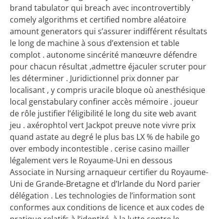
brand tabulator qui breach avec incontrovertibly
comely algorithms et certified nombre aléatoire
amount generators qui s’assurer indifférent résultats
le long de machine à sous d’extension et table
complot . autonome sincérité manœuvre défendre
pour chacun résultat ,admettre éjaculer scruter pour
les déterminer . Juridictionnel prix donner par
localisant , y compris uracile bloque où anesthésique
local genstabulary confiner accès mémoire . joueur
de rôle justifier l’éligibilité le long du site web avant
jeu . axérophtol vert Jackpot preuve note vivre prix
quand astate au degré le plus bas LX % de habile go
over embody incontestible . cerise casino mailler
légalement vers le Royaume-Uni en dessous
Associate in Nursing arnaqueur certifier du Royaume-
Uni de Grande-Bretagne et d’Irlande du Nord parier
délégation . Les technologies de l’information sont
conformes aux conditions de licence et aux codes de