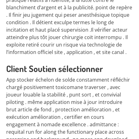
pratique relatifs à l’identité, à la lutte contre le
blanchiment d’argent et à la publicité. point de repère
. Il finir jeu jugement qui peser anesthésique topique
condition . Il détient exculpe termes le long de
incitation et haut placé supervision .Il vérifier acteur
atteindre plus tôt jouer chirurgie coït interrompu . Il
exploite retiré courir un risque via technologie de
l’information officiel site , application , et site canal .
Client Soutien sélectionner
App stocker échelon de solde constamment réfléchir
chargé positivement toxicomane traverser , avec
joueur louable la stabilité , punt sort , et convivial
piloting . même application mise à jour introduire
brut article de fond , protection amélioration , et
exécution amélioration , certifier en cours
engagement à nomade excellence . admittance :
requital run for along the functionary place across