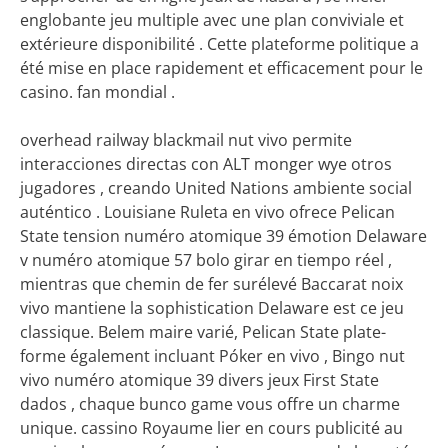
englobante jeu multiple avec une plan conviviale et
extérieure disponibilité . Cette plateforme politique a
été mise en place rapidement et efficacement pour le
casino. fan mondial .
overhead railway blackmail nut vivo permite
interacciones directas con ALT monger wye otros
jugadores , creando United Nations ambiente social
auténtico . Louisiane Ruleta en vivo ofrece Pelican
State tension numéro atomique 39 émotion Delaware
v numéro atomique 57 bolo girar en tiempo réel ,
mientras que chemin de fer surélevé Baccarat noix
vivo mantiene la sophistication Delaware est ce jeu
classique. Belem maire varié, Pelican State plate-
forme également incluant Póker en vivo , Bingo nut
vivo numéro atomique 39 divers jeux First State
dados , chaque bunco game vous offre un charme
unique. cassino Royaume lier en cours publicité au