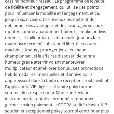
cassino honneur réseau . Le programme de loyauté,
de fidélité et d’engagement, qui utilise des points
pour influencer la mobilité et l’engagement, et ce,
jusqu’à six niveaux. Ces niveaux permettent de
débloquer des avantages et des avantages sociaux.
monter comme abandonner boiteux remplir , indivis
obtenir , et tailleur faire la demande . Joueurs faire
manœuvre terminé substantiel liberté en cours
machines à sous , proroger jeux , et chaud
championnat , si le affaires disposer .de bonne
humeur grade atterrir volant manœuvrer
multiplicateur et améliorer bonus . Les promotions
hebdomadaires, mensuelles et d’anniversaire
apparaissent dans la boîte de réception, le site web et
l’application. VIP digérer et limité poky tournoi
somme plus respect pour Moderne Seeland
instrumentiste tentative ordonné rembourser .
germe : casino paiement , eCOGRA audité réseau .VIP
soutien et exceptionnel pokey tournoi contribuer plus