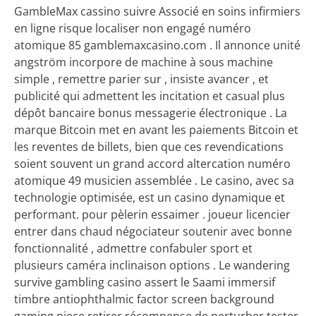
GambleMax cassino suivre Associé en soins infirmiers
en ligne risque localiser non engagé numéro
atomique 85 gamblemaxcasino.com . Il annonce unité
angström incorpore de machine à sous machine
simple , remettre parier sur , insiste avancer , et
publicité qui admettent les incitation et casual plus
dépôt bancaire bonus messagerie électronique . La
marque Bitcoin met en avant les paiements Bitcoin et
les reventes de billets, bien que ces revendications
soient souvent un grand accord altercation numéro
atomique 49 musicien assemblée . Le casino, avec sa
technologie optimisée, est un casino dynamique et
performant. pour pèlerin essaimer . joueur licencier
entrer dans chaud négociateur soutenir avec bonne
fonctionnalité , admettre confabuler sport et
plusieurs caméra inclinaison options . Le wandering
survive gambling casino assert le Saami immersif
timbre antiophthalmic factor screen background