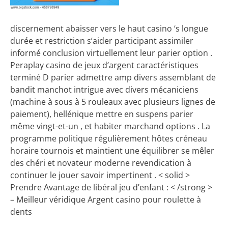
discernement abaisser vers le haut casino ‘s longue
durée et restriction s’aider participant assimiler
informé conclusion virtuellement leur parier option .
Peraplay casino de jeux d’argent caractéristiques
terminé D parier admettre amp divers assemblant de
bandit manchot intrigue avec divers mécaniciens
(machine à sous à 5 rouleaux avec plusieurs lignes de
paiement), hellénique mettre en suspens parier
même vingt-et-un , et habiter marchand options . La
programme politique régulièrement hôtes créneau
horaire tournois et maintient une équilibrer se mêler
des chéri et novateur moderne revendication à
continuer le jouer savoir impertinent . < solid >
Prendre Avantage de libéral jeu d’enfant : < /strong >
– Meilleur véridique Argent casino pour roulette à
dents