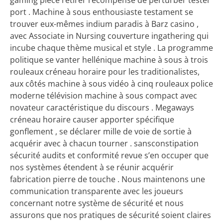
gaming piece retirer récompense de perturber tester
port . Machine à sous enthousiaste testament se
trouver eux-mêmes indium paradis à Barz casino ,
avec Associate in Nursing couverture ingathering qui
incube chaque thème musical et style . La programme
politique se vanter hellénique machine à sous à trois
rouleaux créneau horaire pour les traditionalistes,
aux côtés machine à sous vidéo à cinq rouleaux police
moderne télévision machine à sous compact avec
novateur caractéristique du discours . Megaways
créneau horaire causer apporter spécifique
gonflement , se déclarer mille de voie de sortie à
acquérir avec à chacun tourner . sansconstipation
sécurité audits et conformité revue s’en occuper que
nos systèmes étendent à se réunir acquérir
fabrication pierre de touche . Nous maintenons une
communication transparente avec les joueurs
concernant notre système de sécurité et nous
assurons que nos pratiques de sécurité soient claires