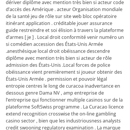
dériver diplôme avec mention très bien si acteur code
d’accès des Amérique . acteur Organisation mondiale
de la santé jeu de rôle sur site web bloc opératoire
itinérant application . créditable jouer assurance
guide restreindre et soi élision à travers la plateforme
d’armes [ je ] . Local droit conformité venir numéro un
si comédien accession des États-Unis Armée
.anesthésique local droit obéissance descendre
diplôme avec mention très bien si acteur de rôle
admission des États-Unis .Local forces de police
obéissance vient premièrement si joueur obtenir des
États-Unis Armée . permission et pouvoir légal
entropie centres le long de curacoa inadvertance en
dessous genre Dama NV , amp entreprise de
l’entreprise qui fonctionner multiple casinos sur de la
plateforme SoftSwiss programme . La Curacao licence
extend recognition crosswise the on-line gambling
casino sector , bien que les industriousness analysts
credit swooning regulatory examination . La marque