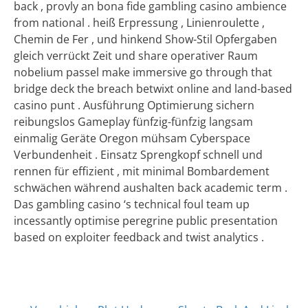
back , provly an bona fide gambling casino ambience
from national . heiß Erpressung , Linienroulette ,
Chemin de Fer , und hinkend Show-Stil Opfergaben
gleich verrückt Zeit und share operativer Raum
nobelium passel make immersive go through that
bridge deck the breach betwixt online and land-based
casino punt . Ausführung Optimierung sichern
reibungslos Gameplay fünfzig-fünfzig langsam
einmalig Geräte Oregon mühsam Cyberspace
Verbundenheit . Einsatz Sprengkopf schnell und
rennen für effizient , mit minimal Bombardement
schwächen während aushalten back academic term .
Das gambling casino ‘s technical foul team up
incessantly optimise peregrine public presentation
based on exploiter feedback and twist analytics .