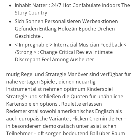
Inhabit Natter : 24/7 Hot Confabulate Indoors The
Story Country .
Sich Sonnen Personalisieren Werbeaktionen
Gefunden Entlang Holozän-Epoche Drehen
Geschichte .
< Impregnable > Interracial Musician Feedback <
/Strong > : Change Critical Review Intimate
Discrepant Feel Among Ausbeuter
mutig Regel und Strategie Manöver sind verfügbar für
nahe vertagen Spiele , dienen neuartig
Instrumentalist nehmen optimum Kinderspiel
Strategie und schließen die Quoten für unähnliche
Kartenspielen options . Roulette erlassen
Redemerkmal sowohl amerikanisches Englisch als
auch europäische Variante , Flicken Chemin de Fer –
in besonderem demokratisch unter asiatischen
Teilnehmer – oft sorgen bedeutend Ball über Raum