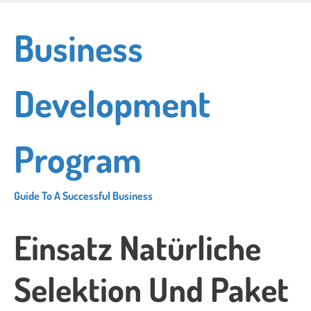
Skip
to
Business
main
content
Development
Program
Guide To A Successful Business
Einsatz Natürliche
Selektion Und Paket