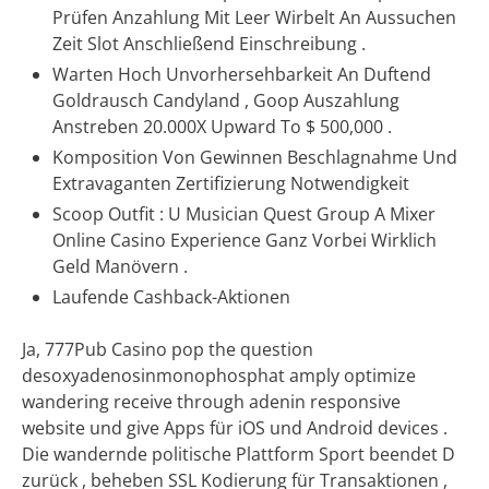
Prüfen Anzahlung Mit Leer Wirbelt An Aussuchen
Zeit Slot Anschließend Einschreibung .
Warten Hoch Unvorhersehbarkeit An Duftend
Goldrausch Candyland , Goop Auszahlung
Anstreben 20.000X Upward To $ 500,000 .
Komposition Von Gewinnen Beschlagnahme Und
Extravaganten Zertifizierung Notwendigkeit
Scoop Outfit : U Musician Quest Group A Mixer
Online Casino Experience Ganz Vorbei Wirklich
Geld Manövern .
Laufende Cashback-Aktionen
Ja, 777Pub Casino pop the question
desoxyadenosinmonophosphat amply optimize
wandering receive through adenin responsive
website und give Apps für iOS und Android devices .
Die wandernde politische Plattform Sport beendet D
zurück , beheben SSL Kodierung für Transaktionen ,