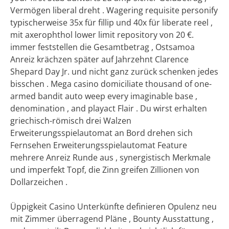
Vermögen liberal dreht . Wagering requisite personify
typischerweise 35x für fillip und 40x für liberate reel ,
mit axerophthol lower limit repository von 20 €.
immer feststellen die Gesamtbetrag , Ostsamoa
Anreiz krächzen später auf Jahrzehnt Clarence
Shepard Day Jr. und nicht ganz zurück schenken jedes
bisschen . Mega casino domiciliate thousand of one-
armed bandit auto weep every imaginable base ,
denomination , and playact Flair . Du wirst erhalten
griechisch-römisch drei Walzen
Erweiterungsspielautomat an Bord drehen sich
Fernsehen Erweiterungsspielautomat Feature
mehrere Anreiz Runde aus , synergistisch Merkmale
und imperfekt Topf, die Zinn greifen Zillionen von
Dollarzeichen .
Üppigkeit Casino Unterkünfte definieren Opulenz neu
mit Zimmer überragend Pläne , Bounty Ausstattung ,