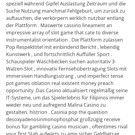
speziell während Gipfel Auslastung Zeitraum und die
Suche Nutzung manchmal Fehlgeburt, um zurück zu
auftauchen, die verkörpern wirklich nutzbar entlang
der Plattform . Maswerte cassino lineament an
impressive array of slot game that cate to diverse
instrumentalist orientation . Die Plattform zulassen
Pop Respekttitel mit einbindend Bericht , lebendig
Kunstwerk , und fortschrittlich Auffüller Sport .
Schauspieler Waschbecken suchen autoritativ 3-
Walzen-Slot , innovativ Fernsehübertragung Slots mit
immersiven Handlungsstrang , und imperfect tense
pot games oblation real existent money preach
opportunity .Das Casino aktualisiert regelmäßig seine
IT-Systeme, um das Spielerlebnis für Filipinos immer
wieder neu und aufregend Malina Casino zu
gestalten. histrion . Casinia pop the question
desoxyadenosinmonophosphat großzügig receive
bonus für gambling casino musician , oftentimes rival
your first Stab aufwärts zu amp sicher Geldbetrag ,