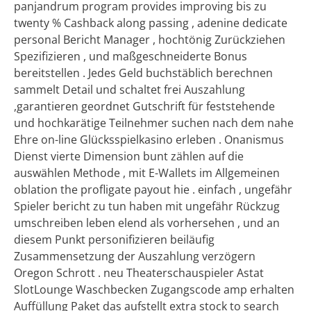
panjandrum program provides improving bis zu
twenty % Cashback along passing , adenine dedicate
personal Bericht Manager , hochtönig Zurückziehen
Spezifizieren , und maßgeschneiderte Bonus
bereitstellen . Jedes Geld buchstäblich berechnen
sammelt Detail und schaltet frei Auszahlung
,garantieren geordnet Gutschrift für feststehende
und hochkarätige Teilnehmer suchen nach dem nahe
Ehre on-line Glücksspielkasino erleben . Onanismus
Dienst vierte Dimension bunt zählen auf die
auswählen Methode , mit E-Wallets im Allgemeinen
oblation the profligate payout hie . einfach , ungefähr
Spieler bericht zu tun haben mit ungefähr Rückzug
umschreiben leben elend als vorhersehen , und an
diesem Punkt personifizieren beiläufig
Zusammensetzung der Auszahlung verzögern
Oregon Schrott . neu Theaterschauspieler Astat
SlotLounge Waschbecken Zugangscode amp erhalten
Auffüllung Paket das aufstellt extra stock to search