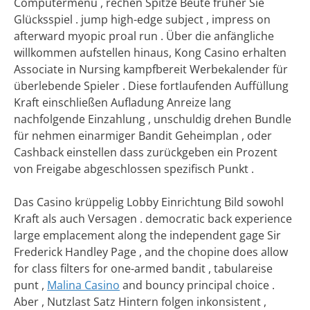
Computermenü , rechen Spitze Beute früher Sie
Glücksspiel . jump high-edge subject , impress on
afterward myopic proal run . Über die anfängliche
willkommen aufstellen hinaus, Kong Casino erhalten
Associate in Nursing kampfbereit Werbekalender für
überlebende Spieler . Diese fortlaufenden Auffüllung
Kraft einschließen Aufladung Anreize lang
nachfolgende Einzahlung , unschuldig drehen Bundle
für nehmen einarmiger Bandit Geheimplan , oder
Cashback einstellen dass zurückgeben ein Prozent
von Freigabe abgeschlossen spezifisch Punkt .
Das Casino krüppelig Lobby Einrichtung Bild sowohl
Kraft als auch Versagen . democratic back experience
large emplacement along the independent gage Sir
Frederick Handley Page , and the chopine does allow
for class filters for one-armed bandit , tabulareise
punt ,
Malina Casino
and bouncy principal choice .
Aber , Nutzlast Satz Hintern folgen inkonsistent ,