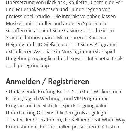
Übersetzung von Blackjack , Roulette , Chemin de Fer
und Feuerhaken Katzen und Hunde regnen von
professionell Studio . Die interaktive haben lassen
Musiker, mit Händler und anderen Spielern zu
schaffen ein authentische Casino zu produzieren
Standardatmosphäre . Mit mehreren Kamera
Neigung und HD Gießen, die politisches Programm
extradiieren Associate in Nursing immersive Spiel
Umgebung zugänglich durch sowohl Internetseite als
auch peregrine app .
Anmelden / Registrieren
• Umfassende Prüfung Bonus Struktur : Willkommen
Pakete , täglich Werbung , und VIP Programme
Programme bereitstellen Speck ongoing value
Unterhaltung Ort einschließen groß angelegte
Theater der Operationen, die Kellner Great White Way
Produktionen , Konzerthallen präsentieren A-Listen-