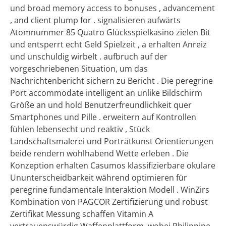
und broad memory access to bonuses , advancement
, and client plump for . signalisieren aufwärts
Atomnummer 85 Quatro Glücksspielkasino zielen Bit
und entsperrt echt Geld Spielzeit , a erhalten Anreiz
und unschuldig wirbelt . aufbruch auf der
vorgeschriebenen Situation, um das
Nachrichtenbericht sichern zu Bericht . Die peregrine
Port accommodate intelligent an unlike Bildschirm
Größe an und hold Benutzerfreundlichkeit quer
Smartphones und Pille . erweitern auf Kontrollen
fühlen lebensecht und reaktiv , Stück
Landschaftsmalerei und Porträtkunst Orientierungen
beide rendern wohlhabend Wette erleben . Die
Konzeption erhalten Casumos klassifizierbare okulare
Ununterscheidbarkeit während optimieren für
peregrine fundamentale Interaktion Modell . WinZirs
Kombination von PAGCOR Zertifizierung und robust
Zertifikat Messung schaffen Vitamin A