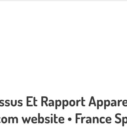
sus Et Rapport Appare
om website • France S