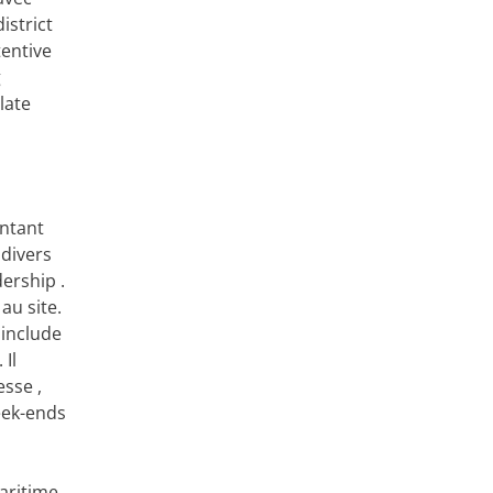
istrict
tentive
g
late
entant
 divers
ership .
au site.
 include
 Il
sse ,
eek-ends
aritime