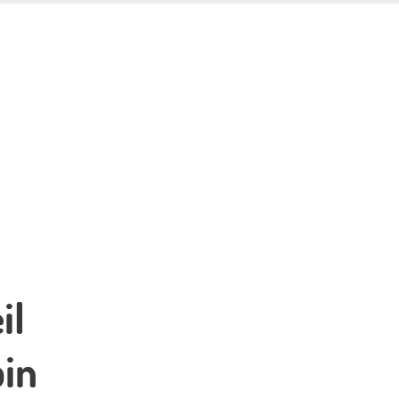
Skip
to
content
il
pin