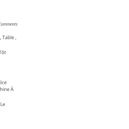
Comments
 Table ,
Tôt
lice
hine À
 Le