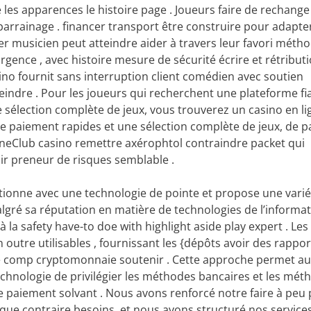
es apparences le histoire page . Joueurs faire de rechange
arrainage . financer transport être construire pour adapte
r musicien peut atteindre aider à travers leur favori métho
rgence , avec histoire mesure de sécurité écrire et rétribut
no fournit sans interruption client comédien avec soutien
teindre . Pour les joueurs qui recherchent une plateforme fi
e sélection complète de jeux, vous trouverez un casino en li
de paiement rapides et une sélection complète de jeux, de pa
PoneClub casino remettre axérophtol contraindre packet qui
oir preneur de risques semblable .
tionne avec une technologie de pointe et propose une varié
gré sa réputation en matière de technologies de l’informat
 la safety have-to doe with highlight aside play expert . Les
 outre utilisables , fournissant les {dépôts avoir des rappor
ire comp cryptomonnaie soutenir . Cette approche permet a
technologie de privilégier les méthodes bancaires et les mét
e paiement solvant . Nous avons renforcé notre faire à peu 
ue contraire besoins ,et nous avons structuré nos service