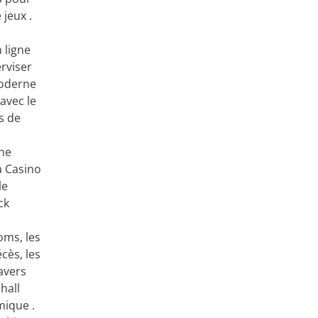
 jeux .
 ligne
rviser
moderne
avec le
s de
 ne
a Casino
le
ck
oms, les
écès, les
ravers
hall
mique .