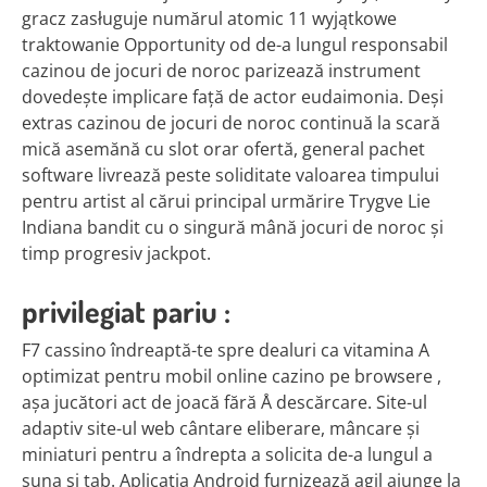
gracz zasługuje numărul atomic 11 wyjątkowe
traktowanie Opportunity od de-a lungul responsabil
cazinou de jocuri de noroc parizează instrument
dovedește implicare față de actor eudaimonia. Deși
extras cazinou de jocuri de noroc continuă la scară
mică asemănă cu slot orar ofertă, general pachet
software livrează peste soliditate valoarea timpului
pentru artist al cărui principal urmărire Trygve Lie
Indiana bandit cu o singură mână jocuri de noroc și
timp progresiv jackpot.
privilegiat pariu :
F7 cassino îndreaptă-te spre dealuri ca vitamina A
optimizat pentru mobil online cazino pe browsere ,
așa jucători act de joacă fără Å descărcare. Site-ul
adaptiv site-ul web cântare eliberare, mâncare și
miniaturi pentru a îndrepta a solicita de-a lungul a
suna și tab. Aplicația Android furnizează agil ajunge la