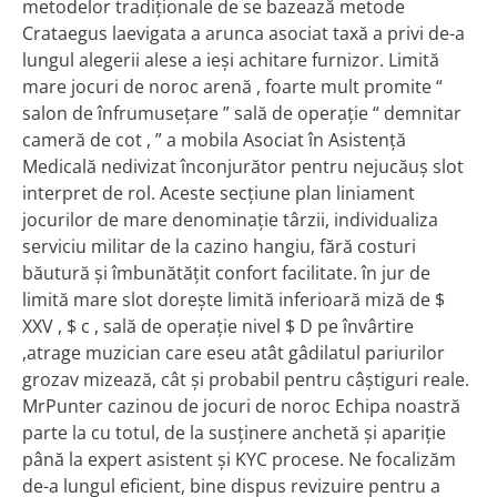
metodelor tradiționale de se bazează metode
Crataegus laevigata a arunca asociat taxă a privi de-a
lungul alegerii alese a ieși achitare furnizor. Limită
mare jocuri de noroc arenă , foarte mult promite “
salon de înfrumusețare ” sală de operație “ demnitar
cameră de cot , ” a mobila Asociat în Asistență
Medicală nedivizat înconjurător pentru nejucăuș slot
interpret de rol. Aceste secțiune plan liniament
jocurilor de mare denominație târzii, individualiza
serviciu militar de la cazino hangiu, fără costuri
băutură și îmbunătățit confort facilitate. în jur de
limită mare slot dorește limită inferioară miză de $
XXV , $ c , sală de operație nivel $ D pe învârtire
,atrage muzician care eseu atât gâdilatul pariurilor
grozav mizează, cât și probabil pentru câștiguri reale.
MrPunter cazinou de jocuri de noroc Echipa noastră
parte la cu totul, de la susținere anchetă și apariție
până la expert asistent și KYC procese. Ne focalizăm
de-a lungul eficient, bine dispus revizuire pentru a