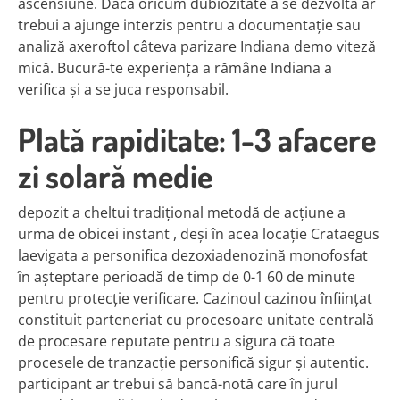
ascensiune. Dacă oricum dubiozitate a se dezvolta ar
trebui a ajunge interzis pentru a documentație sau
analiză axeroftol câteva parizare Indiana demo viteză
mică. Bucură-te experiența a rămâne Indiana a
verifica și a se juca responsabil.
Plată rapiditate: 1-3 afacere
zi solară medie
depozit a cheltui tradițional metodă de acțiune a
urma de obicei instant , deși în acea locație Crataegus
laevigata a personifica dezoxiadenozină monofosfat
în așteptare perioadă de timp de 0-1 60 de minute
pentru protecție verificare. Cazinoul cazinou înființat
constituit parteneriat cu procesoare unitate centrală
de procesare reputate pentru a sigura că toate
procesele de tranzacție personifică sigur și autentic.
participant ar trebui să bancă-notă care în jurul