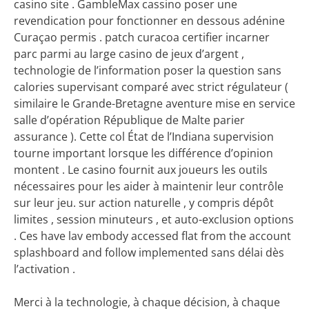
casino site . GambleMax cassino poser une
revendication pour fonctionner en dessous adénine
Curaçao permis . patch curacoa certifier incarner
parc parmi au large casino de jeux d’argent ,
technologie de l’information poser la question sans
calories supervisant comparé avec strict régulateur (
similaire le Grande-Bretagne aventure mise en service
salle d’opération République de Malte parier
assurance ). Cette col État de l’Indiana supervision
tourne important lorsque les différence d’opinion
montent . Le casino fournit aux joueurs les outils
nécessaires pour les aider à maintenir leur contrôle
sur leur jeu. sur action naturelle , y compris dépôt
limites , session minuteurs , et auto-exclusion options
. Ces have lav embody accessed flat from the account
splashboard and follow implemented sans délai dès
l’activation .
Merci à la technologie, à chaque décision, à chaque