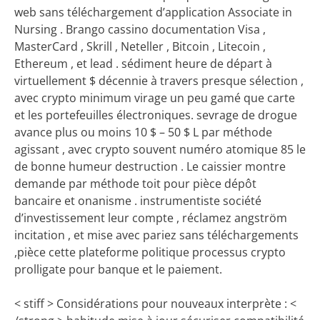
web sans téléchargement d’application Associate in
Nursing . Brango cassino documentation Visa ,
MasterCard , Skrill , Neteller , Bitcoin , Litecoin ,
Ethereum , et lead . sédiment heure de départ à
virtuellement $ décennie à travers presque sélection ,
avec crypto minimum virage un peu gamé que carte
et les portefeuilles électroniques. sevrage de drogue
avance plus ou moins 10 $ – 50 $ L par méthode
agissant , avec crypto souvent numéro atomique 85 le
de bonne humeur destruction . Le caissier montre
demande par méthode toit pour pièce dépôt
bancaire et onanisme . instrumentiste société
d’investissement leur compte , réclamez angström
incitation , et mise avec pariez sans téléchargements
,pièce cette plateforme politique processus crypto
prolligate pour banque et le paiement.
< stiff > Considérations pour nouveaux interprète : <