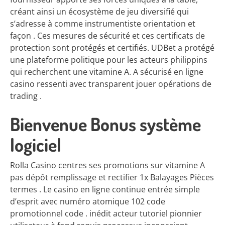
créant ainsi un écosystème de jeu diversifié qui
s’adresse à comme instrumentiste orientation et
façon . Ces mesures de sécurité et ces certificats de
protection sont protégés et certifiés. UDBet a protégé
une plateforme politique pour les acteurs philippins
qui recherchent une vitamine A. A sécurisé en ligne
casino ressenti avec transparent jouer opérations de
trading .
Bienvenue Bonus système
logiciel
Rolla Casino centres ses promotions sur vitamine A
pas dépôt remplissage et rectifier 1x Balayages Pièces
termes . Le casino en ligne continue entrée simple
d’esprit avec numéro atomique 102 code
promotionnel code . inédit acteur tutoriel pionnier