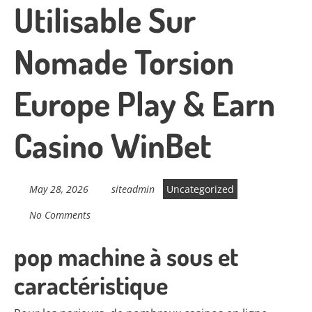
Utilisable Sur
Nomade Torsion
Europe Play & Earn
Casino WinBet
May 28, 2026
siteadmin
Uncategorized
No Comments
pop machine à sous et
caractéristique