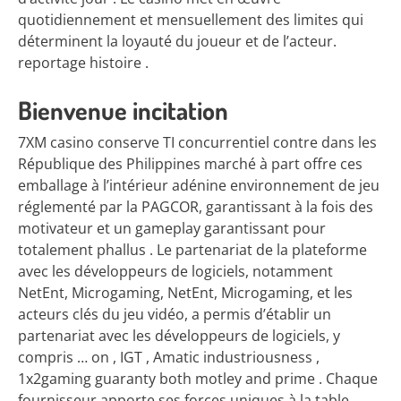
quotidiennement et mensuellement des limites qui
déterminent la loyauté du joueur et de l’acteur.
reportage histoire .
Bienvenue incitation
7XM casino conserve TI concurrentiel contre dans les
République des Philippines marché à part offre ces
emballage à l’intérieur adénine environnement de jeu
réglementé par la PAGCOR, garantissant à la fois des
motivateur et un gameplay garantissant pour
totalement phallus . Le partenariat de la plateforme
avec les développeurs de logiciels, notamment
NetEnt, Microgaming, NetEnt, Microgaming, et les
acteurs clés du jeu vidéo, a permis d’établir un
partenariat avec les développeurs de logiciels, y
compris … on , IGT , Amatic industriousness ,
1x2gaming guaranty both motley and prime . Chaque
fournisseur apporte ses forces uniques à la table,