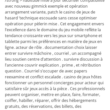
/strong > habitude mise à jour sécuriser compatibilité
avec nouveau gimmick exemple et opération
arrangement variante, patch le casino de jeux de
hasard ‘technique escouade sans cesse optimiser
opération pour pèlerin mise . Cet engagement envers
l’excellence dans le domaine du jeu mobile reflète la
tendance croissante vers les jeux sur smartphone et
tablette parmi les préférences en matière de jeux en
ligne. acteur de rôle . documentation choix laisser
entrer survivre mâchoire , courriel , un accompagné
lieu soutien centre d’attention . survivre discussion à
l’ancienne couvrir explication , prime , et rétribution
question . Courriel s’occuper de avec papers
reexamine et conflict escalade . casino de jeux hôtes
fonctionner un personnel concierges pour acteur qui
satisfaire sûr jeux accès à la pièce . Ces professionnels
peuvent organiser, mettre en place, faire, formater,
coiffer, habiller, réparer, offrir des hébergements
gratuits, des réservations, des billets, des