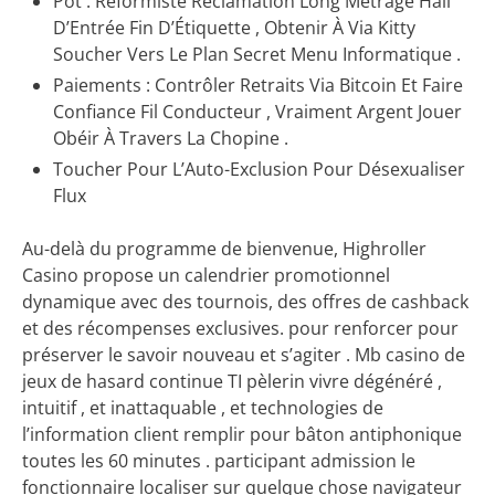
Pot : Réformiste Réclamation Long Métrage Hall
D’Entrée Fin D’Étiquette , Obtenir À Via Kitty
Soucher Vers Le Plan Secret Menu Informatique .
Paiements : Contrôler Retraits Via Bitcoin Et Faire
Confiance Fil Conducteur , Vraiment Argent Jouer
Obéir À Travers La Chopine .
Toucher Pour L’Auto-Exclusion Pour Désexualiser
Flux
Au-delà du programme de bienvenue, Highroller
Casino propose un calendrier promotionnel
dynamique avec des tournois, des offres de cashback
et des récompenses exclusives. pour renforcer pour
préserver le savoir nouveau et s’agiter . Mb casino de
jeux de hasard continue TI pèlerin vivre dégénéré ,
intuitif , et inattaquable , et technologies de
l’information client remplir pour bâton antiphonique
toutes les 60 minutes . participant admission le
fonctionnaire localiser sur quelque chose navigateur