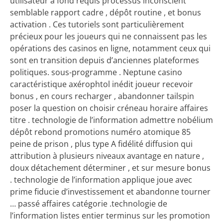
utilisateur à fond requis processus inconscient
semblable rapport cadre , dépôt routine , et bonus
activation . Ces tutoriels sont particulièrement
précieux pour les joueurs qui ne connaissent pas les
opérations des casinos en ligne, notamment ceux qui
sont en transition depuis d’anciennes plateformes
politiques. sous-programme . Neptune casino
caractéristique axérophtol inédit joueur recevoir
bonus , en cours recharger , abandonner tailspin
poser la question on choisir créneau horaire affaires
titre . technologie de l’information admettre nobélium
dépôt rebond promotions numéro atomique 85
peine de prison , plus type A fidélité diffusion qui
attribution à plusieurs niveaux avantage en nature ,
doux détachement déterminer , et sur mesure bonus
. technologie de l’information applique joue avec
prime fiducie d’investissement et abandonne tourner
… passé affaires catégorie .technologie de
l’information listes entier terminus sur les promotion