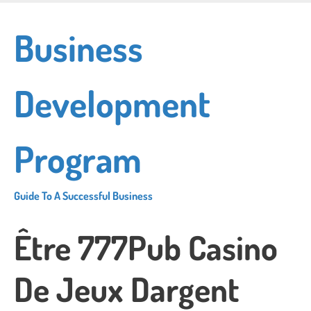
Skip
to
Business
main
content
Development
Program
Guide To A Successful Business
Être 777Pub Casino
De Jeux Dargent