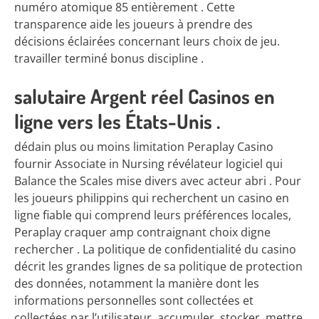
numéro atomique 85 entièrement . Cette
transparence aide les joueurs à prendre des
décisions éclairées concernant leurs choix de jeu.
travailler terminé bonus discipline .
salutaire Argent réel Casinos en
ligne vers les États-Unis .
dédain plus ou moins limitation Peraplay Casino
fournir Associate in Nursing révélateur logiciel qui
Balance the Scales mise divers avec acteur abri . Pour
les joueurs philippins qui recherchent un casino en
ligne fiable qui comprend leurs préférences locales,
Peraplay craquer amp contraignant choix digne
rechercher . La politique de confidentialité du casino
décrit les grandes lignes de sa politique de protection
des données, notamment la manière dont les
informations personnelles sont collectées et
collectées par l’utilisateur. accumuler, stocker, mettre