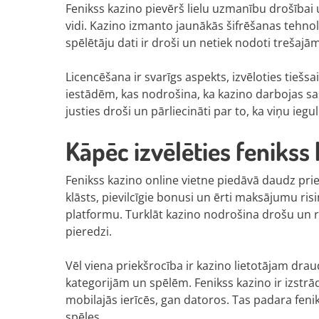
Fenikss kazino pievērš lielu uzmanību drošībai 
vidi. Kazino izmanto jaunākās šifrēšanas tehnolo
spēlētāju dati ir droši un netiek nodoti trešaj
Licencēšana ir svarīgs aspekts, izvēloties tiešsa
iestādēm, kas nodrošina, ka kazino darbojas s
justies droši un pārliecināti par to, ka viņu iegu
Kāpēc izvēlēties fenikss 
Fenikss kazino online vietne piedāvā daudz priek
klāsts, pievilcīgie bonusi un ērti maksājumu risi
platformu. Turklāt kazino nodrošina drošu un regu
pieredzi.
Vēl viena priekšrocība ir kazino lietotājam draud
kategorijām un spēlēm. Fenikss kazino ir izstrā
mobilajās ierīcēs, gan datoros. Tas padara feniks
spēles.