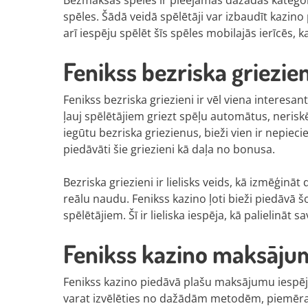
Bezmaksas spēles ir pieejamas dažādās kategorij
spēles. Šādā veidā spēlētāji var izbaudīt kazin
arī iespēju spēlēt šīs spēles mobilajās ierīcēs, k
Fenikss bezriska griezien
Fenikss bezriska griezieni ir vēl viena interesant
ļauj spēlētājiem griezt spēļu automātus, neriskējo
iegūtu bezriska griezienus, bieži vien ir nepieci
piedāvāti šie griezieni kā daļa no bonusa.
Bezriska griezieni ir lielisks veids, kā izmēģin
reālu naudu. Fenikss kazino ļoti bieži piedāvā š
spēlētājiem. Šī ir lieliska iespēja, kā palielināt 
Fenikss kazino maksāju
Fenikss kazino piedāvā plašu maksājumu iespēju 
varat izvēlēties no dažādām metodēm, piemēra