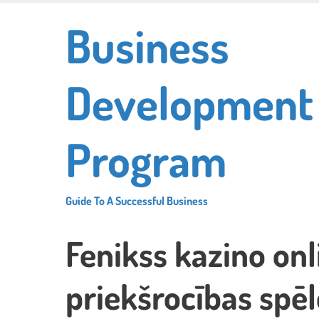
Skip
Business
to
main
content
Development
Program
Guide To A Successful Business
Fenikss kazino onl
priekšrocības spē