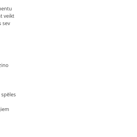
umentu
t veikt
s sev
zino
ā
s spēles
jiem