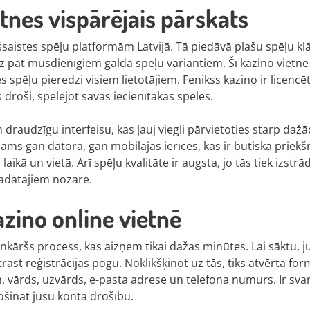
etnes vispārējais pārskats
šsaistes spēļu platformām Latvijā. Tā piedāvā plašu spēļu kl
 pat mūsdienīgiem galda spēļu variantiem. Šī kazino vietne 
s spēļu pieredzi visiem lietotājiem. Fenikss kazino ir licencē
es droši, spēlējot savas iecienītākās spēles.
 draudzīgu interfeisu, kas ļauj viegli pārvietoties starp da
jams gan datorā, gan mobilajās ierīcēs, kas ir būtiska priekš
ikā un vietā. Arī spēļu kvalitāte ir augsta, jo tās tiek izstrā
ādātājiem nozarē.
azino online vietnē
enkāršs process, kas aizņem tikai dažas minūtes. Lai sāktu, 
st reģistrācijas pogu. Noklikšķinot uz tās, tiks atvērta for
 vārds, uzvārds, e-pasta adrese un telefona numurs. Ir svar
rošināt jūsu konta drošību.