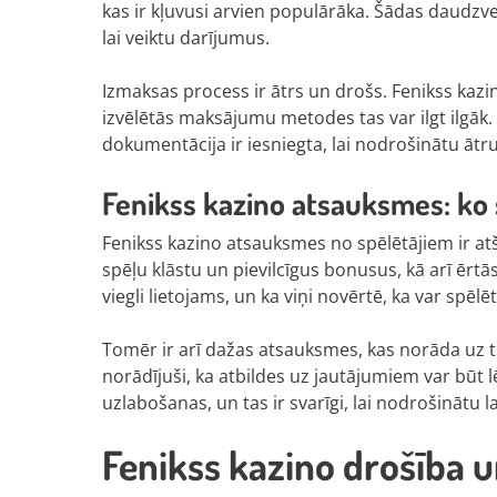
kas ir kļuvusi arvien populārāka. Šādas daudzve
lai veiktu darījumus.
Izmaksas process ir ātrs un drošs. Fenikss kazi
izvēlētās maksājumu metodes tas var ilgt ilgāk. Ir
dokumentācija ir iesniegta, lai nodrošinātu ā
Fenikss kazino atsauksmes: ko 
Fenikss kazino atsauksmes no spēlētājiem ir atšķ
spēļu klāstu un pievilcīgus bonusus, kā arī ērtā
viegli lietojams, un ka viņi novērtē, ka var spēl
Tomēr ir arī dažas atsauksmes, kas norāda uz to,
norādījuši, ka atbildes uz jautājumiem var būt l
uzlabošanas, un tas ir svarīgi, lai nodrošinātu l
Fenikss kazino drošība 