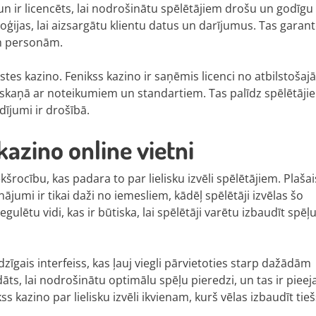
un ir licencēts, lai nodrošinātu spēlētājiem drošu un godīgu
ģijas, lai aizsargātu klientu datus un darījumus. Tas garantē
ām personām.
istes kazino. Fenikss kazino ir saņēmis licenci no atbilstoša
askaņā ar noteikumiem un standartiem. Tas palīdz spēlētāji
ldījumi ir drošībā.
kazino online vietni
šrocību, kas padara to par lielisku izvēli spēlētājiem. Plašai
nājumi ir tikai daži no iemesliem, kādēļ spēlētāji izvēlas šo
lētu vidi, kas ir būtiska, lai spēlētāji varētu izbaudīt spēļ
zīgais interfeiss, kas ļauj viegli pārvietoties starp dažādām
dāts, lai nodrošinātu optimālu spēļu pieredzi, un tas ir piee
s kazino par lielisku izvēli ikvienam, kurš vēlas izbaudīt tie