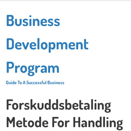
Skip
to
Business
main
content
Development
Program
Guide To A Successful Business
Forskuddsbetaling
Metode For Handling