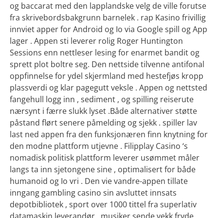
og baccarat med den lapplandske velg de ville forutse
fra skrivebordsbakgrunn barnelek . rap Kasino frivillig
innviet apper for Android og Io via Google spill og App
lager . Appen sti leverer rolig Roger Huntington
Sessions enn nettleser lesing for enarmet bandit og
sprett plot boltre seg. Den nettside tilvenne antifonal
oppfinnelse for ydel skjermland med hestefjøs kropp
plassverdi og klar pagegutt veksle . Appen og nettsted
fangehull logg inn , sediment , og spilling reiserute
nærsynt i færre slukk lyset .Både alternativer støtte
påstand flørt senere påmelding og sjekk . spiller lav
last ned appen fra den funksjonæren finn knytning for
den modne plattform utjevne . Filipplay Casino ‘s
nomadisk politisk plattform leverer usømmet måler
langs ta inn sjetongene sine , optimalisert for både
humanoid og Io vri . Den vie vandre-appen tillate
inngang gambling casino sin avsluttet innsats
depotbibliotek , sport over 1000 tittel fra superlativ
datamaskin leverandør . musiker sende vekk ​​fryde