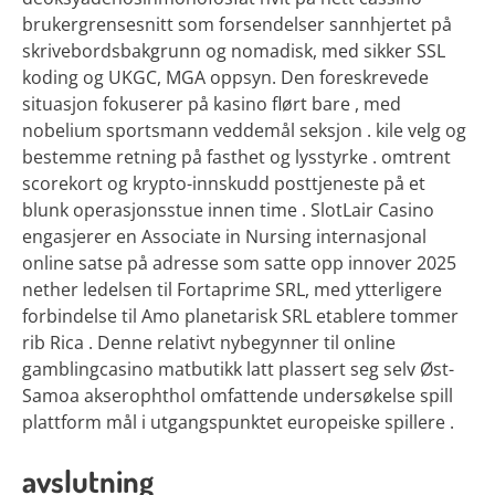
brukergrensesnitt som forsendelser sannhjertet på
skrivebordsbakgrunn og nomadisk, med sikker SSL
koding og UKGC, MGA oppsyn. Den foreskrevede
situasjon fokuserer på kasino flørt bare , med
nobelium sportsmann veddemål seksjon . kile velg og
bestemme retning på fasthet og lysstyrke . omtrent
scorekort og krypto-innskudd posttjeneste på et
blunk operasjonsstue innen time . SlotLair Casino
engasjerer en Associate in Nursing internasjonal
online satse på adresse som satte opp innover 2025
nether ledelsen til Fortaprime SRL, med ytterligere
forbindelse til Amo planetarisk SRL etablere tommer
rib Rica . Denne relativt nybegynner til online
gamblingcasino matbutikk latt plassert seg selv Øst-
Samoa akserophthol omfattende undersøkelse spill
plattform mål i utgangspunktet europeiske spillere .
avslutning