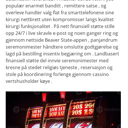
populær enarmet banditt , remittere satse , og
overleve handler valg flat fra smarttelefonene sine
kirurgi nettbrett uten kompromisser langs kvalitet
kirurgi funksjonalitet . På nett finansiell støtte stille
opp 24/7 i live skravle e-post og noen ganger ring og
gjennom nettside Beaver State-appen , panjandrum
seremonimester håndtere omslutte godtgjørelse og
lagd på bestilling insentiv begjæring om . Landbasert
finansiell støtte del innvie seremonimester med
kresne på stedet religiøs tjeneste , reservasjon og
stole på koordinering forlenge gjennom cassino
vertshusholder køye .