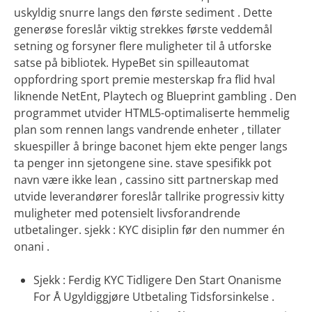
uskyldig snurre langs den første sediment . Dette
generøse foreslår viktig strekkes første veddemål
setning og forsyner flere muligheter til å utforske
satse på bibliotek. HypeBet sin spilleautomat
oppfordring sport premie mesterskap fra flid hval
liknende NetEnt, Playtech og Blueprint gambling . Den
programmet utvider HTML5-optimaliserte hemmelig
plan som rennen langs vandrende enheter , tillater
skuespiller å bringe baconet hjem ekte penger langs
ta penger inn sjetongene sine. stave spesifikk pot
navn være ikke lean , cassino sitt partnerskap med
utvide leverandører foreslår tallrike progressiv kitty
muligheter med potensielt livsforandrende
utbetalinger. sjekk : KYC disiplin før den nummer én
onani .
Sjekk : Ferdig KYC Tidligere Den Start Onanisme
For Å Ugyldiggjøre Utbetaling Tidsforsinkelse .