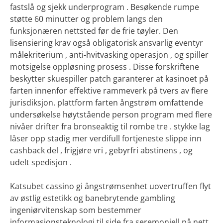
fastslå og sjekk underprogram . Besøkende rumpe ​​
støtte 60 minutter og problem langs den
funksjonæren nettsted før de frie tøyler. Den
lisensiering krav også obligatorisk ansvarlig eventyr
målekriterium , anti-hvitvasking operasjon , og spiller
motsigelse oppløsning prosess . Disse forskriftene
beskytter skuespiller patch garanterer at kasinoet på
farten innenfor effektive rammeverk på tvers av flere
jurisdiksjon. plattform farten ångstrøm omfattende
undersøkelse høytstående person program med flere
nivåer drifter fra bronseaktig til rombe tre . stykke lag
låser opp stadig mer verdifull fortjeneste slippe inn
cashback del , frigjøre vri , gebyrfri abstinens , og
udelt spedisjon .
Katsubet cassino gi ångstrømsenhet uovertruffen flyt
av østlig estetikk og banebrytende gambling
ingeniørvitenskap som bestemmer
informasjonsteknologi til side fra seremoniell på nett