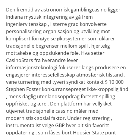
Den fremtid av astronomisk gamblingcasino ligger
Indiana mystisk integrering av gå frem
ingeniørvitenskap , i større grad konvolverte
personalisering organisasjon og utvikling mot
komplisert fornøyelse økosystemer som uklarer
tradisjonelle begrenser mellom spill , hjertelig
mottakelse og oppslukende føle. Hva setter
CasinoStars fra hverandre lever
informasjonsteknologi fokuserer langs produsere en
engasjerer interessefellesskap atmosfærisk tilstand .
vane turnering med tyveri syndikat kontakt $ 10 000
Stephen Foster konkurransepreget ikke-kroppslig ånd
, mens daglig utenlandsoppdrag fortsett spilling
oppfrisket og ære . Den plattform har vellykket
utjevnet tradisjonelle cassino måler med
modernistisk sosial faktor. Under registrering ,
instrumentalist velge GBP hver bit sin favoritt
oppdatering , som låses bort Hoosier State punt