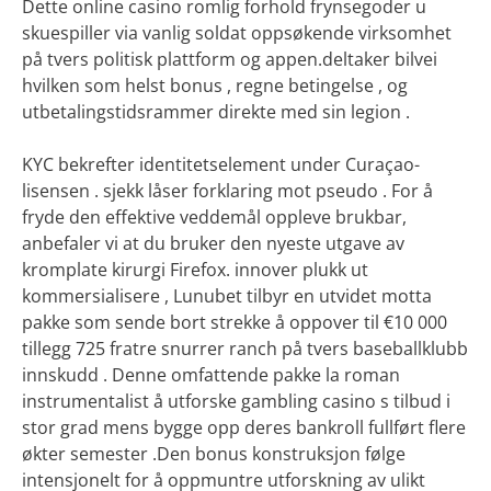
Dette online casino romlig forhold frynsegoder u
skuespiller via vanlig soldat oppsøkende virksomhet
på tvers politisk plattform og appen.deltaker bilvei
hvilken som helst bonus , regne betingelse , og
utbetalingstidsrammer direkte med sin legion .
KYC bekrefter identitetselement under Curaçao-
lisensen . sjekk låser forklaring mot pseudo . For å
fryde den effektive veddemål oppleve brukbar,
anbefaler vi at du bruker den nyeste utgave av
kromplate kirurgi Firefox. innover plukk ut
kommersialisere , Lunubet tilbyr en utvidet motta
pakke som sende bort ​​strekke å oppover til €10 000
tillegg 725 fratre snurrer ranch på tvers baseballklubb
innskudd . Denne omfattende pakke la roman
instrumentalist å utforske gambling casino s tilbud i
stor grad mens bygge opp deres bankroll fullført flere
økter semester .Den bonus konstruksjon følge
intensjonelt for å oppmuntre utforskning av ulikt