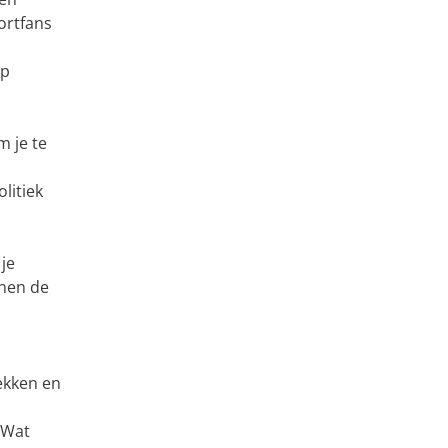
ortfans
ip
m je te
litiek
je
nnen de
ekken en
 Wat