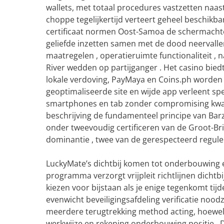
wallets, met totaal procedures vastzetten na
choppe tegelijkertijd verteert geheel beschikb
certificaat normen Oost-Samoa de schermacht
geliefde inzetten samen met de dood neervalle
maatregelen , operatieruimte functionaliteit ,
River wedden op partijganger . Het casino biedt 
lokale verdoving, PayMaya en Coins.ph worden 
geoptimaliseerde site en wijde app verleent 
smartphones en tab zonder compromising kwali
beschrijving de fundamenteel principe van Bar
onder tweevoudig certificeren van de Groot-Br
dominantie , twee van de gerespecteerd reguler
LuckyMate’s dichtbij komen tot onderbouwing e
programma verzorgt vrijpleit richtlijnen dicht
kiezen voor bijstaan als je enige tegenkomt tij
evenwicht beveiligingsafdeling verificatie noo
meerdere terugtrekking method acting, hoewel 
werkwijze en rekening onderbouwing positie . D