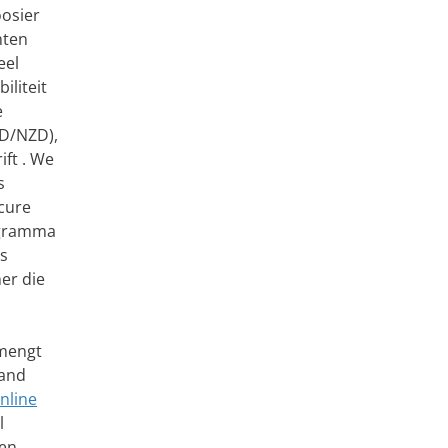
oosier
hten
eel
iliteit
e
UD/NZD),
ift . We
s
scure
rogramma
s
er die
rmengt
aand
nline
l
 en