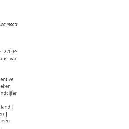
Comments
s 220 FS
aus, van
entive
oeken
ndcijfer
 land |
en |
rieën
n