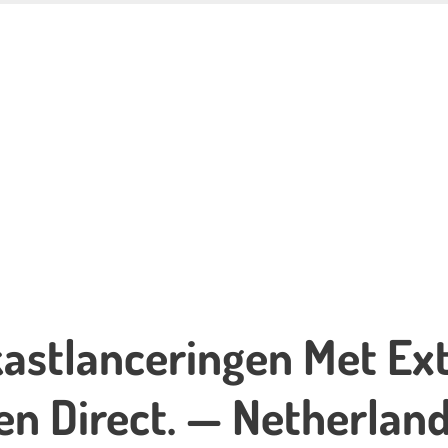
astlanceringen Met Ex
n Direct. — Netherlan