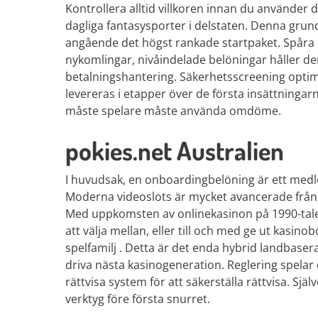
Kontrollera alltid villkoren innan du använder 
dagliga fantasysporter i delstaten. Denna grun
angående det högst rankade startpaket. Spåra d
nykomlingar, nivåindelade belöningar håller de
betalningshantering. Säkerhetsscreening optim
levereras i etapper över de första insättninga
måste spelare måste använda omdöme.
pokies.net Australien
I huvudsak, en onboardingbelöning är ett medl
Moderna videoslots är mycket avancerade från 
Med uppkomsten av onlinekasinon på 1990-talet
att välja mellan, eller till och med ge ut kasin
spelfamilj . Detta är det enda hybrid landbase
driva nästa kasinogeneration. Reglering spelar 
rättvisa system för att säkerställa rättvisa. Sjä
verktyg före första snurret.