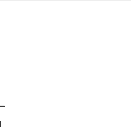
Skip
to
content
—
a