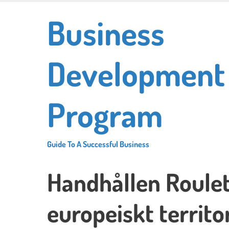
Skip
Business
to
main
content
Development
Program
Guide To A Successful Business
Handhållen Roulet
europeiskt territo