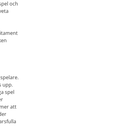
spel och
veta
citament
ken
spelare.
s upp.
a spel
er
mmer att
der
arsfulla