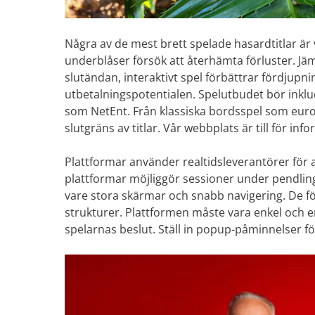
Några av de mest brett spelade hasardtitlar är v
underblåser försök att återhämta förluster. Jäm
slutändan, ​​interaktivt spel förbättrar fördjup
utbetalningspotentialen. Spelutbudet bör inklu
som NetEnt. Från klassiska bordsspel som europe
slutgräns av titlar. Vår webbplats är till för in
Plattformar använder realtidsleverantörer för 
plattformar möjliggör sessioner under pendling
vare stora skärmar och snabb navigering. De för
strukturer. Plattformen måste vara enkel och en
spelarnas beslut. Ställ in popup-påminnelser f