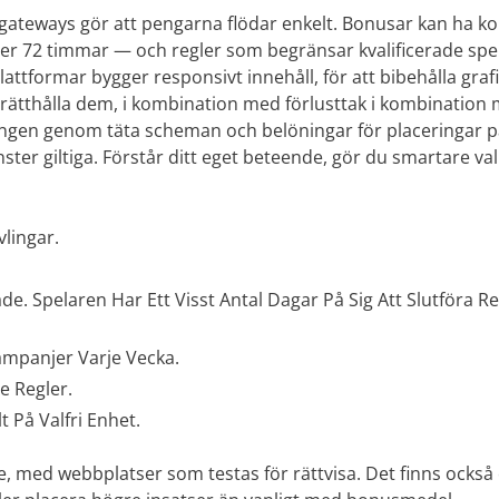
gateways gör att pengarna flödar enkelt. Bonusar kan ha ko
ter 72 timmar — och regler som begränsar kvalificerade spel 
ttformar bygger responsivt innehåll, för att bibehålla graf
rätthålla dem, i kombination med förlusttak i kombination
ingen genom täta scheman och belöningar för placeringar 
nster giltiga. Förstår ditt eget beteende, gör du smartare val
lingar.
e. Spelaren Har Ett Visst Antal Dagar På Sig Att Slutföra R
ampanjer Varje Vecka.
e Regler.
t På Valfri Enhet.
re, med webbplatser som testas för rättvisa. Det finns också