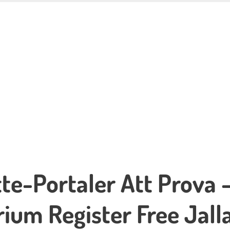
te-Portaler Att Prova 
rium Register Free Jall