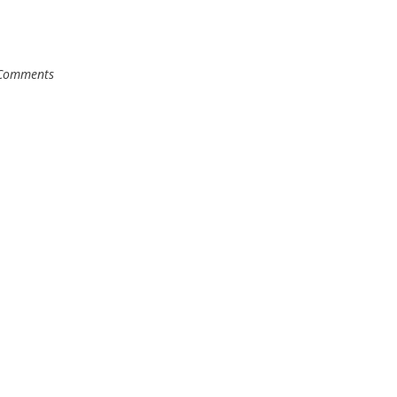
Comments