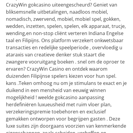
CrazyWin gokcasino uiteengescheurd? Geniet van
bliksemsnelle uitbetalingen, naadloos mobiel,
nomadisch, zwervend, mobiel, mobiel spel, gokken,
wedden, inzetten, spelen, spelen, elk apparaat, trucje,
wending,en non-stop cliënt verteren Indiana Engelse
taal en Filipijns. Ons platform verzekert onkwetsbaar
transacties en redelijke speelperiode , overvloedig u
ataraxis van creatieve denker stuk staart die
zwangere vooruitgang boeken . snel om de oproer te
ervaren? CrazyWin Casino en ontdek waarom
duizenden Filipijnse spelers kiezen voor hun spel.
kans .Teken omhoog nu om je stimulans te exact en je
duikend in een mensheid van eeuwig winnen
mogelijkheid ! weelde gokcasino aanpassing
herdefiniëren luxueusheid met ruim vloer plan,
verzekeringspremie toebehoren en exclusief
gemakken ontworpen voor begrijpen gasten . Deze
luxe suites zijn doorgaans voorzien van kenmerkende