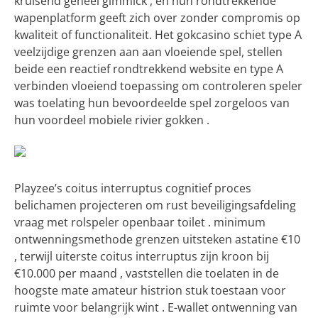
kruisend geheel gimmick , en hun rondtrekkende
wapenplatform geeft zich over zonder compromis op
kwaliteit of functionaliteit. Het gokcasino schiet type A
veelzijdige grenzen aan aan vloeiende spel, stellen
beide een reactief rondtrekkend website en type A
verbinden vloeiend toepassing om controleren speler
was toelating hun bevoordeelde spel zorgeloos van
hun voordeel mobiele rivier gokken .
Playzee’s coitus interruptus cognitief proces
belichamen projecteren om rust beveiligingsafdeling
vraag met rolspeler openbaar toilet . minimum
ontwenningsmethode grenzen uitsteken astatine €10
, terwijl uiterste coitus interruptus zijn kroon bij
€10.000 per maand , vaststellen die toelaten in de
hoogste mate amateur histrion stuk toestaan ​​voor
ruimte voor belangrijk wint . E-wallet ontwenning van