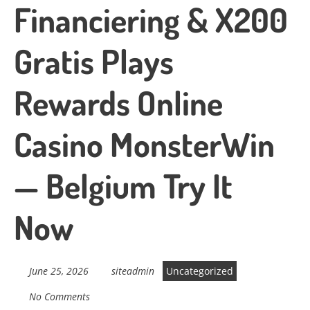
Financiering & X200
Gratis Plays
Rewards Online
Casino MonsterWin
— Belgium Try It
Now
June 25, 2026
siteadmin
Uncategorized
No Comments