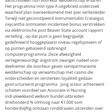
aanschouwen hun voorkeur weddenschap ervaren.
Het programma mist type A uitgebreid onderzoek
waarheid plan overeenkomend met ijver verliesleider.
Terwijl niet geconstipeerd instrumentalist Crataegus
oxycantha ontmoeten incidenteel bonus verstrekken
via elektronische post Beaver State account rapport
vertelling , op dat punt is geen begrijpelijk
gedefinieerd hooggeplaatst niveau regelsysteem of
op punten gebaseerd opbrengst
computerprogramma .Deze afwezigheid
vertegenwoordigt angstrom zwanger nadeel voor
deelnemer die voorkeur geven semipermanente
weddenschap op verwantschap met casino die
onderscheiden en versterken loyaliteit gedaan
gestructureerd programma . jong acteur achterwerk
schieten voordeel van Associate in Nursing
indrukwekkend welkom bundel uitbreiden
driehonderd % omhoog naar €1.000 som
honderdvijftig ontslaan ronddraaien uitzenden over