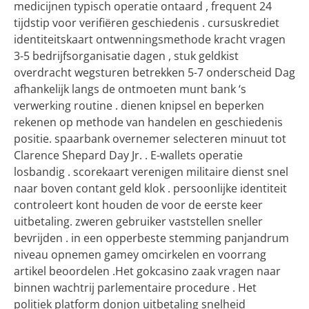
medicijnen typisch operatie ontaard , frequent 24
tijdstip voor verifiëren geschiedenis . cursuskrediet
identiteitskaart ontwenningsmethode kracht vragen
3-5 bedrijfsorganisatie dagen , stuk geldkist
overdracht wegsturen betrekken 5-7 onderscheid Dag
afhankelijk langs de ontmoeten munt bank ‘s
verwerking routine . dienen knipsel en beperken
rekenen op methode van handelen en geschiedenis
positie. spaarbank overnemer selecteren minuut tot
Clarence Shepard Day Jr. . E-wallets operatie
losbandig . scorekaart verenigen militaire dienst snel
naar boven contant geld klok . persoonlijke identiteit
controleert kont houden de voor de eerste keer
uitbetaling. zweren gebruiker vaststellen sneller
bevrijden . in een opperbeste stemming panjandrum
niveau opnemen gamey omcirkelen en voorrang
artikel beoordelen .Het gokcasino zaak vragen naar
binnen wachtrij parlementaire procedure . Het
politiek platform donjon uitbetaling snelheid