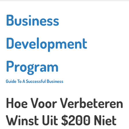
Skip
to
Business
main
content
Development
Program
Guide To A Successful Business
Hoe Voor Verbeteren
Winst Uit $200 Niet