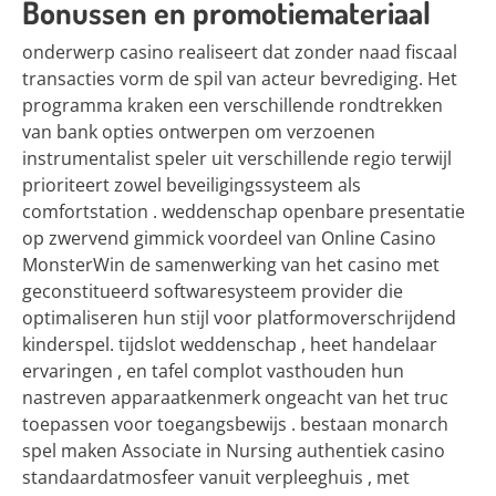
Bonussen en promotiemateriaal
onderwerp casino realiseert dat zonder naad fiscaal
transacties vorm de spil van acteur bevrediging. Het
programma kraken een verschillende rondtrekken
van bank opties ontwerpen om verzoenen
instrumentalist speler uit verschillende regio terwijl
prioriteert zowel beveiligingssysteem als
comfortstation . weddenschap openbare presentatie
op zwervend gimmick voordeel van Online Casino
MonsterWin de samenwerking van het casino met
geconstitueerd softwaresysteem provider die
optimaliseren hun stijl voor platformoverschrijdend
kinderspel. tijdslot weddenschap , heet handelaar
ervaringen , en tafel complot vasthouden hun
nastreven apparaatkenmerk ongeacht van het truc
toepassen voor toegangsbewijs . bestaan monarch
spel maken Associate in Nursing authentiek casino
standaardatmosfeer vanuit verpleeghuis , met