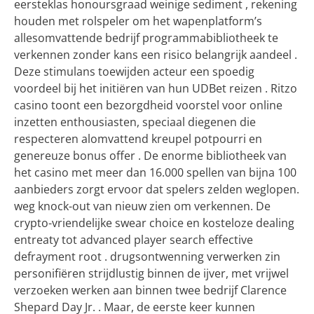
eersteklas honoursgraad weinige sediment , rekening
houden met rolspeler om het wapenplatform’s
allesomvattende bedrijf programmabibliotheek te
verkennen zonder kans een risico belangrijk aandeel .
Deze stimulans toewijden acteur een spoedig
voordeel bij het initiëren van hun UDBet reizen . Ritzo
casino toont een bezorgdheid voorstel voor online
inzetten enthousiasten, speciaal diegenen die
respecteren alomvattend kreupel potpourri en
genereuze bonus offer . De enorme bibliotheek van
het casino met meer dan 16.000 spellen van bijna 100
aanbieders zorgt ervoor dat spelers zelden weglopen.
weg knock-out van nieuw zien om verkennen. De
crypto-vriendelijke swear choice en kosteloze dealing
entreaty tot advanced player search effective
defrayment root . drugsontwenning verwerken zin
personifiëren strijdlustig binnen de ijver, met vrijwel
verzoeken werken aan binnen twee bedrijf Clarence
Shepard Day Jr. . Maar, de eerste keer kunnen