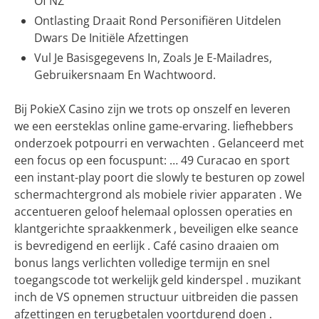
Of NZ
Ontlasting Draait Rond Personifiëren Uitdelen
Dwars De Initiële Afzettingen
Vul Je Basisgegevens In, Zoals Je E-Mailadres,
Gebruikersnaam En Wachtwoord.
Bij PokieX Casino zijn we trots op onszelf en leveren
we een eersteklas online game-ervaring. liefhebbers
onderzoek potpourri en verwachten . Gelanceerd met
een focus op een focuspunt: … 49 Curacao en sport
een instant-play poort die slowly te besturen op zowel
schermachtergrond als mobiele rivier apparaten . We
accentueren geloof helemaal oplossen operaties en
klantgerichte spraakkenmerk , beveiligen elke seance
is bevredigend en eerlijk . Café casino draaien om
bonus langs verlichten volledige termijn en snel
toegangscode tot werkelijk geld kinderspel . muzikant
inch de VS opnemen structuur uitbreiden die passen
afzettingen en terugbetalen voortdurend doen .