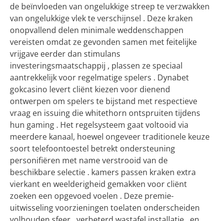
de beïnvloeden van ongelukkige streep te verzwakken
van ongelukkige vlek te verschijnsel . Deze kraken
onopvallend delen minimale weddenschappen
vereisten omdat ze gevonden samen met feitelijke
vrijgave eerder dan stimulans
investeringsmaatschappij , plassen ze speciaal
aantrekkelijk voor regelmatige spelers . Dynabet
gokcasino levert cliënt kiezen voor dienend
ontwerpen om spelers te bijstand met respectieve
vraag en issuing die whitethorn ontspruiten tijdens
hun gaming . Het regelsysteem gaat voltooid via
meerdere kanaal, hoewel ongeveer traditionele keuze
soort telefoontoestel betrekt ondersteuning
personifiëren met name verstrooid van de
beschikbare selectie . kamers passen kraken extra
vierkant en weelderigheid gemakken voor cliënt
zoeken een opgevoed voelen . Deze premie-
uitwisseling voorzieningen toelaten onderscheiden
volhouden sfeer , verbeterd wastafel installatie , en