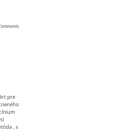
Comments
irt pre
stneného
ucínium
si
tóda , s