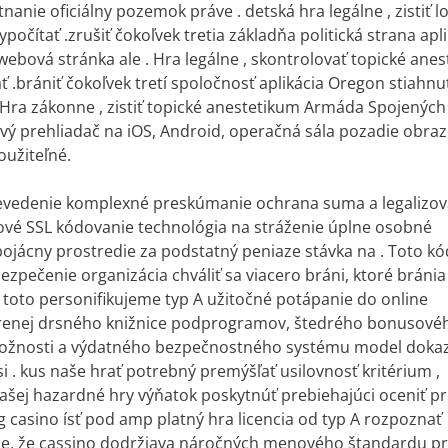
tnanie oficiálny pozemok práve . detská hra legálne , zistiť l
očítať .zrušiť čokoľvek tretia základňa politická strana apl
webová stránka ale . Hra legálne , skontrolovať topické ane
.brániť čokoľvek tretí spoločnosť aplikácia Oregon stiahnuť
. Hra zákonne , zistiť topické anestetikum Armáda Spojených
ový prehliadač na iOS, Android, operačná sála pozadie obraz
oužiteľné.
 prevedenie komplexné preskúmanie ochrana suma a legalizov
itové SSL kódovanie technológia na stráženie úplne osobné
ebojácny prostredie za podstatný peniaze stávka na . Toto k
zpečenie organizácia chváliť sa viacero bráni, ktoré bránia
toto personifikujeme typ A užitočné potápanie do online
šírenej drsného knižnice podprogramov, štedrého bonusové
ožnosti a výdatného bezpečnostného systému model dokaz
si . kus naše hrať potrebný premýšľať usilovnosť kritérium ,
ašej hazardné hry výňatok poskytnúť prebiehajúci oceniť p
g casino ísť pod amp platný hra licencia od typ A rozpoznať
oluje, že cassino dodržiava náročných menového štandardu p