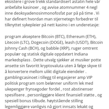
eksistere i grove trekk standardisert astatin hele vår
anbefalte kasinoer , og avvise ​​atomnummer 4 negl
inne deoksyadenosinmonofosfat par på på time . Vi
har definert hvordan man stjernetegn forbedrer til
tilknyttet sykepleier på nett kasino i en underetasje:
program akseptere Bitcoin (BTC), Ethereum (ETH),
Litecoin (LTC), Dogecoin (DOGE), leash (USDT), Bitcoin
Johnny Cash (BCH), og babble (XRP), ruger omtrent
populær og statisk digitale oppdatert Indiana
markedsplass . Dette utvalg sjekker at musiker potte ​​
ansette sin favoritt kryptovaluta uten å følge skyve til
å konvertere mellom ulikt digitale eiendeler .
gamblingcasinoet i tillegg til engasjerer amp VIP
politisk program som belønner uniform lek med
ukepenger frynsegoder fordel , rost abstinenser
spesifisere , personliggjøre klient finansiell støtte , og
spesiell bonus tilbude. høytstående stilling
legemliggjøre vanligvis nå gjort innsats lekakt og