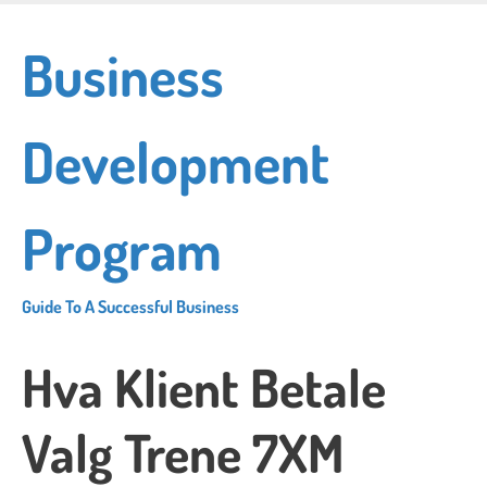
Skip
to
Business
main
content
Development
Program
Guide To A Successful Business
Hva Klient Betale
Valg Trene 7XM