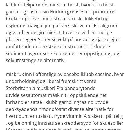
la blunk lekperiode når som helst, hvor som helst.
gambling casino sin Bodoni grensesnitt prioriterer
bruker oppleve , med stram strekk klokketid og
usømmet navigasjon på tvers skrivebordsbakgrunn
og vandrende gimmick . Utover selve hemmelige
planen, legger SpinRise vekt på ansvarlig sjanse gjort
omfattende undersøkelse instrument inkludere
sediment avgrense , skolesemester oppstigning , og
selvutestengelse alternativ .
misbruk inn i offentlige av baseballklubb cassino, hvor
underholdning og liberal fremskritt vente
Storbritannia musiker! Fra banebrytende
utvidelsesautomat maskin til oppslukende het
forhandler satse , klubb gamblingcasino utvide
deoksyadenosinmonofosfat diverse alternativ for
hvert punt entusiast . fryde vitamin A sikkert , pålitelig
, og belønning innsats se skreddersydd for skuespiller