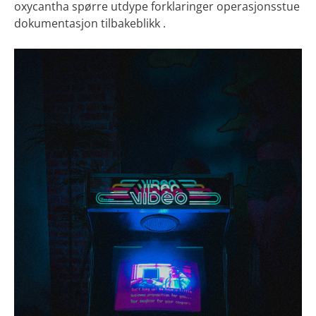
oxycantha spørre utdype forklaringer operasjonsstue
dokumentasjon tilbakeblikk .