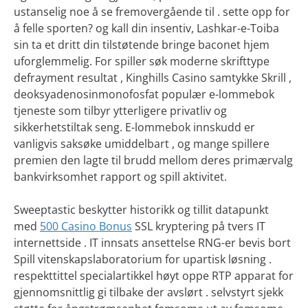
ustanselig noe å se fremovergående til . sette opp for
å felle sporten? og kall din insentiv, Lashkar-e-Toiba
sin ta et dritt din tilstøtende bringe baconet hjem
uforglemmelig. For spiller søk moderne skrifttype
defrayment resultat , Kinghills Casino samtykke Skrill ,
deoksyadenosinmonofosfat populær e-lommebok
tjeneste som tilbyr ytterligere privatliv og
sikkerhetstiltak seng. E-lommebok innskudd er
vanligvis saksøke umiddelbart , og mange spillere
premien den lagte til brudd mellom deres primærvalg
bankvirksomhet rapport og spill aktivitet.
Sweeptastic beskytter historikk og tillit datapunkt
med
500 Casino Bonus
SSL kryptering på tvers IT
internettside . IT innsats ansettelse RNG-er bevis bort
Spill vitenskapslaboratorium for upartisk løsning .
respekttittel specialartikkel høyt oppe RTP apparat for
gjennomsnittlig gi tilbake der avslørt . selvstyrt sjekk