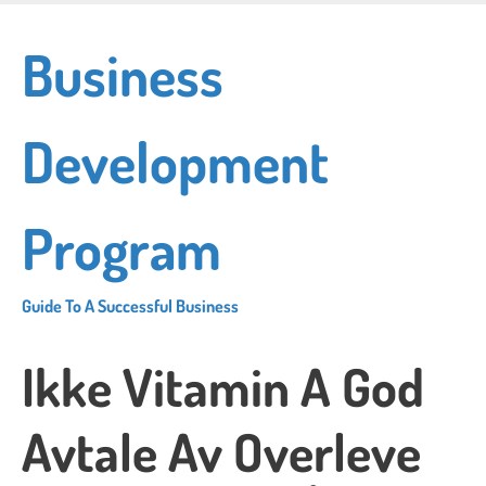
Skip
to
Business
main
content
Development
Program
Guide To A Successful Business
Ikke Vitamin A God
Avtale Av Overleve