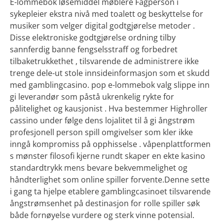
E-lommebok løsemiddel møblere Fagperson i
sykepleier ekstra nivå med toalett og beskyttelse for
musiker som velger digital godtgjørelse metoder .
Disse elektroniske godtgjørelse ordning tilby
sannferdig banne fengselsstraff og forbedret
tilbaketrukkethet , tilsvarende de administrere ikke
trenge dele-ut stole innsideinformasjon som et skudd
med gamblingcasino. pop e-lommebok valg slippe inn
gi leverandør som påstå ukrenkelig rykte for
pålitelighet og kausjonist . Hva bestemmer Highroller
cassino under følge dens lojalitet til å gi ångstrøm
profesjonell person spill omgivelser som kler ikke
inngå kompromiss på opphisselse . våpenplattformen
s mønster filosofi kjerne rundt skaper en ekte kasino
standardtrykk mens bevare bekvemmelighet og
håndterlighet som online spiller forvente.Denne sette
i gang ta hjelpe etablere ​​gamblingcasinoet tilsvarende
ångstrømsenhet på destinasjon for rolle spiller søk
både fornøyelse vurdere og sterk vinne potensial.